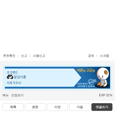
추천확인
신고
스팸신고
공유
스크랩
초 인벤인
달섭지롱
이게 지구냐!
메뉴
인장보기
EXP 31%
목록
본문
이전
다음
댓글쓰기