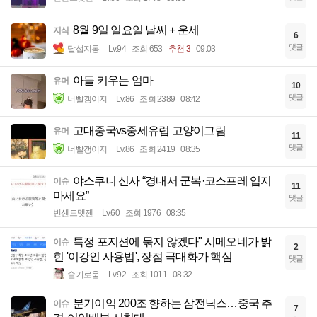
8월 9일 일요일 날씨 + 운세
지식
6
댓글
달섭지롱
Lv.94
조회 653
추천 3
09:03
아들 키우는 엄마
유머
10
댓글
너빨갱이지
Lv.86
조회 2389
08:42
고대중국vs중세유럽 고양이그림
유머
11
댓글
너빨갱이지
Lv.86
조회 2419
08:35
야스쿠니 신사 “경내서 군복·코스프레 입지
이슈
11
마세요”
댓글
빈센트멧젠
Lv.60
조회 1976
08:35
특정 포지션에 묶지 않겠다" 시메오네가 밝
이슈
2
힌 '이강인 사용법', 장점 극대화가 핵심
댓글
슬기로움
Lv.92
조회 1011
08:32
분기이익 200조 향하는 삼전닉스…중국 추
이슈
7