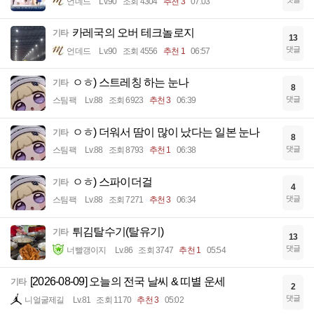
언데드
Lv.90
조회 4304
추천 3
07:03
카레국의 오버 테크놀로지
기타
13
댓글
언데드
Lv.90
조회 4556
추천 1
06:57
ㅇㅎ) 스트레칭 하는 눈나
기타
8
댓글
스팀팩
Lv.88
조회 6923
추천 3
06:39
ㅇㅎ) 더워서 땀이 많이 났다는 일본 눈나
기타
8
댓글
스팀팩
Lv.88
조회 8793
추천 1
06:38
ㅇㅎ) 스파이더걸
기타
4
댓글
스팀팩
Lv.88
조회 7271
추천 3
06:34
튀김탈수기(탈유기)
기타
13
댓글
너빨갱이지
Lv.86
조회 3747
추천 1
05:54
[2026-08-09] 오늘의 전국 날씨 & 띠별 운세
기타
2
댓글
니얼굴제길
Lv.81
조회 1170
추천 3
05:02