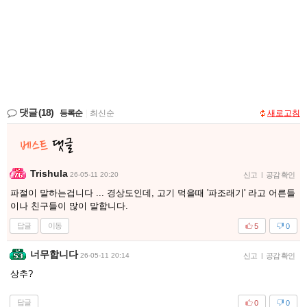
댓글
(18)
등록순
|
최신순
새로고침
Trishula
26-05-11 20:20
신고
|
공감 확인
파절이 말하는겁니다 ... 경상도인데, 고기 먹을때 '파조래기' 라고 어른들
이나 친구들이 많이 말합니다.
답글
이동
5
0
너무합니다
26-05-11 20:14
신고
|
공감 확인
상추?
답글
0
0