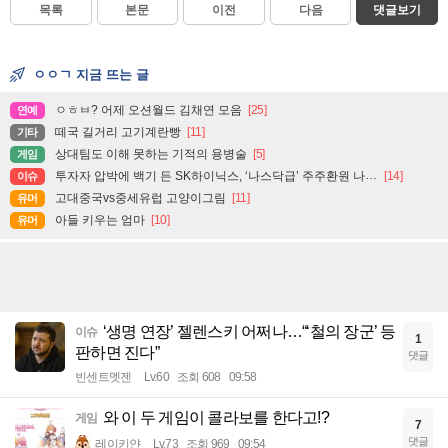
목록
본문
이전
다음
댓글보기
ㅇㅇㄱ 지금 뜨는 글
ㅇㅎㅂ? 어제 오션월드 김채연 모음
[25]
연예
떼국 길거리 고기계란빵
[11]
기타
상대팀도 이해 못하는 기적의 용병술
[5]
게임
투자자 압박에 백기 든 SK하이닉스, ‘나스닥급’ 주주환원 나설까
[14]
이슈
고대중국vs중세유럽 고양이그림
[11]
유머
아들 키우는 엄마
[10]
유머
‘생명 연장’ 젤렌스키 어쩌나…“‘철의 장군’ 등
이슈
1
판하면 진다”
댓글
빈센트멧젠
Lv.60
조회 608
09:58
와 이 두 게임이 콜라보를 한다고!?
게임
7
댓글
레이키얀
Lv.73
조회 969
09:54