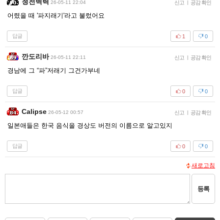
청천벽력
26-05-11 22:04
신고
|
공감 확인
어렸을 때 '파지래기'라고 불렀어요
답글
1
0
깐도리바
26-05-11 22:11
신고
|
공감 확인
경남에 그 “파”저래기 그건가부네
답글
0
0
Calipse
26-05-12 00:57
신고
|
공감 확인
일본애들은 한국 음식을 경상도 버전의 이름으로 알고있지
답글
0
0
새로고침
등록