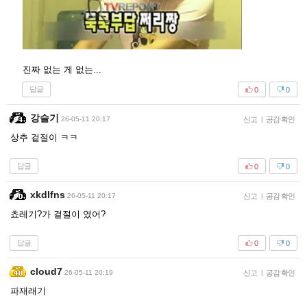
진짜 없는 게 없는...
답글
0
0
강슬기
26-05-11 20:17
신고
|
공감 확인
상추 겉절이 ㅋㅋ
답글
0
0
xkdlfns
26-05-11 20:17
신고
|
공감 확인
쵸레기?가 겉절이 였어?
답글
0
0
cloud7
26-05-11 20:19
신고
|
공감 확인
파재래기