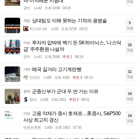
격·이익배분 시험대
댓글
균터
Lv.42
조회 1499
08:26
상대팀도 이해 못하는 기적의 용병술
게임
5
댓글
히스파니에
Lv.91
조회 3259
08:22
투자자 압박에 백기 든 SK하이닉스, ‘나스닥
이슈
15
급’ 주주환원 나설까
댓글
균터
Lv.42
조회 2686
추천 1
08:18
떼국 길거리 고기계란빵
기타
11
댓글
언데드
Lv.90
조회 3330
추천 3
08:13
군종신부가 군대 두 번 가는 이유
유머
14
댓글
썽바
Lv.89
조회 2831
추천 3
08:01
고용 악재가 증시 호재로…美증시, S&P500
이슈
14
사상 최고치 경신
댓글
빈센트멧젠
Lv.60
조회 1951
07:56