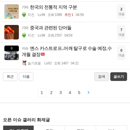
한국의 전통적 지역 구분
기타
2
댓글
치킨
Lv.99
조회 3399
추천 1
04:59
중국과 관련된 단어들
기타
7
댓글
치킨
Lv.99
조회 2557
04:58
옌스 카스트로프..어깨 탈구로 수술 예정,수
이슈
0
개월 결장
댓글
슬기로움
Lv.92
조회 1487
04:21
최근
다음
검색
글쓰기
1
2
3
4
5
오픈 이슈 갤러리 화제글