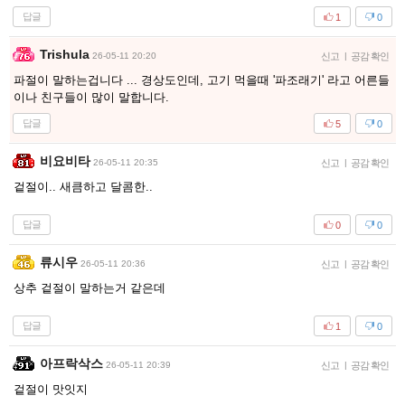
답글
1
0
Trishula
26-05-11 20:20
신고
|
공감 확인
파절이 말하는겁니다 ... 경상도인데, 고기 먹을때 '파조래기' 라고 어른들
이나 친구들이 많이 말합니다.
답글
5
0
비요비타
26-05-11 20:35
신고
|
공감 확인
겉절이.. 새큼하고 달콤한..
답글
0
0
류시우
26-05-11 20:36
신고
|
공감 확인
상추 겉절이 말하는거 같은데
답글
1
0
아프락삭스
26-05-11 20:39
신고
|
공감 확인
겉절이 맛잇지