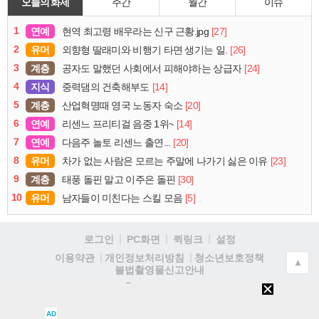
오늘의 화제
주간
월간
이슈
1
연예
[27]
현역 최고령 배우라는 신구 근황.jpg
2
유머
[26]
외향형 딸래미와 비행기 타면 생기는 일.
3
계층
[24]
공자도 말했던 사회에서 피해야하는 상급자
4
지식
[14]
중력댐의 건축해부도
5
계층
[20]
산업혁명때 영국 노동자 숙소
6
연예
[14]
리센느 프리티걸 음중 1위~
7
연예
[20]
다음주 놀토 리센느 출연...
8
유머
[23]
차가 없는 사람은 모르는 주말에 나가기 싫은 이유
9
계층
[30]
태풍 돌핀 말고 이주은 돌핀
10
유머
[5]
남자들이 미친다는 스킬 모음
로그인
PC화면
퀵링크
설정
청소년보호정책
이용약관
개인정보처리방침
▲
불법촬영물신고안내
(주)
인
AD
벤