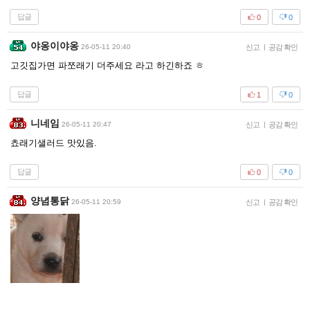
답글
0
0
야옹이야옹
26-05-11 20:40
신고
|
공감 확인
고깃집가면 파쪼래기 더주세요 라고 하긴하죠 ㅎ
답글
1
0
니네임
26-05-11 20:47
신고
|
공감 확인
쵸래기샐러드 맛있음.
답글
0
0
양념통닭
26-05-11 20:59
신고
|
공감 확인