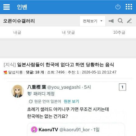
인벤
오픈이슈갤러리
전체보기
공
검
글
지
색
내글
내 댓글
10추글
on/off
쓰
기
[지식]
일본사람들이 한국에 없다고 하면 당황하는 음식
달섭지롱
댓글: 18 개
조회:
7496
추천:
1
2026-05-11 20:12:47