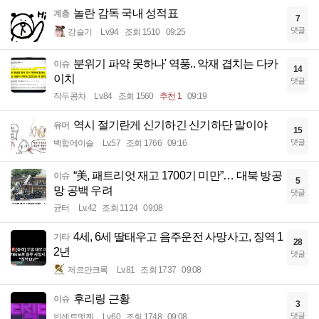
놀란 감독 국내 성적표
계층
7
댓글
강슬기
Lv.94
조회 1510
09:25
분위기 파악 못하나' 역풍.. 악재 겹치는 다카
이슈
14
이치
댓글
작두콩차
Lv.84
조회 1560
추천 1
09:19
역시 절기란게 신기하긴 신기하단 말이야
유머
15
댓글
백합에이슬
Lv.57
조회 1766
09:16
“美, 패트리엇 재고 1700기 미만”… 대북 방공
이슈
5
망 공백 우려
댓글
균터
Lv.42
조회 1124
09:08
4세, 6세 딸태우고 음주운전 사망사고, 징역 1
기타
28
2년
댓글
제르만크록
Lv.81
조회 1737
09:08
후리링 근황
이슈
3
댓글
빈센트멧젠
Lv.60
조회 1748
09:08