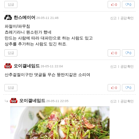
답글
0
0
한스메이어
26-05-11 21:46
신고
|
공감 확인
파절이/파무침
쵸레기라니 뭔소린가 했네
만드는 사람에 따라 대파만으로 하는 사람도 있고
상추를 추가하는 사람도 있긴 하죠.
답글
0
0
오이갤네임드
26-05-11 22:04
신고
|
공감 확인
산추겉절이구만 댓글들 무슨 뚱딴지같은 소리여
답글
0
0
오이갤네임드
26-05-11 22:05
신고
|
공감 확인