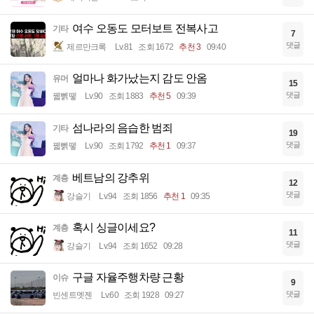
여수 오동도 모터보트 전복사고
기타
7
댓글
제르만크록
Lv.81
조회 1672
추천 3
09:40
얼마나 화가났는지 감도 안옴
유머
15
댓글
꿻뻵뗗
Lv.90
조회 1883
추천 5
09:39
섬나라의 음습한 범죄
기타
19
댓글
꿻뻵뗗
Lv.90
조회 1792
추천 1
09:37
베트남의 강추위
계층
12
댓글
강슬기
Lv.94
조회 1856
추천 1
09:35
혹시 싱글이세요?
계층
11
댓글
강슬기
Lv.94
조회 1652
09:28
구글 자율주행차량 근황
이슈
9
댓글
빈센트멧젠
Lv.60
조회 1928
09:27