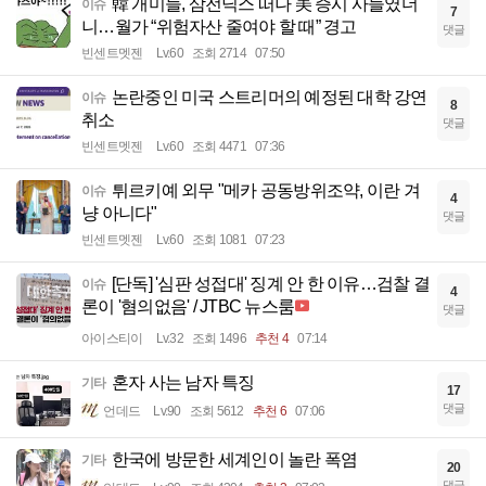
韓 개미들, 삼전닉스 떠나 美 증시 사들였더
이슈
7
니…월가 “위험자산 줄여야 할 때” 경고
댓글
빈센트멧젠
Lv.60
조회 2714
07:50
논란중인 미국 스트리머의 예정된 대학 강연
이슈
8
취소
댓글
빈센트멧젠
Lv.60
조회 4471
07:36
튀르키예 외무 "메카 공동방위조약, 이란 겨
이슈
4
냥 아니다"
댓글
빈센트멧젠
Lv.60
조회 1081
07:23
[단독] '심판 성접대' 징계 안 한 이유…검찰 결
이슈
4
론이 '혐의없음' / JTBC 뉴스룸
댓글
아이스티이
Lv.32
조회 1496
추천 4
07:14
혼자 사는 남자 특징
기타
17
댓글
언데드
Lv.90
조회 5612
추천 6
07:06
한국에 방문한 세계인이 놀란 폭염
기타
20
댓글