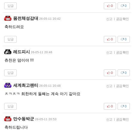
답글
0
0
몸전체성감대
26-05-11 20:42
신고
|
공감 확인
축하드려요
답글
0
0
레드피시
26-05-11 20:46
신고
|
공감 확인
츄천은 덤이야 !!!
답글
0
0
세계최고팬티
26-05-11 20:48
신고
|
공감 확인
ㅊㅋㅊㅋ 희한하게 둘째는 계속 아기 같아요
답글
0
0
만수동박군
26-05-11 20:53
신고
|
공감 확인
축하드립니다