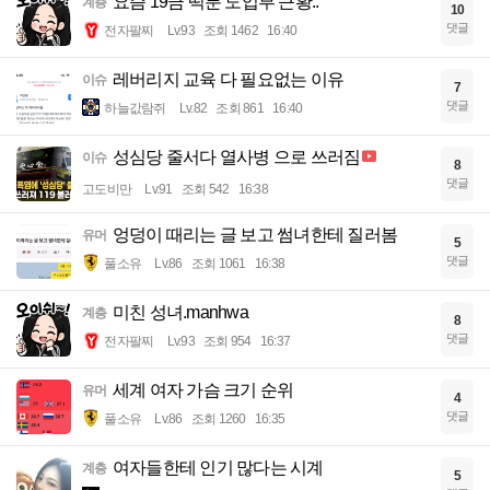
요즘 19금 떡툰 도입부 근황..
계층
10
댓글
전자팔찌
Lv.93
조회 1462
16:40
레버리지 교육 다 필요없는 이유
이슈
7
댓글
하늘값람쥐
Lv.82
조회 861
16:40
성심당 줄서다 열사병 으로 쓰러짐
이슈
8
댓글
고도비만
Lv.91
조회 542
16:38
엉덩이 때리는 글 보고 썸녀한테 질러봄
유머
5
댓글
풀소유
Lv.86
조회 1061
16:38
미친 성녀.manhwa
계층
8
댓글
전자팔찌
Lv.93
조회 954
16:37
세계 여자 가슴 크기 순위
유머
4
댓글
풀소유
Lv.86
조회 1260
16:35
여자들한테 인기 많다는 시계
계층
5