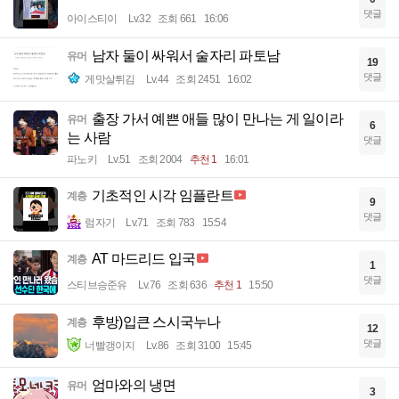
댓글
아이스티이
Lv.32
조회 661
16:06
남자 둘이 싸워서 술자리 파토남
유머
19
댓글
게맛살튀김
Lv.44
조회 2451
16:02
출장 가서 예쁜 애들 많이 만나는 게 일이라
유머
6
는 사람
댓글
파노키
Lv.51
조회 2004
추천 1
16:01
기초적인 시각 임플란트
계층
9
댓글
럼자기
Lv.71
조회 783
15:54
AT 마드리드 입국
계층
1
댓글
스티브승준유
Lv.76
조회 636
추천 1
15:50
후방)입큰 스시국누나
계층
12
댓글
너빨갱이지
Lv.86
조회 3100
15:45
엄마와의 냉면
유머
3