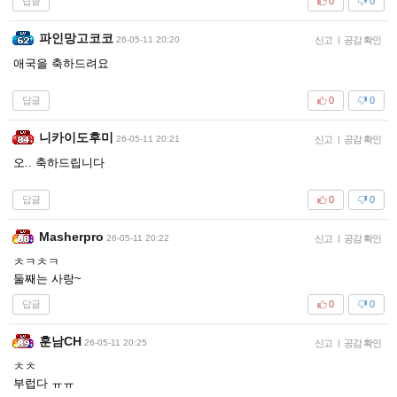
답글
0
0
파인망고코코
26-05-11 20:20
신고
|
공감 확인
애국을 축하드려요
답글
0
0
니카이도후미
26-05-11 20:21
신고
|
공감 확인
오.. 축하드립니다
답글
0
0
Masherpro
26-05-11 20:22
신고
|
공감 확인
ㅊㅋㅊㅋ
둘째는 사랑~
답글
0
0
훈남CH
26-05-11 20:25
신고
|
공감 확인
ㅊㅊ
부럽다 ㅠㅠ