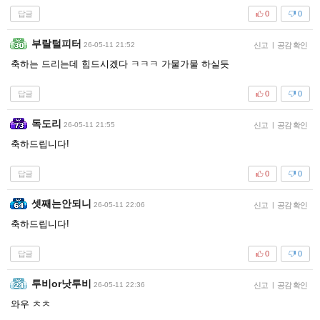
답글
0
0
부랄털피터
26-05-11 21:52
신고
|
공감 확인
축하는 드리는데 힘드시겠다 ㅋㅋㅋ 가물가물 하실듯
답글
0
0
독도리
26-05-11 21:55
신고
|
공감 확인
축하드립니다!
답글
0
0
셋째는안되니
26-05-11 22:06
신고
|
공감 확인
축하드립니다!
답글
0
0
투비or낫투비
26-05-11 22:36
신고
|
공감 확인
와우 ㅊㅊ