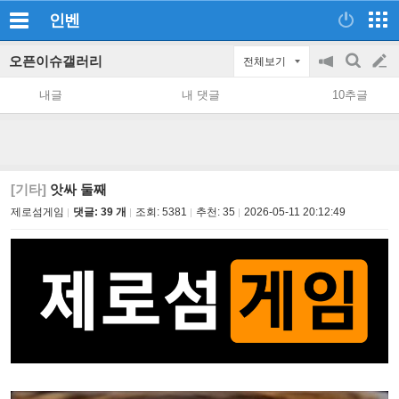
인벤
오픈이슈갤러리
전체보기
공
검
글
지
색
내글
내 댓글
10추글
on/off
쓰
기
[기타]
앗싸 둘째
제로섬게임
댓글: 39 개
조회:
5381
추천:
35
2026-05-11 20:12:49