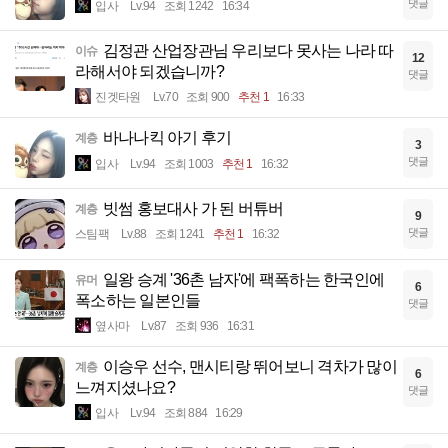
댓글
입사
Lv.94
조회 1242
16:34
김정관 산업장관님 우리보다 못사는 나라 따
이슈
12
라해서야 되겠습니까?
댓글
진겟타원
Lv.70
조회 900
추천 1
16:33
바나나킥 아기 후기
계층
3
댓글
입사
Lv.94
조회 1003
추천 1
16:32
빗썸 홍보대사 가 된 버튜버
계층
9
댓글
스팀팩
Lv.88
조회 1241
추천 1
16:32
일왕 승계 '36촌 남자'에 팩폭하는 한국인에
유머
6
폭소하는 일본인들
댓글
옆사마
Lv.87
조회 936
16:31
이승우 선수, 맨시티랑 뛰어보니 격차가 많이
계층
6
느껴지셨나요?
댓글
입사
Lv.94
조회 884
16:29