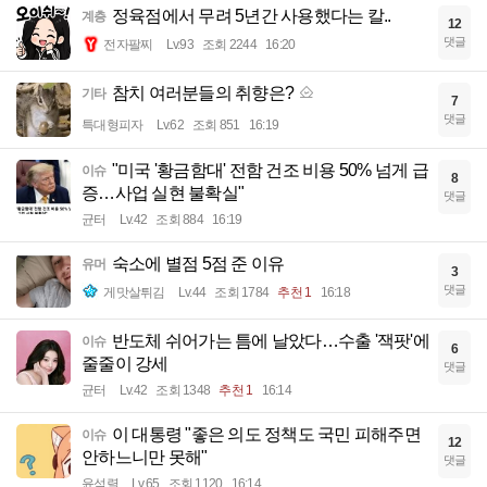
정육점에서 무려 5년간 사용했다는 칼..
계층
12
댓글
전자팔찌
Lv.93
조회 2244
16:20
참치 여러분들의 취향은?
기타
7
댓글
특대형피자
Lv.62
조회 851
16:19
"미국 '황금함대' 전함 건조 비용 50% 넘게 급
이슈
8
증…사업 실현 불확실"
댓글
균터
Lv.42
조회 884
16:19
숙소에 별점 5점 준 이유
유머
3
댓글
게맛살튀김
Lv.44
조회 1784
추천 1
16:18
반도체 쉬어가는 틈에 날았다…수출 '잭팟'에
이슈
6
줄줄이 강세
댓글
균터
Lv.42
조회 1348
추천 1
16:14
이 대통령 "좋은 의도 정책도 국민 피해주면
이슈
12
안하느니만 못해"
댓글
윤석렬
Lv.65
조회 1120
16:14