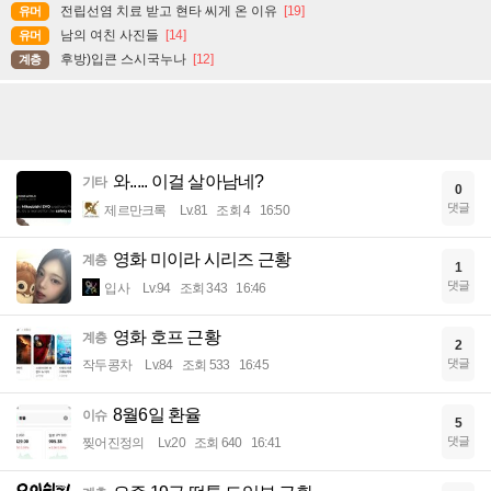
전립선염 치료 받고 현타 씨게 온 이유
[19]
유머
남의 여친 사진들
[14]
유머
후방)입큰 스시국누나
[12]
계층
와..... 이걸 살아남네?
기타
0
댓글
제르만크록
Lv.81
조회 4
16:50
영화 미이라 시리즈 근황
계층
1
댓글
입사
Lv.94
조회 343
16:46
영화 호프 근황
계층
2
댓글
작두콩차
Lv.84
조회 533
16:45
8월6일 환율
이슈
5
댓글
찢어진정의
Lv.20
조회 640
16:41