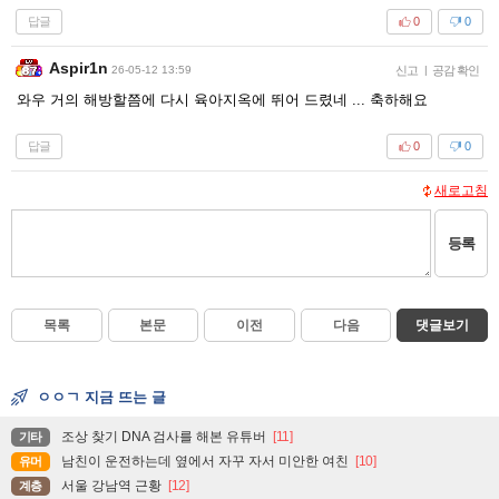
답글
0
0
Aspir1n
26-05-12 13:59
신고
|
공감 확인
와우 거의 해방할쯤에 다시 육아지옥에 뛰어 드렸네 ... 축하해요
답글
0
0
새로고침
등록
목록
본문
이전
다음
댓글보기
ㅇㅇㄱ 지금 뜨는 글
조상 찾기 DNA 검사를 해본 유튜버
[11]
기타
남친이 운전하는데 옆에서 자꾸 자서 미안한 여친
[10]
유머
서울 강남역 근황
[12]
계층