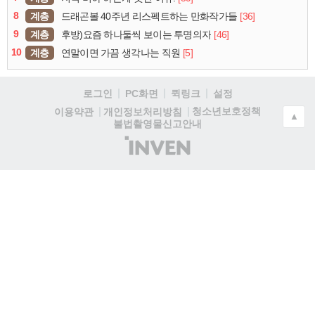
8
계층
[36]
드래곤볼 40주년 리스펙트하는 만화작가들
9
계층
[46]
후방)요즘 하나둘씩 보이는 투명의자
10
계층
[5]
연말이면 가끔 생각나는 직원
로그인
PC화면
퀵링크
설정
청소년보호정책
이용약관
개인정보처리방침
▲
불법촬영물신고안내
(주)
인
벤