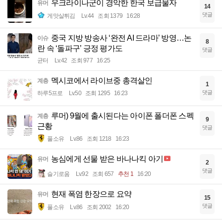
우크라이나군이 경악한 한국 보급물자
유머
14
댓글
게맛살튀김
Lv.44
조회 1379
16:28
중국 지방 방송사 ‘완전 AI 드라마’ 방영…논
이슈
8
란 속 ‘돌파구’ 긍정 평가도
댓글
균터
Lv.42
조회 977
16:25
멕시코에서 라이브중 총격살인
계층
1
댓글
하루5프로
Lv.50
조회 1295
16:23
루머) 9월에 출시된다는 아이폰 폴더폰 스펙
계층
9
근황
댓글
풀소유
Lv.86
조회 1218
16:23
농심에게 선물 받은 바나나킥 아기
유머
2
댓글
슬기로움
Lv.92
조회 657
추천 1
16:20
현재 폭염 한장으로 요약
유머
15
댓글
풀소유
Lv.86
조회 2002
16:20