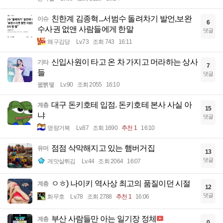
친한계 김종혁...서범수 돌려차기 발언,보완
이슈
6
수사권 없앤 사람들에게 한말
댓글
왜구김당
Lv.73
조회 743
16:11
신입사원이 타고 온 차 가지고 머라하는 상사
기타
7
들
댓글
꿻뻵뗗
Lv.90
조회 2055
16:10
대구 돈키호테 입점. 돈키호테 본사 사실 아
계층
15
냐
댓글
명량거북
Lv.87
조회 1690
추천 1
16:10
점점 삭막해지고 있는 햄버거집
유머
13
댓글
게맛살튀김
Lv.44
조회 2064
16:07
ㅇㅎ) 나이키 역사상 최고의 품질이던 시절
계층
12
댓글
화무호
Lv.78
조회 2788
추천 1
16:06
부산 사람들만 아는 일기장 정체
계층
0