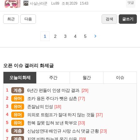
댓글
사실난라쿤
Lv.89
조회 2029
15:43
최근
다음
검색
글쓰기
1
2
3
4
5
오픈 이슈 갤러리 화제글
오늘의 화제
주간
월간
이슈
1
계층
[29]
6년간 편돌이 인생 마감 결과.
2
유머
[77]
조카 용돈 주다가 뺏은 삼촌
3
유머
[18]
존잘남의 인성
4
유머
[37]
의외로 트럼프가 절대 하지 않는 것들
5
유머
[33]
한복 잘못 입혀 보낸 학부모
6
계층
[23]
신남성연대 배인규 사망 소식 댓글 근황
7
계층
[59]
지역 비하 하는게 웃긴 이유.