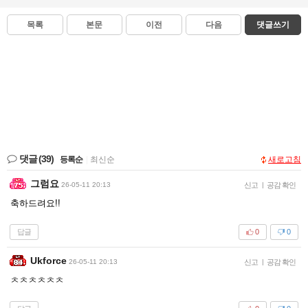
목록
본문
이전
다음
댓글쓰기
댓글
(39)
등록순
|
최신순
새로고침
그럼요
26-05-11 20:13
신고
|
공감 확인
축하드려요!!
답글
0
0
Ukforce
26-05-11 20:13
신고
|
공감 확인
ㅊㅊㅊㅊㅊㅊ