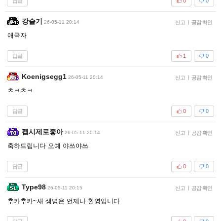
답글
0
0
강슬기
26-05-11 20:14
신고
|
공감 확인
애국자
답글
1
0
Koenigsegg1
26-05-11 20:14
신고
|
공감 확인
ㅊㅋㅊㅋ
답글
0
0
펩시제로좋아
26-05-11 20:14
신고
|
공감 확인
축하드립니다 오예 야쓰야쓰
답글
0
0
Type98
26-05-11 20:15
신고
|
공감 확인
추카추카~새 생명은 언제나 환영입니다