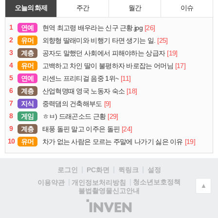
오늘의 화제
주간
월간
이슈
1
연예
[26]
현역 최고령 배우라는 신구 근황.jpg
2
유머
[25]
외향형 딸래미와 비행기 타면 생기는 일.
3
계층
[19]
공자도 말했던 사회에서 피해야하는 상급자
4
유머
[17]
고백하고 차인 딸이 불평하자 바로잡는 어머님
5
연예
[11]
리센느 프리티걸 음중 1위~
6
계층
[18]
산업혁명때 영국 노동자 숙소
7
지식
[9]
중력댐의 건축해부도
8
게임
[29]
ㅎㅂ) 드래곤소드 근황
9
계층
[24]
태풍 돌핀 말고 이주은 돌핀
10
유머
[19]
차가 없는 사람은 모르는 주말에 나가기 싫은 이유
로그인
PC화면
퀵링크
설정
청소년보호정책
이용약관
개인정보처리방침
▲
불법촬영물신고안내
(주)
인