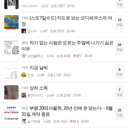
댓글
아이스티이
Lv.32
조회 1607
20:51
(스포?일수도) 지도로 보는 오디세우스의 여
기타
13
정
댓글
옆사마
Lv.87
조회 2376
20:49
차가 없는 사람은 모르는 주말에 나가기 싫은
유머
19
이유
댓글
낭만블루스
Lv.91
조회 4446
추천 7
20:49
지금 날씨
기타
8
댓글
문정
Lv.88
조회 1720
20:47
상처 소독
기타
7
댓글
휴면아이디
Lv.84
조회 2242
20:46
부평 2001아울렛, 20년 만에 문 닫는다··· 8월
이슈
15
31일 계약 종료
댓글
슬기로움
Lv.92
조회 2152
추천 1
20:40