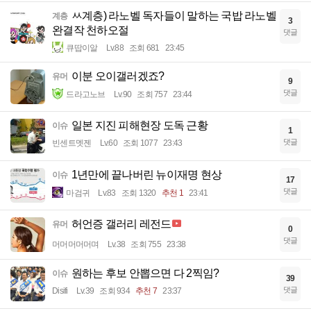
ㅆ계층) 라노벨 독자들이 말하는 국밥 라노벨
계층
3
완결작 천하오절
댓글
큐땁이알
Lv.88
조회 681
23:45
이분 오이갤러겠죠?
유머
9
댓글
드라고노브
Lv.90
조회 757
23:44
일본 지진 피해현장 도독 근황
이슈
1
댓글
빈센트멧젠
Lv.60
조회 1077
23:43
1년만에 끝나버린 뉴이재명 현상
이슈
17
댓글
마검귀
Lv.83
조회 1320
추천 1
23:41
허언증 갤러리 레전드
유머
0
댓글
머머머머머며
Lv.38
조회 755
23:38
원하는 후보 안뽑으면 다 2찍임?
이슈
39
댓글
Disifi
Lv.39
조회 934
추천 7
23:37