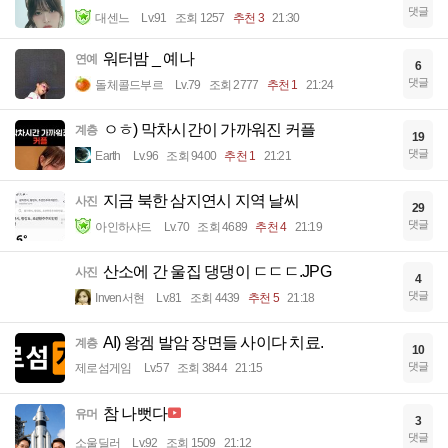
댓글
대센느
Lv.91
조회 1257
추천 3
21:30
워터밤 _ 예나
연예
6
댓글
돌체콜드부르
Lv.79
조회 2777
추천 1
21:24
ㅇㅎ) 막차시간이 가까워진 커플
계층
19
댓글
Earth
Lv.96
조회 9400
추천 1
21:21
지금 북한 삼지연시 지역 날씨
사진
29
댓글
아인하샤드
Lv.70
조회 4689
추천 4
21:19
산소에 간 울집 댕댕이 ㄷㄷㄷ.JPG
사진
4
댓글
Inven서현
Lv.81
조회 4439
추천 5
21:18
AI) 왕겜 발암 장면들 사이다 치료.
계층
10
댓글
제로섬게임
Lv.57
조회 3844
21:15
참 나뻣다
유머
3
댓글
소울딜러
Lv.92
조회 1509
21:12