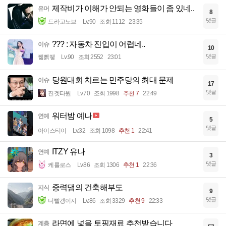
제작비가 이해가 안되는 영화들이 좀 있네..
유머
8
댓글
드라고노브
Lv.90
조회 1112
23:35
??? : 자동차 진입이 어렵네..
이슈
10
댓글
꿻뻵뗗
Lv.90
조회 2552
23:01
당원대회 치르는 민주당의 최대 문제
이슈
17
댓글
진겟타원
Lv.70
조회 1998
추천 7
22:49
워터밤 예나
연예
5
댓글
아이스티이
Lv.32
조회 1098
추천 1
22:41
ITZY 유나
연예
3
댓글
케를로스
Lv.86
조회 1306
추천 1
22:36
중력댐의 건축해부도
지식
9
댓글
너빨갱이지
Lv.86
조회 3329
추천 9
22:33
라면에 넣을 토핑재료 추천받습니다
계층