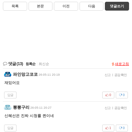
목록
본문
이전
다음
댓글쓰기
댓글
(13)
등록순
|
최신순
새로고침
파인망고코코
26-05-11 20:19
신고
|
공감 확인
재밌어요
답글
0
0
뽕뽕구리
26-05-11 20:27
신고
|
공감 확인
신혜선은 진짜 시청률 퀸이네
답글
1
0