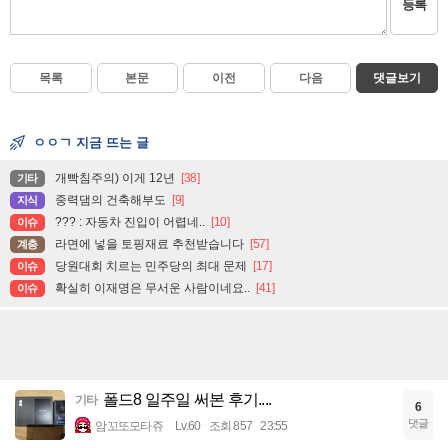
등록
목록
본문
이전
다음
댓글보기
ㅇㅇㄱ 지금 뜨는 글
개빡침주의) 이게 12년
[38]
기타
중력댐의 건축해부도
[9]
지식
??? : 자동차 진입이 어렵네..
[10]
이슈
라면에 넣을 토핑재료 추천받습니다
[57]
계층
당원대회 치르는 민주당의 최대 문제
[17]
이슈
확실히 이재명은 무서운 사람이네요..
[41]
이슈
폴드8 일주일 써본 후기....
기타
6
댓글
암꼬또모타쥬
Lv.60
조회 857
23:55