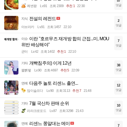
57
댓글
쾌변왕
Lv.91
조회 2309
추천 1
22:30
전설의 레전드
지식
2
댓글
아브라카
Lv.91
조회 1457
22:10
이란 "호르무즈 재개방 합의 근접...미, MOU
이슈
7
위반 배상해야"
댓글
균터
Lv.42
조회 1402
추천 1
22:10
개빡침주의) 이게 12년
기타
38
댓글
꿻뻵뗗
Lv.90
조회 4697
추천 5
22:09
다음주 놀토 리센느 출연...
연예
12
댓글
많이슬프다
Lv.90
조회 3113
추천 7
21:48
7월 국산차 판매 순위
기타
10
댓글
라라크로포드
Lv.87
조회 3298
21:43
리센느 쫑알대는 메이
연예
7