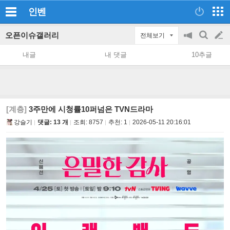
인벤
오픈이슈갤러리
전체보기
공
검
글
지
색
내글
내 댓글
10추글
on/off
쓰
기
[계층]
3주만에 시청률10퍼넘은 TVN드라마
강슬기
댓글: 13 개
조회:
8757
추천:
1
2026-05-11 20:16:01