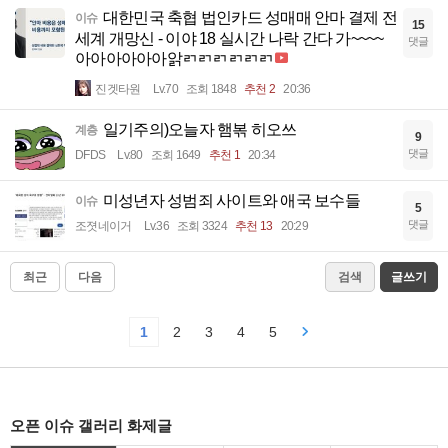
대한민국 축협 법인카드 성매매 안마 결제 전
이슈
15
세계 개망신 - 이야 18 실시간 나락 간다 가~~~~
댓글
아아아아아아앍ㄺㄺㄺㄺㄺㄺ
진겟타원
Lv.70
조회 1848
추천 2
20:36
일기주의)오늘자 햄볶 히오쓰
계층
9
댓글
DFDS
Lv.80
조회 1649
추천 1
20:34
미성년자 성범죄 사이트와 애국 보수들
이슈
5
댓글
조졋네이거
Lv.36
조회 3324
추천 13
20:29
최근
다음
검색
글쓰기
1
2
3
4
5
오픈 이슈 갤러리 화제글