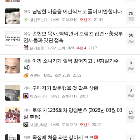
답답한 마음을 이런식으로 풀어 미안합니다
이슈
76
댓글
병신무는개
Lv.86
조회 3316
추천 20
21:09
손현보 목사, 백악관서 트럼프 접견‥美정부
이슈
25
인사들과 잇단 접촉
댓글
슬기로움
Lv.92
조회 1929
추천 4
21:07
아까 소나기가 깔짝 떨어지고 난후(일기주
계층
9
의)
댓글
쾌변왕
Lv.91
조회 2519
21:02
구매자가 잘못했을 것 같은 상황
기타
3
댓글
히스파니에
Lv.91
조회 4717
20:57
로또 제1236회차 당첨번호 (2026년 08월 08
기타
14
일 추첨)
댓글
사실난라쿤
Lv.89
조회 2248
추천 2
20:52
목장에 처음 와본 강아지 ㅋㅋ
계층
1