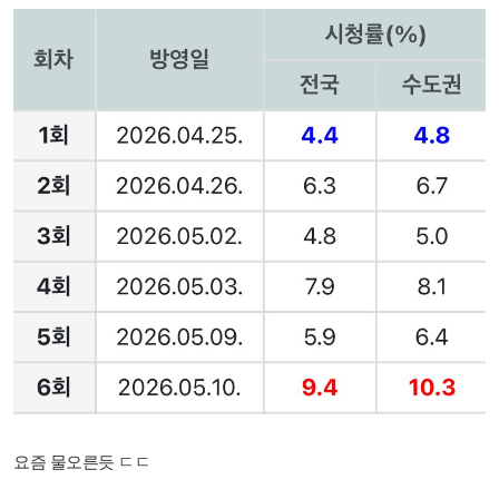
요즘 물오른듯 ㄷㄷ