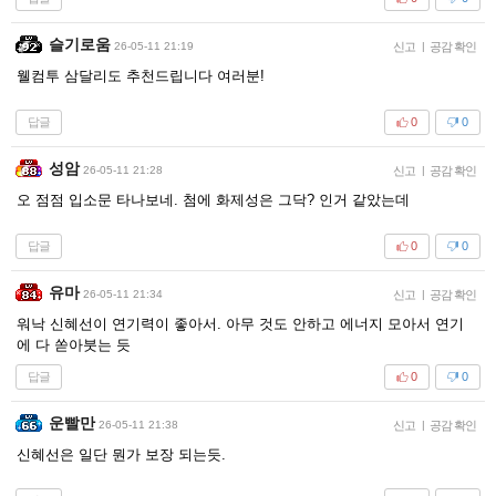
슬기로움
26-05-11 21:19
신고
|
공감 확인
웰컴투 삼달리도 추천드립니다 여러분!
답글
0
0
성암
26-05-11 21:28
신고
|
공감 확인
오 점점 입소문 타나보네. 첨에 화제성은 그닥? 인거 같았는데
답글
0
0
유마
26-05-11 21:34
신고
|
공감 확인
워낙 신혜선이 연기력이 좋아서. 아무 것도 안하고 에너지 모아서 연기
에 다 쏟아붓는 듯
답글
0
0
운빨만
26-05-11 21:38
신고
|
공감 확인
신혜선은 일단 뭔가 보장 되는듯.