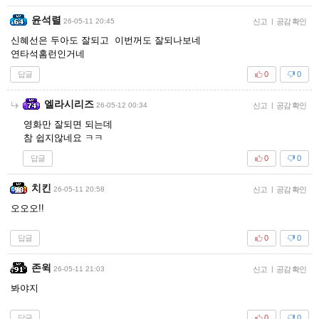
윤석렬
26-05-11 20:45
신고
|
공감 확인
신혜선은 두아도 잘되고 이번꺼도 잘되나보네
연타석홈런인거네
답글
0
0
엘라시리즈
26-05-12 00:34
신고
|
공감 확인
영화만 잘되면 되는데
참 쉽지않네요 ㅋㅋ
답글
0
0
치킨
26-05-11 20:58
신고
|
공감 확인
오오오!!
답글
0
0
존윅
26-05-11 21:03
신고
|
공감 확인
봐야지
답글
0
0