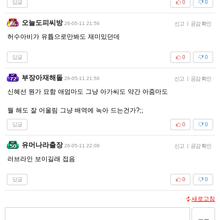
답글
0
0
오늘도피씨방
26-05-11 21:56
신고
|
공감 확인
허수아비가 유튭으로만봐도 재미있던데
답글
0
0
부장아재해돌
26-05-11 21:56
신고
|
공감 확인
신혜선 뭔가 묘함 애엄마도 그냥 아가씨도 약간 아줌마도
뭘 해도 잘 어울림 그냥 배역에 녹아 드는건가?;;
답글
0
0
유머나라출장
26-05-11 22:08
신고
|
공감 확인
러브라인 보이길래 접음
답글
0
0
새로고침