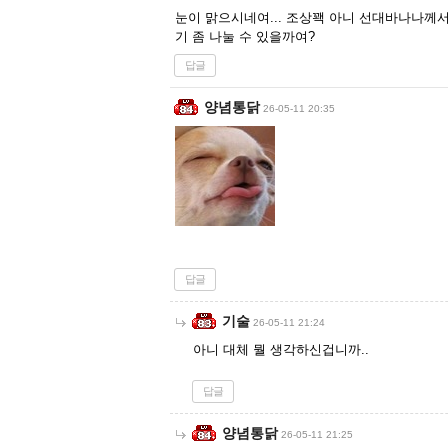
눈이 맑으시네여... 조상꽥 아니 선대바나나께
기 좀 나눌 수 있을까여?
답글
양념통닭
26-05-11 20:35
답글
기술
26-05-11 21:24
아니 대체 뭘 생각하신겁니까..
답글
양념통닭
26-05-11 21:25