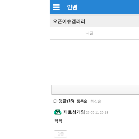
인벤
오픈이슈갤러리
내글
댓글
(15)
등록순
|
최신순
제로섬게임
26-05-11 20:18
꿱꿱
답글