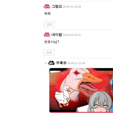
그럼요
26-05-11 20:19
꽉꽉
답글
네이팜
26-05-11 20:21
변호사님?
답글
무흑유
26-05-11 21:44