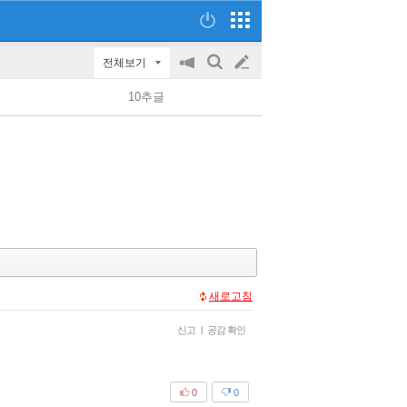
전체보기
공
검
글
지
색
10추글
on/off
쓰
기
새로고침
신고
|
공감 확인
0
0