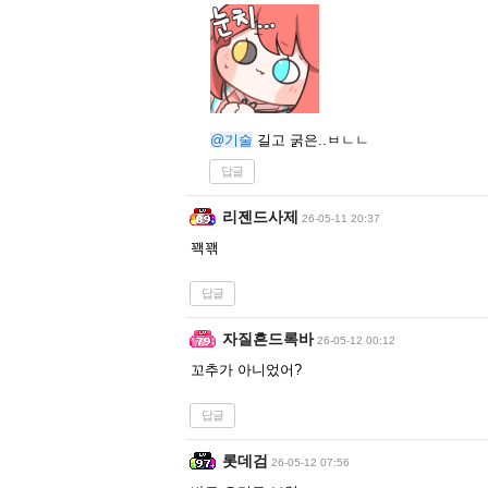
@기술
길고 굵은..ㅂㄴㄴ
답글
리젠드사제
26-05-11 20:37
꽥꽦
답글
자질흔드록바
26-05-12 00:12
꼬추가 아니었어?
답글
롯데검
26-05-12 07:56