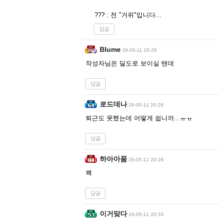
??? : 전 "거위"입니다...
답글
Blume
26-05-11 20:26
작성자님은 딜도로 보이실 텐데
답글
로드데나
26-05-11 20:26
퇴근도 못했는데 어떻게 쉽니까...ㅠㅠ
답글
하아아품
26-05-11 20:26
꽥
답글
이거맞다
26-05-11 20:33