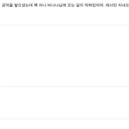
서 공덕을 쌓으셨는데 꽥 아니 바나나님께 오는 길이 막혀있어여. 제사만 지내