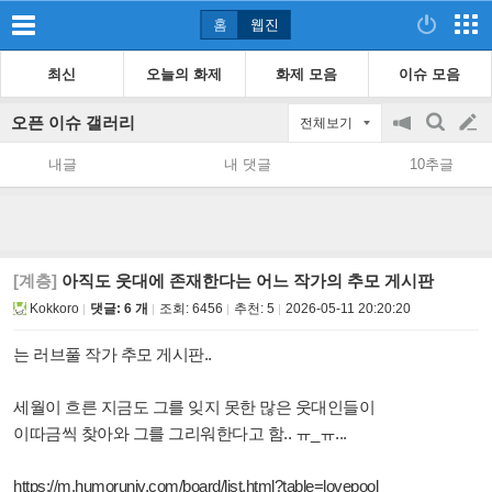
홈
웹진
최신
오늘의 화제
화제 모음
이슈 모음
오픈 이슈 갤러리
전체보기
공
검
글
지
색
내글
내 댓글
10추글
on/off
쓰
기
[계층]
아직도 웃대에 존재한다는 어느 작가의 추모 게시판
Kokkoro
댓글: 6 개
조회:
6456
추천:
5
2026-05-11 20:20:20
는 러브풀 작가 추모 게시판..
세월이 흐른 지금도 그를 잊지 못한 많은 웃대인들이
이따금씩 찾아와 그를 그리워한다고 함.. ㅠ_ㅠ...
https://m.humoruniv.com/board/list.html?table=lovepool