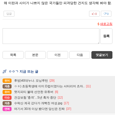
왜 이란과 사이가 나쁘지 않은 국가들만 피격당한 건지도 생각해 봐야 함.
답글
0
0
새로고침
등록
목록
본문
이전
다음
댓글보기
ㅇㅇㄱ 지금 뜨는 글
후방)40대누나. 모닝루틴
[29]
유머
ㅇㅎ) 초등학생때 이미 D컵이였다는 서터리머 츠자..
[11]
계층
챗지피티 불매 선언한 유튜버
[6]
유머
건강보험 '충격'…5년 흑자 중단
[12]
이슈
수락산 계곡 갔다가 개빡친 여성.jpg
[17]
계층
여기서 30개 이상 봤다면 당신은 진짜
[37]
연예