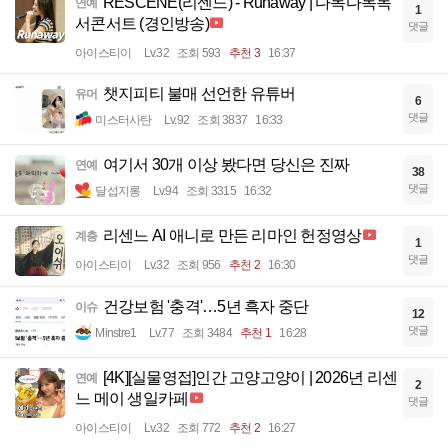
RESCENE(리센느) - Runaway | 다독다독독
연예
1
서콘서트 (경인방송)
댓글
아이스티이
Lv.32
조회 593
추천 3
16:37
챗지피티 불매 선언한 유튜버
유머
6
댓글
미스터사탄
Lv.92
조회 3837
16:33
여기서 30개 이상 봤다면 당신은 진짜
연예
38
댓글
달섭지롱
Lv.94
조회 3315
16:32
리센느 AI 애니로 만든 리마인 헌정영상
계층
1
댓글
아이스티이
Lv.32
조회 956
추천 2
16:30
건강보험 '충격'…5년 흑자 중단
이슈
12
댓글
Minstre1
Lv.77
조회 3484
추천 1
16:28
[4K][실물영접]인간 고양고양이 | 2026년 리센
연예
2
느 메이 생일카페
댓글
아이스티이
Lv.32
조회 772
추천 2
16:27