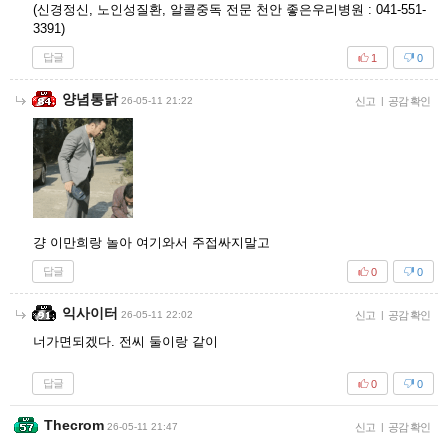
(신경정신, 노인성질환, 알콜중독 전문 천안 좋은우리병원 : 041-551-
3391)
답글
1
0
양념통닭
26-05-11 21:22
신고
|
공감 확인
걍 이만희랑 놀아 여기와서 주접싸지말고
답글
0
0
익사이터
26-05-11 22:02
신고
|
공감 확인
너가면되겠다. 전씨 둘이랑 같이
답글
0
0
Thecrom
26-05-11 21:47
신고
|
공감 확인