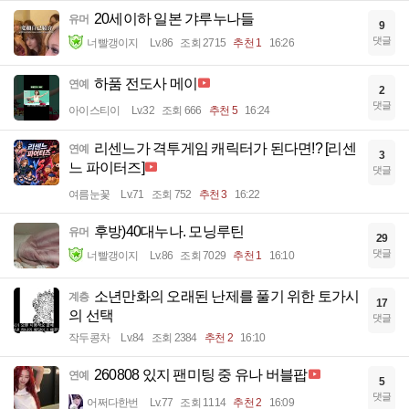
20세이하 일본 갸루누나들
유머
9
댓글
너빨갱이지
Lv.86
조회 2715
추천 1
16:26
하품 전도사 메이
연예
2
댓글
아이스티이
Lv.32
조회 666
추천 5
16:24
리센느가 격투게임 캐릭터가 된다면!? [리센
연예
3
느 파이터즈]
댓글
여름눈꽃
Lv.71
조회 752
추천 3
16:22
후방)40대누나. 모닝루틴
유머
29
댓글
너빨갱이지
Lv.86
조회 7029
추천 1
16:10
소년만화의 오래된 난제를 풀기 위한 토가시
계층
17
의 선택
댓글
작두콩차
Lv.84
조회 2384
추천 2
16:10
260808 있지 팬미팅 중 유나 버블팝
연예
5
댓글
어쩌다한번
Lv.77
조회 1114
추천 2
16:09