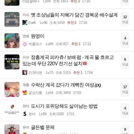
댓글
바람을베다
Lv.86
조회 1403
추천 3
17:16
옛 조상님들의 지혜가 담긴 경복궁 배수설계
지식
12
댓글
Earth
Lv.96
조회 1459
추천 2
17:16
원영이
연예
4
댓글
케를로스
Lv.86
조회 817
추천 1
17:12
장흥계곡 피카츄 / 보배 펌 - 계곡 물 흐르고
이슈
6
있는데 무단 220V 전기선 설치
댓글
진겟타원
Lv.70
조회 1310
추천 1
17:04
수락산 계곡 갔다가 개빡친 여성.jpg
계층
17
댓글
달섭지롱
Lv.94
조회 3449
17:03
도시가 포위당해도 살아남는 방법
유머
4
댓글
썽바
Lv.89
조회 2020
17:01
골든벨 문제
유머
9