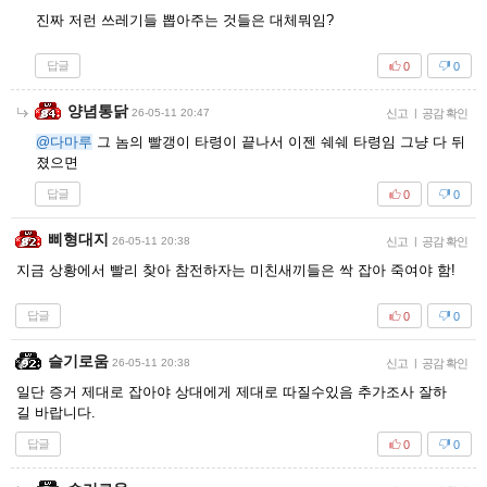
진짜 저런 쓰레기들 뽑아주는 것들은 대체뭐임?
답글
0
0
양념통닭
26-05-11 20:47
신고
|
공감 확인
@다마루
그 놈의 빨갱이 타령이 끝나서 이젠 쉐쉐 타령임 그냥 다 뒤
졌으면
답글
0
0
삐형대지
26-05-11 20:38
신고
|
공감 확인
지금 상황에서 빨리 찾아 참전하자는 미친새끼들은 싹 잡아 죽여야 함!
답글
0
0
슬기로움
26-05-11 20:38
신고
|
공감 확인
일단 증거 제대로 잡아야 상대에게 제대로 따질수있음 추가조사 잘하
길 바랍니다.
답글
0
0