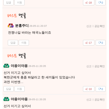
답글
이동
18
0
분홍주디
26-05-11 20:37
신고
|
공감 확인
전쟁나길 바라는 매국노들이죠
답글
이동
17
0
야옹이야옹
26-05-11 20:35
신고
|
공감 확인
선거 이기고 싶어서
북한군에게 총좀 쏴달라고 한 새끼들이 있었습니다
과연 이번엔...
답글
이동
10
0
야옹이야옹
26-05-11 20:35
신고
|
공감 확인
선거 이기고 싶어서