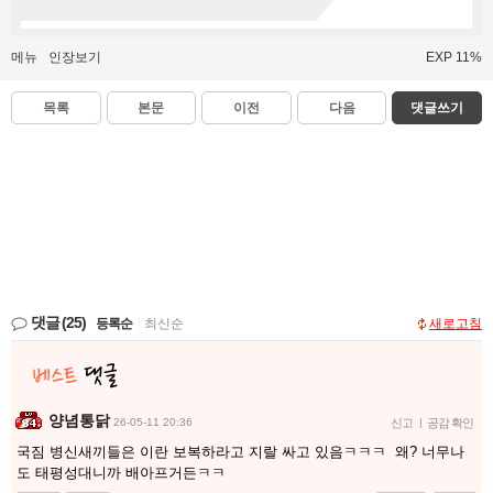
메뉴
인장보기
EXP 11%
목록
본문
이전
다음
댓글쓰기
댓글
(25)
등록순
|
최신순
새로고침
양념통닭
26-05-11 20:36
신고
|
공감 확인
국짐 병신새끼들은 이란 보복하라고 지랄 싸고 있음ㅋㅋㅋ 왜? 너무나
도 태평성대니까 배아프거든ㅋㅋ