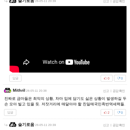
슬기로움
26-05-11 20:39
신고
|
공감 확인
답글
0
0
Mithril
26-05-11 20:38
신고
|
공감 확인
진짜로 금마들은 최악의 상황, 차마 입에 담기도 싫은 상황이 발생하길 두
손 모아 빌고 있을 듯. 저잣거리에 매달아야 할 친일매국민족반역세력들.
답글
2
0
슬기로움
26-05-11 20:39
신고
|
공감 확인