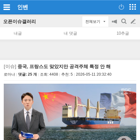
인벤
오픈이슈갤러리
전체보기
공
검
글
지
색
내글
내 댓글
10추글
on/off
쓰
기
[이슈]
중국, 프랑스도 맞았지만 공격주체 특정 안 해
로마냐
댓글: 25 개
조회:
4408
추천:
5
2026-05-11 20:32:40