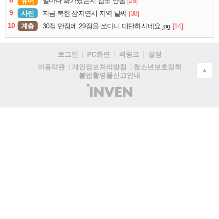
8
유머
[26]
얼마나 화가났는지 감도 안옴
9
사진
[38]
지금 북한 삼지연시 지역 날씨
10
계층
[14]
30점 만점에 29점을 쏘다니 대단하시네요.jpg
로그인
PC화면
퀵링크
설정
청소년보호정책
이용약관
개인정보처리방침
▲
불법촬영물신고안내
(주)
인
벤