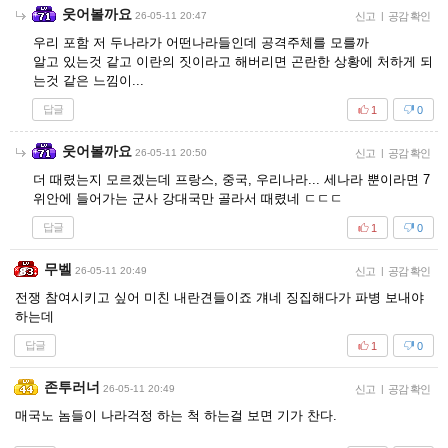
웃어볼까요
26-05-11 20:47
신고
|
공감 확인
우리 포함 저 두나라가 어떤나라들인데 공격주체를 모를까
알고 있는것 같고 이란의 짓이라고 해버리면 곤란한 상황에 처하게 되
는것 같은 느낌이...
답글
1
0
웃어볼까요
26-05-11 20:50
신고
|
공감 확인
더 때렸는지 모르겠는데 프랑스, 중국, 우리나라... 세나라 뿐이라면 7
위안에 들어가는 군사 강대국만 골라서 때렸네 ㄷㄷㄷ
답글
1
0
무벨
26-05-11 20:49
신고
|
공감 확인
전쟁 참여시키고 싶어 미친 내란견들이죠 걔네 징집해다가 파병 보내야
하는데
답글
1
0
존투러너
26-05-11 20:49
신고
|
공감 확인
매국노 놈들이 나라걱정 하는 척 하는걸 보면 기가 찬다.