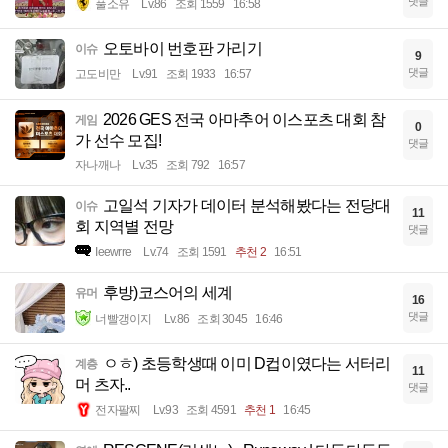
댓글
풀소유
Lv.86
조회 1559
16:58
오토바이 번호판 가리기
이슈
9
댓글
고도비만
Lv.91
조회 1933
16:57
2026 GES 전국 아마추어 이스포츠 대회 참
게임
0
가 선수 모집!
댓글
자나깨나
Lv.35
조회 792
16:57
고일석 기자가 데이터 분석해봤다는 전당대
이슈
11
회 지역별 전망
댓글
Ieewrre
Lv.74
조회 1591
추천 2
16:51
후방)코스어의 세계
유머
16
댓글
너빨갱이지
Lv.86
조회 3045
16:46
ㅇㅎ) 초등학생때 이미 D컵이였다는 서터리
계층
11
머 츠자..
댓글
전자팔찌
Lv.93
조회 4591
추천 1
16:45