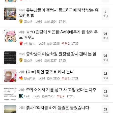
유부남들이 갤럭시 폴드8 구매 허락 받는 유
유머
8
일한방법
댓글
풀소유
Lv.86
조회 1594
17:34
ㅇㅎ) 친딸이 롸끈한 AV여배우가 된 할리우
계층
16
드 배우...
댓글
전자팔찌
Lv.93
조회 2688
추천 1
17:30
중학생때 미술학원 원장쌤 망사 팬티 본 썰
유머
16
댓글
풀소유
Lv.86
조회 2237
17:25
(ㅎㅂ) 하얀 핑크 비키니 눈나
계층
12
댓글
달섭지롱
Lv.94
조회 2155
추천 2
17:21
주유소에서 기름 넣고 차 고장 났다는 차주
계층
13
댓글
Earth
Lv.96
조회 2307
추천 2
17:21
붉사 2회차를 하게 될줄은 몰랐습니다
게임
13