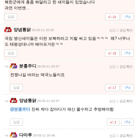
북한군에게 총좀 쏴달라고 한 새끼들이 있었습니다
과연 이번엔...
답글
10
0
양념통닭
26-05-11 20:36
신고
|
공감 확인
국짐 병신새끼들은 이란 보복하라고 지랄 싸고 있음ㅋㅋㅋ 왜? 너무나
도 태평성대니까 배아프거든ㅋㅋ
답글
18
0
분홍주디
26-05-11 20:37
신고
|
공감 확인
전쟁나길 바라는 매국노들이죠
답글
17
0
양념통닭
26-05-11 20:37
신고
|
공감 확인
@분홍주디
진짜 싹다 잡아다가 재산 몰수하고 추방해야함
답글
3
0
다마루
26-05-11 20:46
신고
|
공감 확인