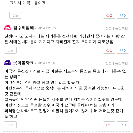
그래서 매국노들이죠.
답글
2
0
잠수리벌레
26-05-11 20:39
신고
|
공감 확인
전쟁나라고 고사지내는 새끼들을 전쟁나면 가장먼저 끌려가는 나랑 같
은 세대인 새끼들이 지지하고 자빠진게 진짜 코미디가 따로없음
답글
1
0
웃어볼까요
26-05-11 20:46
신고
|
공감 확인
미국의 등신짓거리로 지금 이란은 지도부의 통일된 목소리가 나올수 없
는 상태고
이란정부는 아니라고 하고 있는걸로 봤을 때
이란정부와 독자적으로 움직이는 세력에 의한 공격일 가능성이 다분한
것 같은데
그놈들이 만약 어떤 놈들의 사주를 받아 저지른 짓거리일수도 있는데
이란의 짓으로 특정할 경우 미국의 요구에 응해야 하는 상황이라
피격당한 나라 모두 전쟁에 휘말려 들어가지 않기 위해 저러는것 같기
도 하고...
답글
1
0