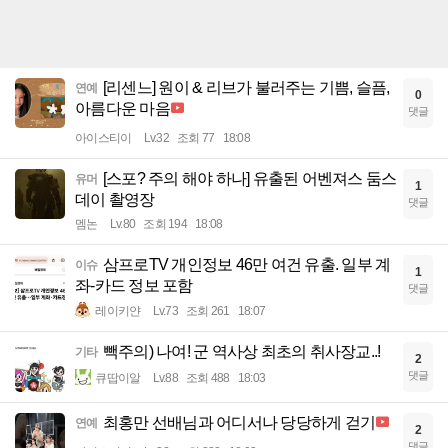
[리센느] 원이 & 리브가 불러주는 기쁨, 슬픔,
연예
0
아름다운 마음
댓글
아이스티이
Lv.32
조회 77
18:08
[스포? 주의 해야 하나] 유출된 어벤져스 둠스
유머
1
데이 촬영장
댓글
멤논
Lv.80
조회 194
18:08
삼프로TV 개인정보 46만 여건 유출. 일부 계
이슈
1
좌-카드 정보 포함
댓글
레이키얀
Lv.73
조회 261
18:07
빽주의) 나여! 군 역사상 최초의 취사장교..!
기타
2
댓글
큐땁이알
Lv.88
조회 488
18:03
최홍만 선배님과 어디서나 당당하게 걷기
연예
2
댓글