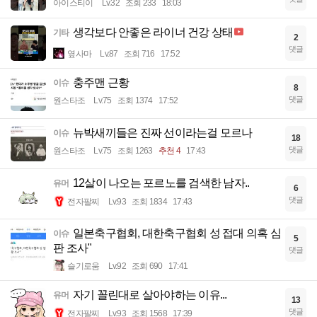
아이스티이
Lv.32
조회 233
18:03
생각보다 안좋은 라이너 건강 상태
기타
2
댓글
옆사마
Lv.87
조회 716
17:52
충주맨 근황
이슈
8
댓글
원스타조
Lv.75
조회 1374
17:52
뉴박새끼들은 진짜 선이라는걸 모르나
이슈
18
댓글
원스타조
Lv.75
조회 1263
추천 4
17:43
12살이 나오는 포르노를 검색한 남자..
유머
6
댓글
전자팔찌
Lv.93
조회 1834
17:43
일본축구협회, 대한축구협회 성 접대 의혹 심
이슈
5
판 조사"
댓글
슬기로움
Lv.92
조회 690
17:41
자기 꼴린대로 살아야하는 이유...
유머
13
댓글
전자팔찌
Lv.93
조회 1568
17:39