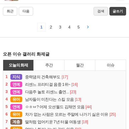
최근
다음
검색
글쓰기
1
2
3
4
5
오픈 이슈 갤러리 화제글
오늘의 화제
주간
월간
이슈
1
지식
[17]
중력댐의 건축해부도
2
연예
[16]
리센느 프리티걸 음중 1위~
3
연예
[23]
다음주 놀토 리센느 출연...
4
유머
[13]
남자들이 미친다는 스킬 모음
5
연예
[44]
ㅇㅎㅂ? 어제 오션월드 김채연 모음
6
유머
[25]
차가 없는 사람은 모르는 주말에 나가기 싫은 이유
7
계층
[18]
딸처럼 업어키운 7년 터울 여동생