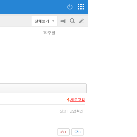
전체보기
공
검
글
지
색
10추글
on/off
쓰
기
새로고침
신고
|
공감 확인
1
0