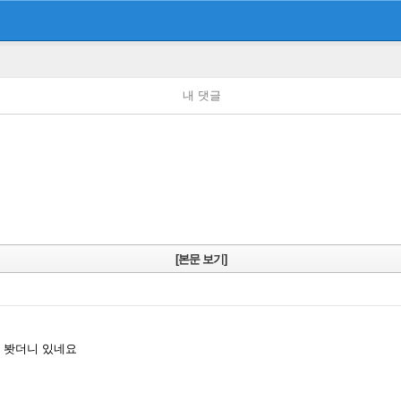
내 댓글
[본문 보기]
 봣더니 있네요