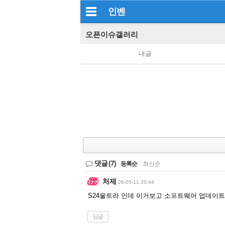
인벤
오픈이슈갤러리
내글
댓글
(7)
등록순
|
최신순
처제
26-05-11 20:44
S24울트라 인데 이거보고 소프트웨어 업데이트
답글