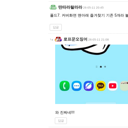
딴따라랄라라
26-05-11 20:45
폴드7. 커버화면 맨아래 즐겨찾기 기존 5개라
답글
로프꾼오징어
26-05-11 21:08
와 진짜네!!!
답글