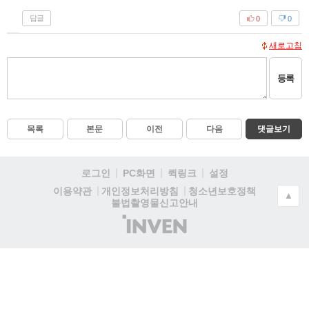
답글
0
0
새로고침
등록
목록
본문
이전
다음
댓글보기
로그인
PC화면
퀵링크
설정
청소년보호정책
이용약관
개인정보처리방침
▲
불법촬영물신고안내
(주)
인
벤