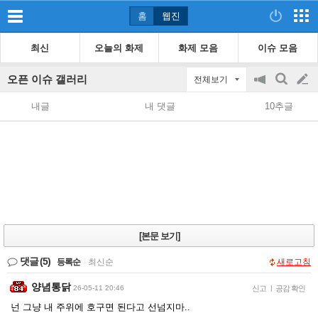
홈
웹진
최신
오늘의 화제
화제 모음
이슈 모음
오픈 이슈 갤러리
전체보기
공
검
글
지
색
내글
내 댓글
10추글
on/off
쓰
기
[본문 보기]
댓글
(5)
등록순
|
최신순
새로고침
양념통닭
26-05-11 20:46
신고
|
공감 확인
넌 그냥 내 주위에 호구면 된다고 선넘지마..