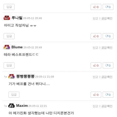
답글
0
0
루나틸
26-05-11 20:46
신고
|
공감 확인
아이고 작성자님 ㅠㅠ
답글
0
0
Blume
26-05-11 20:49
신고
|
공감 확인
테라 베스트프렌드ㄷㄷ
답글
0
0
뿡빵뿡뿡뿡
26-05-11 21:08
신고
|
공감 확인
기가 베프를 건너 뛰다니....
답글
0
0
Maxim
26-05-11 22:21
신고
|
공감 확인
아 메가진화 생각했는데 나만 디지몬본건가