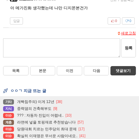
아 메가진화 생각했는데 나만 디지몬본건가
답글
0
0
새로고침
등록
목록
본문
이전
다음
댓글보기
ㅇㅇㄱ 지금 뜨는 글
개빡침주의) 이게 12년
[38]
기타
중력댐의 건축해부도
[9]
지식
??? : 자동차 진입이 어렵네..
[10]
이슈
라면에 넣을 토핑재료 추천받습니다
[57]
계층
당원대회 치르는 민주당의 최대 문제
[17]
이슈
확실히 이재명은 무서운 사람이네요..
[41]
이슈