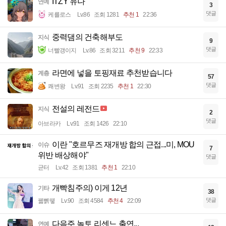
ITZY 유나
연예
3
댓글
케를로스
Lv.86
조회 1281
추천 1
22:36
중력댐의 건축해부도
지식
9
댓글
너빨갱이지
Lv.86
조회 3211
추천 9
22:33
라면에 넣을 토핑재료 추천받습니다
계층
57
댓글
쾌변왕
Lv.91
조회 2235
추천 1
22:30
전설의 레전드
지식
2
댓글
아브라카
Lv.91
조회 1426
22:10
이란 "호르무즈 재개방 합의 근접...미, MOU
이슈
7
위반 배상해야"
댓글
균터
Lv.42
조회 1381
추천 1
22:10
개빡침주의) 이게 12년
기타
38
댓글
꿻뻵뗗
Lv.90
조회 4584
추천 4
22:09
다음주 놀토 리센느 출연...
연예