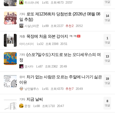
댓글
히스파니에
Lv.91
조회 4673
20:57
로또 제1236회차 당첨번호 (2026년 08월 08
기타
14
일 추첨)
댓글
사실난라쿤
Lv.89
조회 2227
추천 2
20:52
목장에 처음 와본 강아지 ㅋㅋ
계층
1
댓글
아이스티이
Lv.32
조회 1598
20:51
(스포?일수도) 지도로 보는 오디세우스의 여
기타
13
정
댓글
옆사마
Lv.87
조회 2362
20:49
차가 없는 사람은 모르는 주말에 나가기 싫은
유머
19
이유
댓글
낭만블루스
Lv.91
조회 4370
추천 7
20:49
지금 날씨
기타
8
댓글
문정
Lv.88
조회 1710
20:47