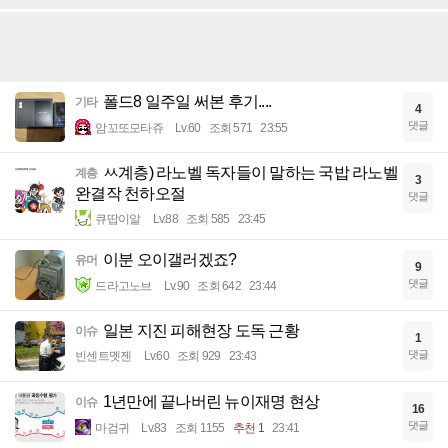
폴드8 일주일 써본 후기....
기타
4
댓글
암꼬또모타쥬
Lv.60
조회 571
23:55
ㅆ계층) 라노벨 독자들이 말하는 국밥 라노벨
계층
3
완결작 천하오절
댓글
큐땁이알
Lv.88
조회 585
23:45
이분 오이갤러겠죠?
유머
9
댓글
드라고노브
Lv.90
조회 642
23:44
일본 지진 피해현장 도독 근황
이슈
1
댓글
빈센트멧젠
Lv.60
조회 929
23:43
1년만에 끝나버린 뉴이재명 현상
이슈
16
댓글
마검귀
Lv.83
조회 1155
추천 1
23:41