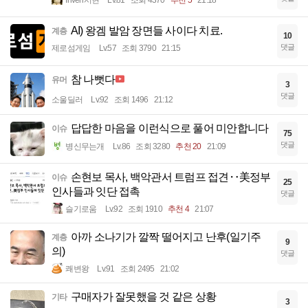
AI) 왕겜 발암 장면들 사이다 치료.
계층
10
댓글
제로섬게임
Lv.57
조회 3790
21:15
참 나뻣다
유머
3
댓글
소울딜러
Lv.92
조회 1496
21:12
답답한 마음을 이런식으로 풀어 미안합니다
이슈
75
댓글
병신무는개
Lv.86
조회 3280
추천 20
21:09
손현보 목사, 백악관서 트럼프 접견‥美정부
이슈
25
인사들과 잇단 접촉
댓글
슬기로움
Lv.92
조회 1910
추천 4
21:07
아까 소나기가 깔짝 떨어지고 난후(일기주
계층
9
의)
댓글
쾌변왕
Lv.91
조회 2495
21:02
구매자가 잘못했을 것 같은 상황
기타
3