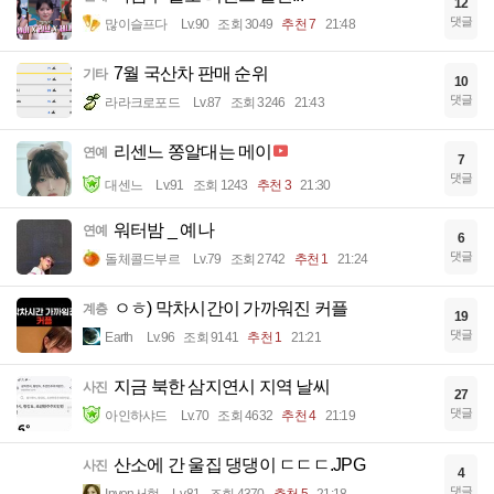
12
댓글
많이슬프다
Lv.90
조회 3049
추천 7
21:48
7월 국산차 판매 순위
기타
10
댓글
라라크로포드
Lv.87
조회 3246
21:43
리센느 쫑알대는 메이
연예
7
댓글
대센느
Lv.91
조회 1243
추천 3
21:30
워터밤 _ 예나
연예
6
댓글
돌체콜드부르
Lv.79
조회 2742
추천 1
21:24
ㅇㅎ) 막차시간이 가까워진 커플
계층
19
댓글
Earth
Lv.96
조회 9141
추천 1
21:21
지금 북한 삼지연시 지역 날씨
사진
27
댓글
아인하샤드
Lv.70
조회 4632
추천 4
21:19
산소에 간 울집 댕댕이 ㄷㄷㄷ.JPG
사진
4
댓글
Inven서현
Lv.81
조회 4370
추천 5
21:18