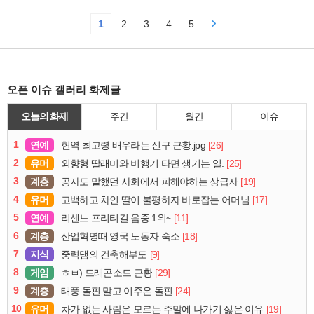
1
2
3
4
5
오픈 이슈 갤러리 화제글
오늘의 화제
주간
월간
이슈
1
연예
[26]
현역 최고령 배우라는 신구 근황.jpg
2
유머
[25]
외향형 딸래미와 비행기 타면 생기는 일.
3
계층
[19]
공자도 말했던 사회에서 피해야하는 상급자
4
유머
[17]
고백하고 차인 딸이 불평하자 바로잡는 어머님
5
연예
[11]
리센느 프리티걸 음중 1위~
6
계층
[18]
산업혁명때 영국 노동자 숙소
7
지식
[9]
중력댐의 건축해부도
8
게임
[29]
ㅎㅂ) 드래곤소드 근황
9
계층
[24]
태풍 돌핀 말고 이주은 돌핀
10
유머
[19]
차가 없는 사람은 모르는 주말에 나가기 싫은 이유