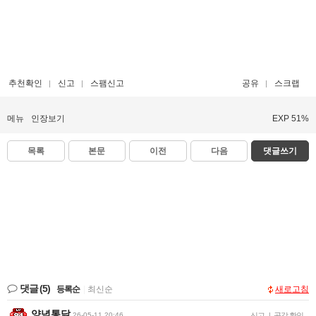
추천확인
신고
스팸신고
공유
스크랩
메뉴
인장보기
EXP 51%
목록
본문
이전
다음
댓글쓰기
댓글
(5)
등록순
|
최신순
새로고침
양념통닭
26-05-11 20:46
신고
|
공감 확인