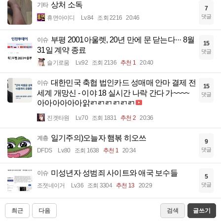
상처 소독
기타
7
댓글
휴면아이디
Lv.84
조회 2216
20:46
부평 2001아울렛, 20년 만에 문 닫는다··· 8월
이슈
15
31일 계약 종료
댓글
슬기로움
Lv.92
조회 2136
추천 1
20:40
대한민국 축협 법인카드 성매매 안마 결제 전
이슈
15
세계 개망신 - 이야 18 실시간 나락 간다 가~~~~
댓글
아아아아아아앍ㄺㄺㄺㄺㄺㄺ
진겟타원
Lv.70
조회 1831
추천 2
20:36
일기주의)오늘자 햄볶 히오쓰
계층
9
댓글
DFDS
Lv.80
조회 1638
추천 1
20:34
미성년자 성범죄 사이트와 애국 보수들
이슈
5
댓글
조졋네이거
Lv.36
조회 3304
추천 13
20:29
최근
다음
검색
글쓰기