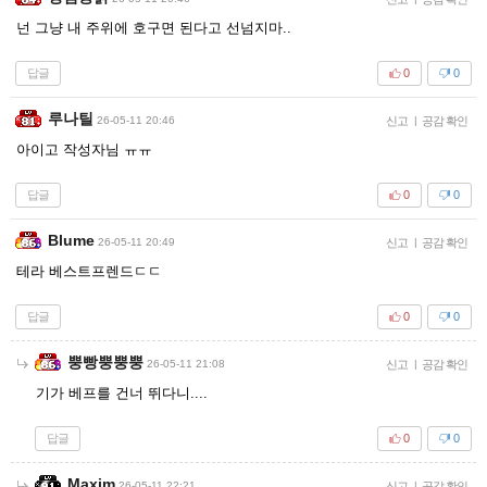
넌 그냥 내 주위에 호구면 된다고 선넘지마..
답글
0
0
루나틸
26-05-11 20:46
신고
|
공감 확인
아이고 작성자님 ㅠㅠ
답글
0
0
Blume
26-05-11 20:49
신고
|
공감 확인
테라 베스트프렌드ㄷㄷ
답글
0
0
뿡빵뿡뿡뿡
26-05-11 21:08
신고
|
공감 확인
기가 베프를 건너 뛰다니....
답글
0
0
Maxim
26-05-11 22:21
신고
|
공감 확인