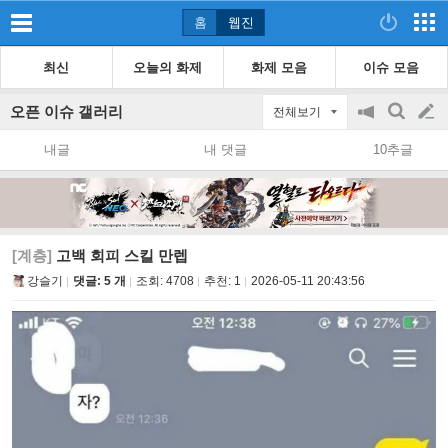
홈
웹진
최신
오늘의 화제
화제 모음
이슈 모음
오픈 이슈 갤러리
전체보기
공
검
글
지
색
내글
내 댓글
10추글
on/off
쓰
기
[계층]
고백 회피 스킬 만렙
강슬기
댓글: 5 개
조회:
4708
추천:
1
2026-05-11 20:43:56