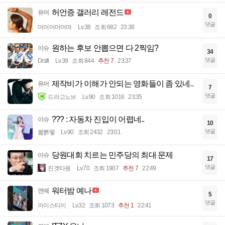
허언증 갤러리 레전드
유머
0
댓글
머머머머머며
Lv.38
조회 682
23:38
원하는 후보 안뽑으면 다 2찍임?
이슈
34
댓글
Disifi
Lv.39
조회 844
추천 7
23:37
제작비가 이해가 안되는 영화들이 좀 있네..
유머
7
댓글
드라고노브
Lv.90
조회 1016
23:35
??? : 자동차 진입이 어렵네..
이슈
10
댓글
꿻뻵뗗
Lv.90
조회 2432
23:01
당원대회 치르는 민주당의 최대 문제
이슈
17
댓글
진겟타원
Lv.70
조회 1907
추천 7
22:49
워터밤 예나
연예
5
댓글
아이스티이
Lv.32
조회 1073
추천 1
22:41