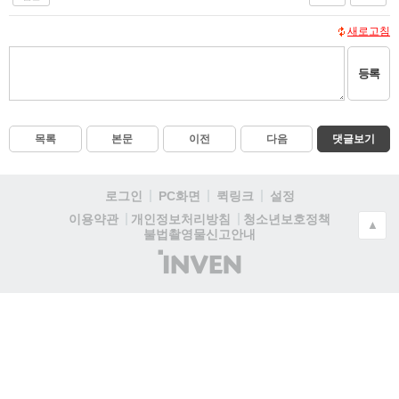
새로고침
등록
목록
본문
이전
다음
댓글보기
로그인
PC화면
퀵링크
설정
청소년보호정책
이용약관
개인정보처리방침
▲
불법촬영물신고안내
(주)
인
벤