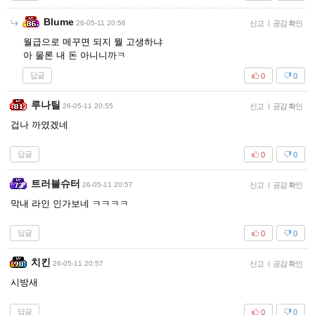
Blume
26-05-11 20:56
신고
|
공감 확인
월급으로 메꾸면 되지 뭘 고생하냐
아 물론 내 돈 아니니까ㅋ
답글
0
0
루나틸
26-05-11 20:55
신고
|
공감 확인
겁나 까였겠네
답글
0
0
트러블슈터
26-05-11 20:57
신고
|
공감 확인
막내 라인 인가보네 ㅋㅋㅋㅋ
답글
0
0
치킨
26-05-11 20:57
신고
|
공감 확인
시방새
답글
0
0