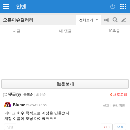
인벤
오픈이슈갤러리
전체보기
공
검
글
지
색
내글
내 댓글
10추글
on/off
쓰
기
[본문 보기]
댓글
(9)
등록순
|
최신순
새로고침
Blume
26-05-11 20:55
신고
|
공감 확인
마이크 회수 목적으로 계정을 만들었나
계정 이름이 모닝 마이크ㅋㅋㅋ
답글
0
0