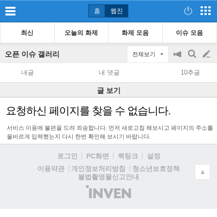
홈
웹진
최신
오늘의 화제
화제 모음
이슈 모음
오픈 이슈 갤러리
전체보기
공
검
글
지
색
내글
내 댓글
10추글
on/off
쓰
글 보기
기
요청하신 페이지를 찾을 수 없습니다.
서비스 이용에 불편을 드려 죄송합니다. 먼저 새로고침 해보시고 페이지의 주소를
올바르게 입력했는지 다시 한번 확인해 보시기 바랍니다.
로그인
PC화면
퀵링크
설정
청소년보호정책
이용약관
개인정보처리방침
▲
불법촬영물신고안내
(주)
인
벤