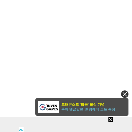
드래곤소드 '압긍' 달성 기념
축하 댓글달면 10 명에게 코드 증정
AD