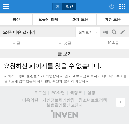
홈
웹진
최신
오늘의 화제
화제 모음
이슈 모음
오픈 이슈 갤러리
전체보기
공
검
글
지
색
내글
내 댓글
10추글
on/off
쓰
글 보기
기
요청하신 페이지를 찾을 수 없습니다.
서비스 이용에 불편을 드려 죄송합니다. 먼저 새로고침 해보시고 페이지의 주소를
올바르게 입력했는지 다시 한번 확인해 보시기 바랍니다.
로그인
PC화면
퀵링크
설정
청소년보호정책
이용약관
개인정보처리방침
▲
불법촬영물신고안내
(주)
인
벤