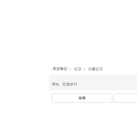
추천확인
신고
스팸신고
메뉴
인장보기
목록