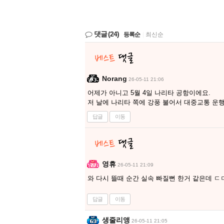
댓글
(24)
등록순
|
최신순
Norang
26-05-11 21:06
어제가 아니고 5월 4일 나리타 공항이에요.
저 날에 나리타 쪽에 강풍 불어서 대중교통 운행
답글
이동
영휴
26-05-11 21:09
와 다시 뜰때 순간 실속 빠질뻔 한거 같은데 ㄷ
답글
이동
생줄리앵
26-05-11 21:05