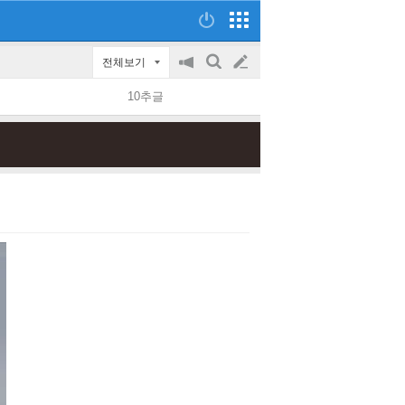
전체보기
공
검
글
지
색
10추글
on/off
쓰
기