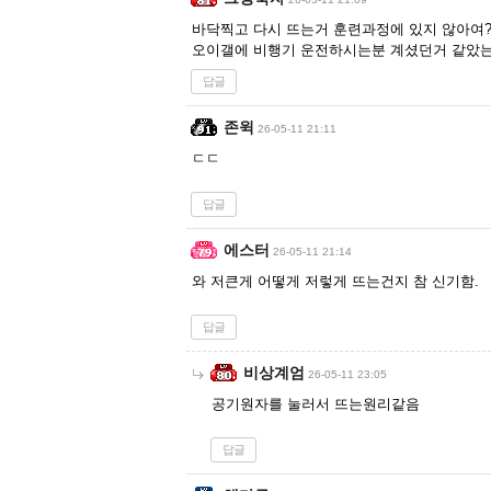
바닥찍고 다시 뜨는거 훈련과정에 있지 않아여
오이갤에 비행기 운전하시는분 계셨던거 같았
답글
존윅
26-05-11 21:11
ㄷㄷ
답글
에스터
26-05-11 21:14
와 저큰게 어떻게 저렇게 뜨는건지 참 신기함.
답글
비상계엄
26-05-11 23:05
공기원자를 눌러서 뜨는원리같음
답글