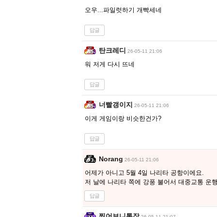
오우...파일럿하기 개빡세네
답글
탄크레디
26-05-11 21:06
워 저게 다시 뜨네
답글
너빨갱이지
26-05-11 21:06
이게 게임이랑 비슷한건가?
답글
Norang
26-05-11 21:06
어제가 아니고 5월 4일 나리타 공항이에요.
저 날에 나리타 쪽에 강풍 불어서 대중교통 운행
답글
찢어보니통장
26-05-11 21:07