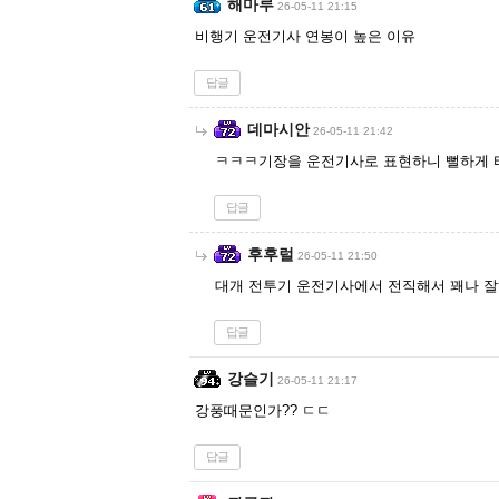
해마루
26-05-11 21:15
비행기 운전기사 연봉이 높은 이유
답글
데마시안
26-05-11 21:42
ㅋㅋㅋ기장을 운전기사로 표현하니 뻘하게 
답글
후후럴
26-05-11 21:50
대개 전투기 운전기사에서 전직해서 꽤나 잘
답글
강슬기
26-05-11 21:17
강풍때문인가?? ㄷㄷ
답글