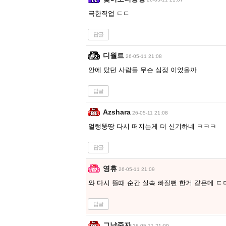
극한직업 ㄷㄷ
답글
디월트
26-05-11 21:08
안에 탔던 사람들 무슨 심정 이었을까
답글
Azshara
26-05-11 21:08
얼렁뚱땅 다시 떠지는게 더 신기하네 ㅋㅋㅋ
답글
영휴
26-05-11 21:09
와 다시 뜰때 순간 실속 빠질뻔 한거 같은데 ㄷ
답글
그냥죽자
26-05-11 21:09