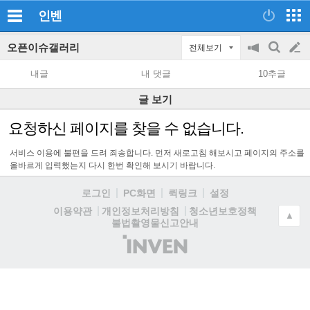
인벤
오픈이슈갤러리
전체보기
공
검
글
지
색
내글
내 댓글
10추글
on/off
쓰
글 보기
기
요청하신 페이지를 찾을 수 없습니다.
서비스 이용에 불편을 드려 죄송합니다. 먼저 새로고침 해보시고 페이지의 주소를
올바르게 입력했는지 다시 한번 확인해 보시기 바랍니다.
로그인
PC화면
퀵링크
설정
청소년보호정책
이용약관
개인정보처리방침
▲
불법촬영물신고안내
(주)
인
벤