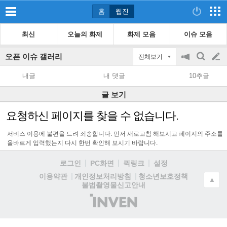
홈
웹진
최신
오늘의 화제
화제 모음
이슈 모음
오픈 이슈 갤러리
전체보기
공
검
글
지
색
내글
내 댓글
10추글
on/off
쓰
글 보기
기
요청하신 페이지를 찾을 수 없습니다.
서비스 이용에 불편을 드려 죄송합니다. 먼저 새로고침 해보시고 페이지의 주소를
올바르게 입력했는지 다시 한번 확인해 보시기 바랍니다.
로그인
PC화면
퀵링크
설정
청소년보호정책
이용약관
개인정보처리방침
▲
불법촬영물신고안내
(주)
인
벤