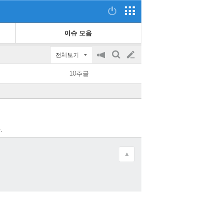
이슈 모음
전체보기
공
검
글
지
색
10추글
on/off
쓰
기
.
▲