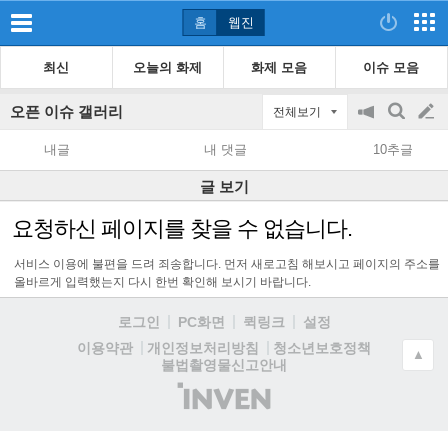
홈
웹진
최신
오늘의 화제
화제 모음
이슈 모음
오픈 이슈 갤러리
전체보기
공
검
글
지
색
내글
내 댓글
10추글
on/off
쓰
글 보기
기
요청하신 페이지를 찾을 수 없습니다.
서비스 이용에 불편을 드려 죄송합니다. 먼저 새로고침 해보시고 페이지의 주소를
올바르게 입력했는지 다시 한번 확인해 보시기 바랍니다.
로그인
PC화면
퀵링크
설정
청소년보호정책
이용약관
개인정보처리방침
▲
불법촬영물신고안내
(주)
인
벤