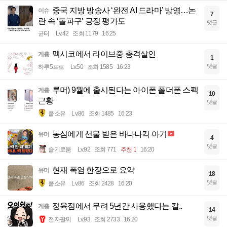
중국 지방 방송사 ‘완전 AI 드라마’ 방영…논
이슈
7
란 속 ‘돌파구’ 긍정 평가도
댓글
균터
Lv.42
조회 1179
16:25
멕시코에서 라이브중 총격살인
계층
1
댓글
하루5프로
Lv.50
조회 1585
16:23
루머) 9월에 출시된다는 아이폰 폴더폰 스펙
계층
10
근황
댓글
풀소유
Lv.86
조회 1485
16:23
농심에게 선물 받은 바나나킥 아기
유머
4
댓글
슬기로움
Lv.92
조회 771
추천 1
16:20
현재 폭염 한장으로 요약
유머
18
댓글
풀소유
Lv.86
조회 2428
16:20
정육점에서 무려 5년간 사용했다는 칼..
계층
14
댓글
전자팔찌
Lv.93
조회 2733
16:20