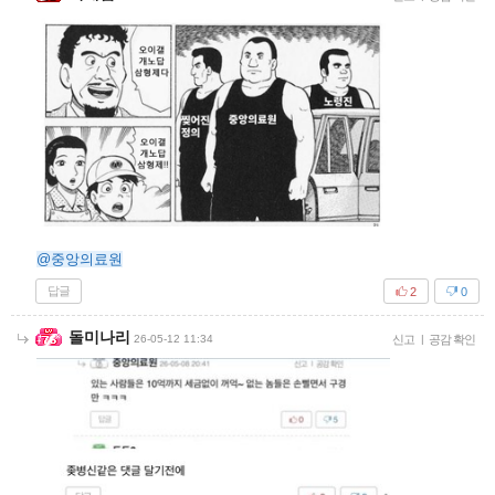
@중앙의료원
답글
2
0
돌미나리
26-05-12 11:34
신고
|
공감 확인