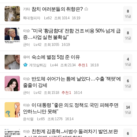
참치 여러분들의 취향은?
기타
8
댓글
특대형피자
Lv.62
조회 1014
16:19
"미국 '황금함대' 전함 건조 비용 50% 넘게 급
이슈
8
증…사업 실현 불확실"
댓글
균터
Lv.42
조회 1055
16:19
숙소에 별점 5점 준 이유
유머
4
댓글
게맛살튀김
Lv.44
조회 2134
추천 1
16:18
반도체 쉬어가는 틈에 날았다…수출 '잭팟'에
이슈
6
줄줄이 강세
댓글
균터
Lv.42
조회 1518
추천 1
16:14
이 대통령 "좋은 의도 정책도 국민 피해주면
이슈
14
안하느니만 못해"
댓글
윤석렬
Lv.65
조회 1276
16:14
친한계 김종혁...서범수 돌려차기 발언,보완
이슈
6