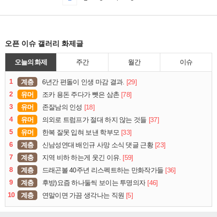
오픈 이슈 갤러리 화제글
오늘의 화제
주간
월간
이슈
1
계층
[29]
6년간 편돌이 인생 마감 결과.
2
유머
[78]
조카 용돈 주다가 뺏은 삼촌
3
유머
[18]
존잘남의 인성
4
유머
[37]
의외로 트럼프가 절대 하지 않는 것들
5
유머
[33]
한복 잘못 입혀 보낸 학부모
6
계층
[23]
신남성연대 배인규 사망 소식 댓글 근황
7
계층
[59]
지역 비하 하는게 웃긴 이유.
8
계층
[36]
드래곤볼 40주년 리스펙트하는 만화작가들
9
계층
[46]
후방)요즘 하나둘씩 보이는 투명의자
10
계층
[5]
연말이면 가끔 생각나는 직원