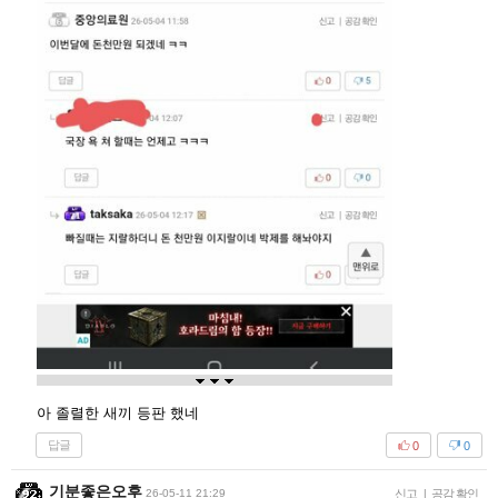
아 졸렬한 새끼 등판 했네
답글
0
0
기분좋은오후
26-05-11 21:29
신고
|
공감 확인