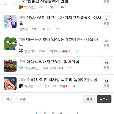
수사권 없앤 사람들에게 한말
댓글
왜구김당
Lv.73
조회 818
16:11
신입사원이 타고 온 차 가지고 머라하는 상사
기타
7
들
댓글
꿻뻵뗗
Lv.90
조회 2312
16:10
대구 돈키호테 입점. 돈키호테 본사 사실 아
계층
16
냐
댓글
명량거북
Lv.87
조회 1927
추천 1
16:10
점점 삭막해지고 있는 햄버거집
유머
13
댓글
게맛살튀김
Lv.44
조회 2314
16:07
ㅇㅎ) 나이키 역사상 최고의 품질이던 시절
계층
14
댓글
화무호
Lv.78
조회 3188
추천 1
16:06
최근
다음
검색
글쓰기
1
2
3
4
5