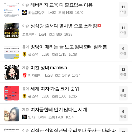
레버리지 교육 다 필요없는 이유
이슈
11
댓글
하늘값람쥐
Lv.82
조회 1480
16:40
성심당 줄서다 열사병 으로 쓰러짐
이슈
11
댓글
고도비만
Lv.91
조회 886
16:38
엉덩이 때리는 글 보고 썸녀한테 질러봄
유머
9
댓글
풀소유
Lv.86
조회 1715
16:38
미친 성녀.manhwa
계층
13
댓글
전자팔찌
Lv.93
조회 1449
16:37
세계 여자 가슴 크기 순위
유머
5
댓글
풀소유
Lv.86
조회 1806
16:35
여자들한테 인기 많다는 시계
계층
6
댓글
입사
Lv.94
조회 1769
16:34
김정관 산업장관님 우리보다 못사는 나라 따
이슈