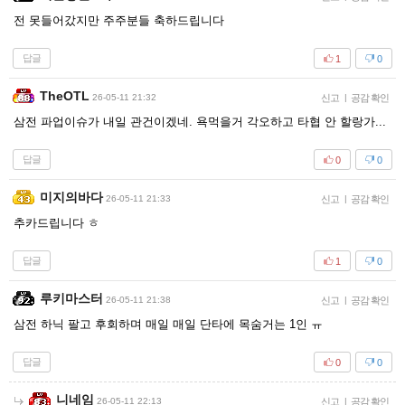
전 못들어갔지만 주주분들 축하드립니다
답글
1
0
TheOTL
26-05-11 21:32
신고
|
공감 확인
삼전 파업이슈가 내일 관건이겠네. 욕먹을거 각오하고 타협 안 할랑가...
답글
0
0
미지의바다
26-05-11 21:33
신고
|
공감 확인
추카드립니다 ㅎ
답글
1
0
루키마스터
26-05-11 21:38
신고
|
공감 확인
삼전 하닉 팔고 후회하며 매일 매일 단타에 목숨거는 1인 ㅠ
답글
0
0
니네임
26-05-11 22:13
신고
|
공감 확인