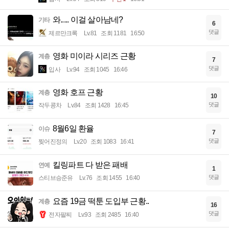
와..... 이걸 살아남네?
기타
6
댓글
제르만크록
Lv.81
조회 1181
16:50
영화 미이라 시리즈 근황
계층
7
댓글
입사
Lv.94
조회 1045
16:46
영화 호프 근황
계층
10
댓글
작두콩차
Lv.84
조회 1428
16:45
8월6일 환율
이슈
7
댓글
찢어진정의
Lv.20
조회 1083
16:41
킬링파트 다 받은 패배
연예
1
댓글
스티브승준유
Lv.76
조회 1455
16:40
요즘 19금 떡툰 도입부 근황..
계층
16
댓글
전자팔찌
Lv.93
조회 2485
16:40