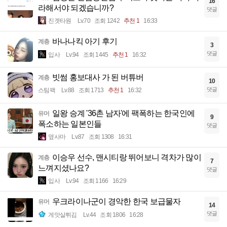
16
라해서야 되겠습니까?
댓글
진겟타원
Lv.70
조회 1242
추천 1
16:33
바나나킥 아기 후기
계층
3
댓글
입사
Lv.94
조회 1445
추천 1
16:32
빗썸 홍보대사 가 된 버튜버
계층
10
댓글
스팀팩
Lv.88
조회 1713
추천 1
16:32
일왕 승계 '36촌 남자'에 팩폭하는 한국인에
유머
9
폭소하는 일본인들
댓글
옆사마
Lv.87
조회 1308
16:31
이승우 선수, 맨시티랑 뛰어보니 격차가 많이
계층
7
느껴지셨나요?
댓글
입사
Lv.94
조회 1166
16:29
우크라이나군이 경악한 한국 보급물자
유머
14
댓글
게맛살튀김
Lv.44
조회 1806
16:28