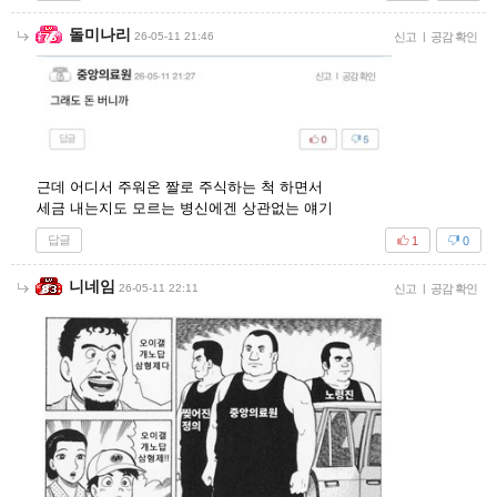
돌미나리
26-05-11 21:46
신고
|
공감 확인
근데 어디서 주워온 짤로 주식하는 척 하면서
세금 내는지도 모르는 병신에겐 상관없는 얘기
답글
1
0
니네임
26-05-11 22:11
신고
|
공감 확인