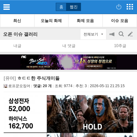
홈
웹진
최신
오늘의 화제
화제 모음
이슈 모음
오픈 이슈 갤러리
전체보기
공
검
글
지
색
내글
내 댓글
10추글
on/off
쓰
기
[유머]
ㅎㄷㄷ한 주식개미들
로프꾼오징어
댓글: 20 개
조회:
9774
추천:
3
2026-05-11 21:25:15