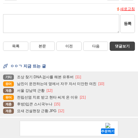
새로고침
등록
목록
본문
이전
다음
댓글보기
ㅇㅇㄱ 지금 뜨는 글
조상 찾기 DNA 검사를 해본 유튜버
[11]
기타
남친이 운전하는데 옆에서 자꾸 자서 미안한 여친
[10]
유머
서울 강남역 근황
[12]
계층
전립선염 치료 받고 현타 씨게 온 이유
[21]
유머
후방)입큰 스시국누나
[15]
계층
요새 건설현장 근황.JPG
[12]
계층