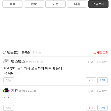
목록
본문
이전
다음
댓글쓰기
댓글
(20)
등록순
|
최신순
새로고침
텀스텀스
26-05-11 21:26
신고
|
공감 확인
104 부터 들어가서 오늘까지 매수 했는데
딱 나내 ㅋㅋ
답글
0
0
치킨
26-05-11 21:26
신고
|
공감 확인
ㄷ ㄷ ㄷ.
답글
0
0