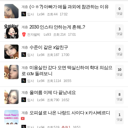
(ㅇㅎ?) 아빠가 애들 과외에 참관하는 이유
계층
0
댓글
입사
Lv.94
조회 44
17:02
2030 인스타 안하는게 흔해..?
계층
3
댓글
전자팔찌
Lv.93
조회 214
17:01
수준이 같은 x알친구
계층
0
댓글
입사
Lv.94
조회 187
17:00
미용실만 갔다 오면 떡실신하여 학대 의심으
계층
10
로 cctv 돌려보니
댓글
입사
Lv.94
조회 1114
16:55
올여름 이제 다 끝났네요
계층
8
댓글
입사
Lv.94
조회 790
16:52
오피셜로 나온 나랑드 사이다 x 카사베르디
계층
1
댓글
입사
Lv.94
조회 519
추천 1
16:51