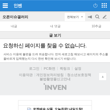
인벤
오픈이슈갤러리
전체보기
공
검
글
지
색
내글
내 댓글
10추글
on/off
쓰
글 보기
기
요청하신 페이지를 찾을 수 없습니다.
서비스 이용에 불편을 드려 죄송합니다. 먼저 새로고침 해보시고 페이지의 주소를
올바르게 입력했는지 다시 한번 확인해 보시기 바랍니다.
로그인
PC화면
퀵링크
설정
청소년보호정책
이용약관
개인정보처리방침
▲
불법촬영물신고안내
(주)
인
벤