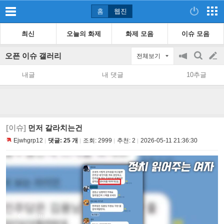
홈
웹진
최신
오늘의 화제
화제 모음
이슈 모음
오픈 이슈 갤러리
전체보기
공
검
글
지
색
내글
내 댓글
10추글
on/off
쓰
기
[이슈]
먼저 갈라치는건
Ejwhgrp12
댓글: 25 개
조회:
2999
추천:
2
2026-05-11 21:36:30