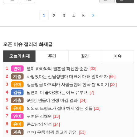
1
2
3
4
5
오픈 이슈 갤러리 화제글
오늘의 화제
주간
월간
이슈
1
연예
[33]
별이 하하와의 결혼을 확신한 순간.
2
계층
[65]
사망했다는 신남성연대 대표에 대해 알아보자
3
유머
[32]
싱글벙글 아프리카 사람들한테 한국 쌀 먹이기
4
감동
[7]
남편이 더 좋아졌다는 어느 유부녀.
5
계층
[24]
6년간 편돌이 인생 마감 결과.
6
유머
[22]
의외로 트럼프가 절대 하지 않는 것들
7
연예
[13]
귀여운 김채원
8
유머
[14]
존잘남의 인성
9
계층
[53]
ㅇㅎ) 우중 캠핑 최고의 장점.