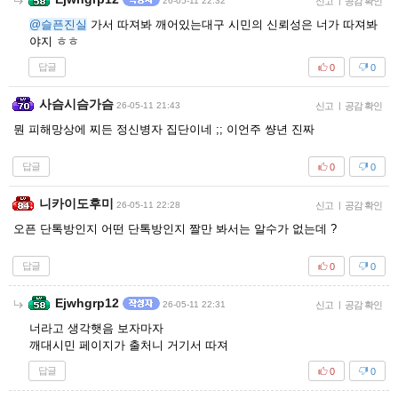
26-05-11 22:32
신고
|
공감 확인
@슬픈진실
가서 따져봐 깨어있는대구 시민의 신뢰성은 너가 따져봐
야지 ㅎㅎ
답글
0
0
사슴시슴가슴
26-05-11 21:43
신고
|
공감 확인
뭔 피해망상에 찌든 정신병자 집단이네 ;; 이언주 썅년 진짜
답글
0
0
니카이도후미
26-05-11 22:28
신고
|
공감 확인
오픈 단톡방인지 어떤 단톡방인지 짤만 봐서는 알수가 없는데 ?
답글
0
0
Ejwhgrp12
26-05-11 22:31
신고
|
공감 확인
너라고 생각햇음 보자마자
깨대시민 페이지가 출처니 거기서 따져
답글
0
0