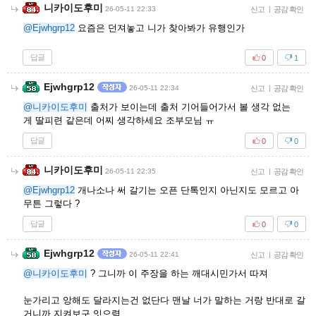
니카이도후미
26-05-11 22:33
신고
|
공감 확인
@Ejwhgrp12
요즘은 던져놓고 니가 찾아봐가 유행인가
답글
0
1
Ejwhgrp12
26-05-11 22:34
신고
|
공감 확인
@니카이도후미
출처가 보이는데 출처 기어들어가서 볼 생각 없는
게 딸피련 같은데 어찌 생각하세요 조부모님 ㅠ
답글
0
0
니카이도후미
26-05-11 22:35
신고
|
공감 확인
@Ejwhgrp12
개나소나 써 갈기는 오픈 단톡인지 아닌지도 모르고 아
무튼 그렇다 ?
답글
0
0
Ejwhgrp12
26-05-11 22:41
신고
|
공감 확인
@니카이도후미
? 그니까 이 주장을 하는 깨대시민가서 따져
눈가리고 앙해도 달라지는건 없단다 맨날 너가 말하는 거랑 반대로 갈
거니까 지켜보구 잇으렴