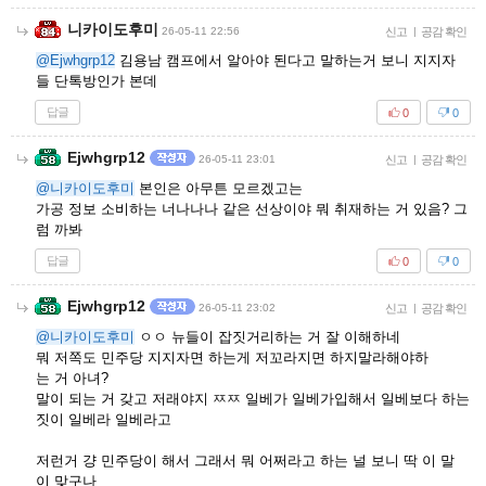
니카이도후미
26-05-11 22:56
신고
|
공감 확인
@Ejwhgrp12
김용남 캠프에서 알아야 된다고 말하는거 보니 지지자
들 단톡방인가 본데
답글
0
0
Ejwhgrp12
26-05-11 23:01
신고
|
공감 확인
@니카이도후미
본인은 아무튼 모르겠고는
가공 정보 소비하는 너나나나 같은 선상이야 뭐 취재하는 거 있음? 그
럼 까봐
답글
0
0
Ejwhgrp12
26-05-11 23:02
신고
|
공감 확인
@니카이도후미
ㅇㅇ 뉴들이 잡짓거리하는 거 잘 이해하네
뭐 저쪽도 민주당 지지자면 하는게 저꼬라지면 하지말라해야하
는 거 아녀?
말이 되는 거 갖고 저래야지 ㅉㅉ 일베가 일베가입해서 일베보다 하는
짓이 일베라 일베라고
저런거 걍 민주당이 해서 그래서 뭐 어쩌라고 하는 널 보니 딱 이 말
이 맞구나