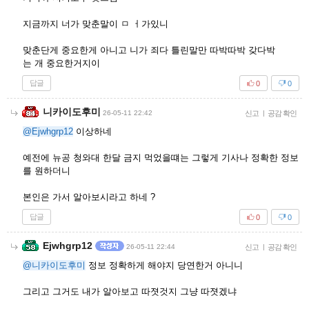
지금까지 너가 맞춘말이 ㅁ ㅓ가있니
맞춘단게 중요한게 아니고 니가 죄다 틀린말만 따박따박 갖다박
는 개 중요한거지이
답글
0
0
니카이도후미
26-05-11 22:42
신고
|
공감 확인
@Ejwhgrp12
이상하네
예전에 뉴공 청와대 한달 금지 먹었을떄는 그렇게 기사나 정확한 정보
를 원하더니
본인은 가서 알아보시라고 하네 ?
답글
0
0
Ejwhgrp12
26-05-11 22:44
신고
|
공감 확인
@니카이도후미
정보 정확하게 해야지 당연한거 아니니
그리고 그거도 내가 알아보고 따졋것지 그냥 따졋겠냐