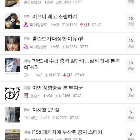
댓글
빈센트멧젠
Lv.60
조회 1653
07:57
이브이 레고 조립하기
유머
10
댓글
파아랑망토
Lv.68
조회 1746
추천 1
07:57
홀란드가 대성한 이유.gif
유머
10
댓글
파아랑망토
Lv.68
조회 2254
07:53
"반도체 수급 충격 일단락…실적 장세 본격
이슈
10
화"-KB
댓글
균터
Lv.42
조회 1890
추천 1
07:49
이번 풍향중을 본 부여군
계층
3
댓글
강슬기
Lv.94
조회 2166
07:48
지하철 1인실
유머
5
댓글
고도비만
Lv.91
조회 2020
07:48
PS5 패키지에 부착된 공지 스티커
이슈
0
댓글