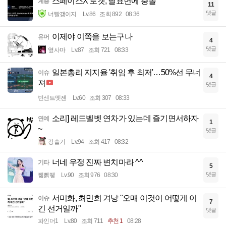
스페이스X 로켓, 달표면에 충돌
계층
11
댓글
너빨갱이지
Lv.86
조회 892
08:36
이제야 이쪽을 보는구나
유머
4
댓글
옆사마
Lv.87
조회 721
08:33
일본총리 지지율 '취임 후 최저'…50%선 무너
이슈
4
져
댓글
빈센트멧젠
Lv.60
조회 307
08:33
소리] 레드벨벳 연차가 있는데 즐기면서하자
연예
1
~
댓글
강슬기
Lv.94
조회 417
08:32
너네 우정 진짜 변치마라 ^^
기타
5
댓글
꿻뻵뗗
Lv.90
조회 976
08:30
서미화, 최민희 겨냥 "오매 이것이 어떻게 이
이슈
7
긴 선거일까"
댓글
파인더1
Lv.80
조회 711
추천 1
08:28