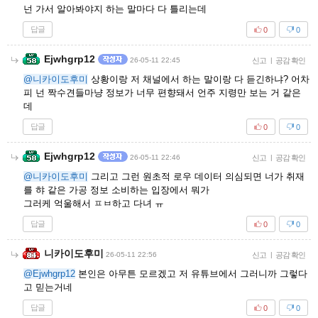
넌 가서 알아봐야지 하는 말마다 다 틀리는데
답글
0
0
Ejwhgrp12
26-05-11 22:45
신고
|
공감 확인
@니카이도후미
상황이랑 저 채널에서 하는 말이랑 다 듣긴하냐? 어차
피 넌 짝수견들마냥 정보가 너무 편향돼서 언주 지령만 보는 거 같은
데
답글
0
0
Ejwhgrp12
26-05-11 22:46
신고
|
공감 확인
@니카이도후미
그리고 그런 원초적 로우 데이터 의심되면 너가 취재
를 햐 같은 가공 정보 소비하는 입장에서 뭐가
그러케 억울해서 ㅍㅂ하고 다녀 ㅠ
답글
0
0
니카이도후미
26-05-11 22:56
신고
|
공감 확인
@Ejwhgrp12
본인은 아무튼 모르겠고 저 유튜브에서 그러니까 그렇다
고 믿는거네
답글
0
0