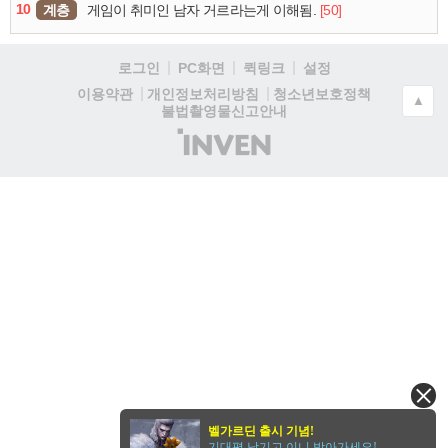
10
계층
[50]
게임이 취미인 남자 거르라는게 이해됨.
로그인
PC화면
퀵링크
설정
청소년보호정책
이용약관
개인정보처리방침
▲
불법촬영물신고안내
(주)
인
벤
벨가르딘 출시 기념!
기대평 남기고 이니 받아가세요!