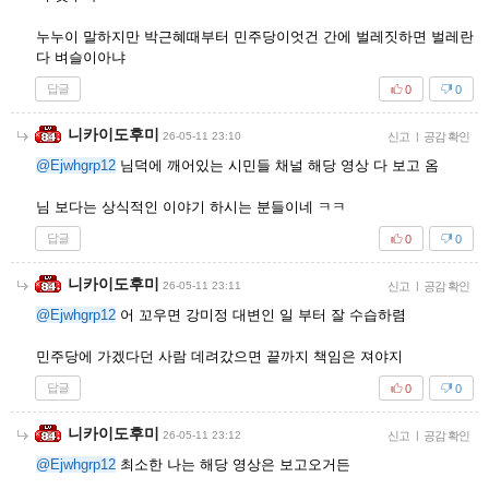
누누이 말하지만 박근혜때부터 민주당이엇건 간에 벌레짓하면 벌레란
다 벼슬이아냐
답글
0
0
니카이도후미
26-05-11 23:10
신고
|
공감 확인
@Ejwhgrp12
님덕에 깨어있는 시민들 채널 해당 영상 다 보고 옴
님 보다는 상식적인 이야기 하시는 분들이네 ㅋㅋ
답글
0
0
니카이도후미
26-05-11 23:11
신고
|
공감 확인
@Ejwhgrp12
어 꼬우면 강미정 대변인 일 부터 잘 수습하렴
민주당에 가겠다던 사람 데려갔으면 끝까지 책임은 져야지
답글
0
0
니카이도후미
26-05-11 23:12
신고
|
공감 확인
@Ejwhgrp12
최소한 나는 해당 영상은 보고오거든