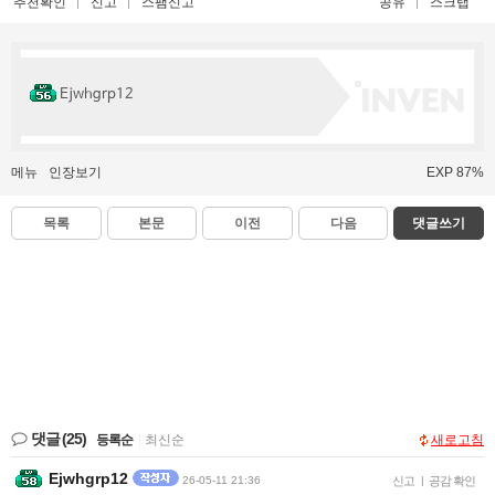
추천확인
신고
스팸신고
공유
스크랩
Ejwhgrp12
메뉴
인장보기
EXP 87%
목록
본문
이전
다음
댓글쓰기
댓글
(25)
등록순
|
최신순
새로고침
Ejwhgrp12
26-05-11 21:36
신고
|
공감 확인