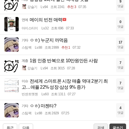
9
댓글
강슬기
Lv.94
조회 2241
추천 3
07:35
메이의 빈전 매력
연예
0
댓글
아이스티이
Lv.32
조회 696
07:33
ㅇㅎ) 누군지 까먹음
기타
17
댓글
스팀팩
Lv.88
조회 2899
추천 1
07:32
1원 인증 반복으로 10만원만든 사람
계층
7
댓글
강슬기
Lv.94
조회 3015
07:28
전세계 스마트폰 시장 매출 역대 2분기 최
이슈
7
고…애플 22% 성장·삼성 9% 증가
댓글
빈센트멧젠
Lv.60
조회 1311
07:27
ㅇㅎ) 마젠타?
기타
4
댓글
스팀팩
Lv.88
조회 2829
07:25
최근
다음
검색
글쓰기