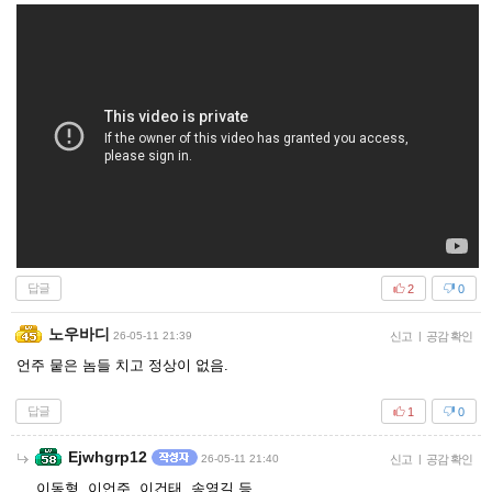
답글
2
0
노우바디
26-05-11 21:39
신고
|
공감 확인
언주 뭍은 놈들 치고 정상이 없음.
답글
1
0
Ejwhgrp12
26-05-11 21:40
신고
|
공감 확인
이동형, 이언주, 이건태, 송영길 등