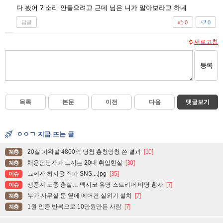
다 봤어 ? 소리 안들으려고 근데 님은 니가 알아보라고 하네
답글
0
0
새로고침
등록
목록
본문
이전
다음
댓글보기
ㅇㅇㄱ 지금 뜨는 글
20살 파워볼 4800억 당첨 흥청망청 쓴 결과
[10]
계층
채용담당자가 느끼는 20대 취업현실
[30]
계층
그제자 허지웅 작가 SNS....jpg
[35]
이슈
생중계 도중 총살… 멕시코 유명 스트리머 비명 횡사
[7]
이슈
누가 사무실 문 옆에 에어컨 실외기 설치
[7]
계층
1원 인증 반복으로 10만원만든 사람
[7]
계층