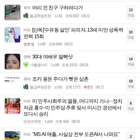
머리 낀 친구 구하려다가
유머
13
댓글
월급루팡전문
Lv.91
조회 882
08:21
[단독]'수유동 살인' 피의자, 13세 미만 성폭력
이슈
10
전력 15회
댓글
꿻뻵뗗
Lv.90
조회 884
08:21
30대 여배우 얼빡샷
연예
14
댓글
너빨갱이지
Lv.86
조회 1653
08:18
조카 용돈 주다가 뺏은 삼촌
유머
19
댓글
월급루팡전문
Lv.91
조회 1571
추천 1
08:17
미 민주사회주의 열풍, 어디까지 가나···정치
이슈
8
자금 홍수·미 민주당 주류 맞서 미시간 경선에서
댓글
또다시 승리
빈센트멧젠
Lv.60
조회 928
08:03
"MS AI 매출, 사실상 전부 오픈AI서 나와요"
이슈
2