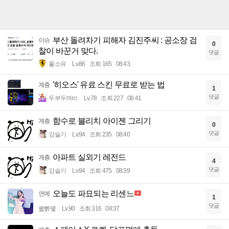
부산 돌려차기 피해자 김진주씨 : 공소장 검
이슈
0
찰이 바꾼거 맞다.
댓글
풀소유
Lv.86
조회 165
08:43
'히오스' 유료 스킨 무료로 받는 법
계층
1
댓글
두부두꺼비
Lv.78
조회 227
08:41
함수로 블리치 아이젠 그리기
계층
0
댓글
강슬기
Lv.94
조회 235
08:40
아파트 실외기 레전드
계층
4
댓글
강슬기
Lv.94
조회 475
08:39
오늘도 파묘되는 리센느
연예
1
댓글
꿻뻵뗗
Lv.90
조회 316
08:37