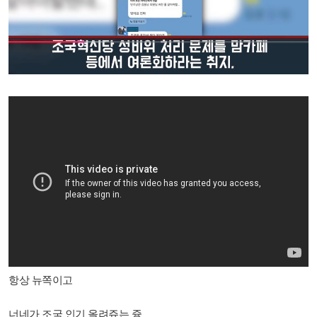
항상 뉴쪽이고
너네가 조국 인기 올려쥬는 즁