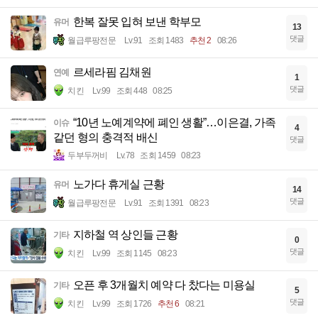
한복 잘못 입혀 보낸 학부모
유머
13
댓글
월급루팡전문
Lv.91
조회 1483
추천 2
08:26
르세라핌 김채원
연예
1
댓글
치킨
Lv.99
조회 448
08:25
“10년 노예계약에 폐인 생활”…이은결, 가족
이슈
4
같던 형의 충격적 배신
댓글
두부두꺼비
Lv.78
조회 1459
08:23
노가다 휴게실 근황
유머
14
댓글
월급루팡전문
Lv.91
조회 1391
08:23
지하철 역 상인들 근황
기타
0
댓글
치킨
Lv.99
조회 1145
08:23
오픈 후 3개월치 예약 다 찼다는 미용실
기타
5
댓글
치킨
Lv.99
조회 1726
추천 6
08:21