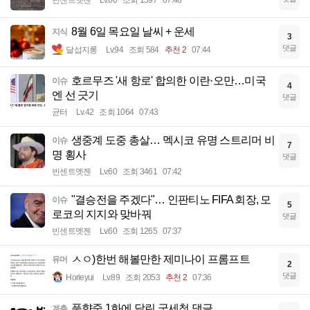
빈센트멧젠
Lv.60
조회 1597
07:48
8월 6일 목요일 날씨 + 운세
지식
3
댓글
달섭지롱
Lv.94
조회 584
추천 2
07:44
호르무즈 '새 항로' 합의한 이란·오만…미국
이슈
4
엔 선 긋기
댓글
균터
Lv.42
조회 1064
07:43
생중계 도중 총살… 멕시코 유명 스트리머 비
이슈
7
명 횡사
댓글
빈센트멧젠
Lv.60
조회 3461
07:42
"결승전을 주겠다"… 인판티노 FIFA 회장, 모
이슈
5
로코의 지지와 맞바꿔
댓글
빈센트멧젠
Lv.60
조회 1265
07:37
ㅅㅇ)한번 해볼만한 제미나이 프롬프트
유머
2
댓글
Horieyui
Lv.89
조회 2053
추천 2
07:36
풍향중 1화에 달린 국세청 댓글
계층