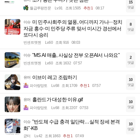
15
댓글
월급루팡전문
Lv.91
조회 1505
추천 1
08:17
미 민주사회주의 열풍, 어디까지 가나···정치
이슈
8
자금 홍수·미 민주당 주류 맞서 미시간 경선에서
댓글
또다시 승리
빈센트멧젠
Lv.60
조회 916
08:03
"MS AI 매출, 사실상 전부 오픈AI서 나와요"
이슈
2
댓글
빈센트멧젠
Lv.60
조회 1632
07:57
이브이 레고 조립하기
유머
10
댓글
파아랑망토
Lv.68
조회 1709
추천 1
07:57
홀란드가 대성한 이유.gif
유머
10
댓글
파아랑망토
Lv.68
조회 2207
07:53
"반도체 수급 충격 일단락…실적 장세 본격
이슈
10
화"-KB
댓글
균터
Lv.42
조회 1863
추천 1
07:49