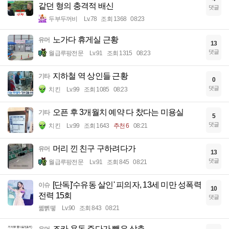
같던 형의 충격적 배신
댓글
두부두꺼비
Lv.78
조회 1368
08:23
노가다 휴게실 근황
유머
13
댓글
월급루팡전문
Lv.91
조회 1315
08:23
지하철 역 상인들 근황
기타
0
댓글
치킨
Lv.99
조회 1085
08:23
오픈 후 3개월치 예약 다 찼다는 미용실
기타
5
댓글
치킨
Lv.99
조회 1643
추천 6
08:21
머리 낀 친구 구하려다가
유머
13
댓글
월급루팡전문
Lv.91
조회 845
08:21
[단독]'수유동 살인' 피의자, 13세 미만 성폭력
이슈
10
전력 15회
댓글
꿻뻵뗗
Lv.90
조회 843
08:21
조카 용돈 주다가 뺏은 삼촌
유머