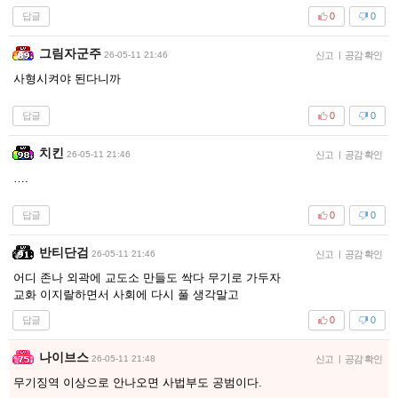
답글
0
0
그림자군주
26-05-11 21:46
신고
|
공감 확인
사형시켜야 된다니까
답글
0
0
치킨
26-05-11 21:46
신고
|
공감 확인
….
답글
0
0
반티단검
26-05-11 21:46
신고
|
공감 확인
어디 존나 외곽에 교도소 만들도 싹다 무기로 가두자
교화 이지랄하면서 사회에 다시 풀 생각말고
답글
0
0
나이브스
26-05-11 21:48
신고
|
공감 확인
무기징역 이상으로 안나오면 사법부도 공범이다.