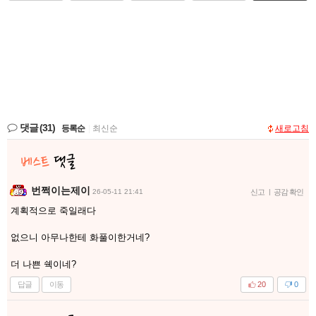
댓글
(31)
등록순
|
최신순
새로고침
번쩍이는제이
26-05-11 21:41
신고
|
공감 확인
계획적으로 죽일래다
없으니 아무나한테 화풀이한거네?
더 나쁜 쉑이네?
답글
이동
20
0