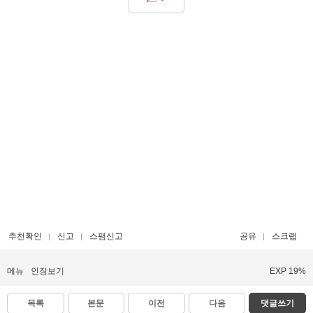
추천확인
신고
스팸신고
공유
스크랩
메뉴
인장보기
EXP 19%
목록
본문
이전
다음
댓글쓰기