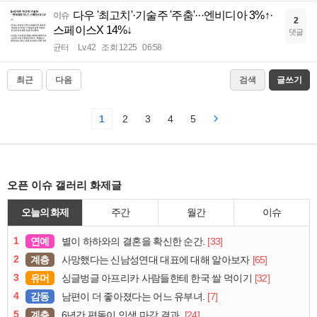
다우 '최고치'·기술주 '주춤'···엔비디아 3%↑·
이슈
2
스페이스X 14%↓
댓글
균터
Lv.42
조회 1225
06:58
최근
다음
검색
글쓰기
1
2
3
4
5
오픈 이슈 갤러리 화제글
오늘의 화제
주간
월간
이슈
1
연예
[33]
별이 하하와의 결혼을 확신한 순간.
2
계층
[65]
사망했다는 신남성연대 대표에 대해 알아보자
3
유머
[32]
싱글벙글 아프리카 사람들한테 한국 쌀 먹이기
4
감동
[7]
남편이 더 좋아졌다는 어느 유부녀.
5
계층
[24]
6년간 편돌이 인생 마감 결과.