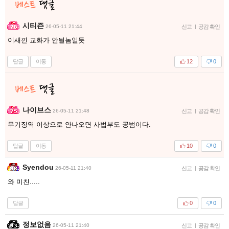
시티즌
26-05-11 21:44
신고
|
공감 확인
이새낀 교화가 안될놈일듯
답글
이동
12
0
나이브스
26-05-11 21:48
신고
|
공감 확인
무기징역 이상으로 안나오면 사법부도 공범이다.
답글
이동
10
0
Syendou
26-05-11 21:40
신고
|
공감 확인
와 미친.....
답글
0
0
정보없음
26-05-11 21:40
신고
|
공감 확인