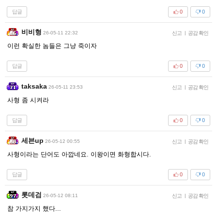
답글
0
0
비비형
26-05-11 22:32
신고
|
공감 확인
이런 확실한 놈들은 그냥 죽이자
답글
0
0
taksaka
26-05-11 23:53
신고
|
공감 확인
사형 좀 시켜라
답글
0
0
세븐up
26-05-12 00:55
신고
|
공감 확인
사형이라는 단어도 아깝네요. 이왕이면 화형합시다.
답글
0
0
롯데검
26-05-12 08:11
신고
|
공감 확인
참 가지가지 했다...