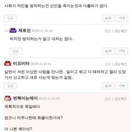
사회가 악인을 방치하는건 선인을 죽이는것과 다를바가 없다
답글
0
0
제로선
26-05-11 21:43
신고
|
공감 확인
하지만 방치하는거 말고 대처는 없다..
답글
0
0
비요비타
26-05-11 21:41
신고
|
공감 확인
살면서 저런 이상한 사람을 만나면.. 일이고 뭐고 다 때려치고 멀리 도망
가서 신고하고 새로 사는게 맞는거 같음..
답글
0
0
번쩍이는제이
26-05-11 21:41
신고
|
공감 확인
계획적으로 죽일래다
없으니 아무나한테 화풀이한거네?
더 나쁜 쉑이네?