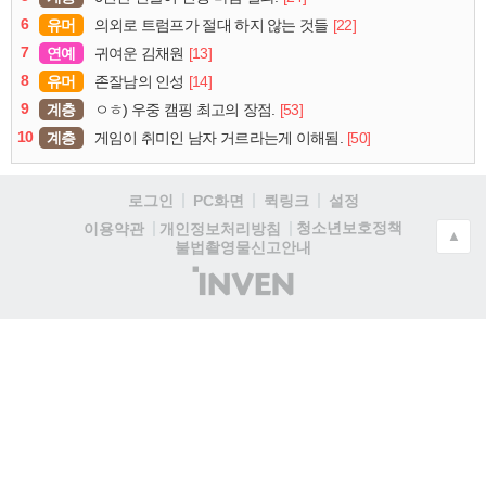
6
유머
[22]
의외로 트럼프가 절대 하지 않는 것들
7
연예
[13]
귀여운 김채원
8
유머
[14]
존잘남의 인성
9
계층
[53]
ㅇㅎ) 우중 캠핑 최고의 장점.
10
계층
[50]
게임이 취미인 남자 거르라는게 이해됨.
로그인
PC화면
퀵링크
설정
청소년보호정책
이용약관
개인정보처리방침
▲
불법촬영물신고안내
(주)
인
벤