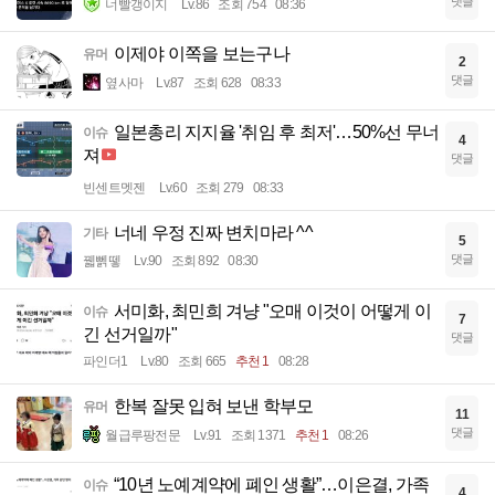
댓글
너빨갱이지
Lv.86
조회 754
08:36
이제야 이쪽을 보는구나
유머
2
댓글
옆사마
Lv.87
조회 628
08:33
일본총리 지지율 '취임 후 최저'…50%선 무너
이슈
4
져
댓글
빈센트멧젠
Lv.60
조회 279
08:33
너네 우정 진짜 변치마라 ^^
기타
5
댓글
꿻뻵뗗
Lv.90
조회 892
08:30
서미화, 최민희 겨냥 "오매 이것이 어떻게 이
이슈
7
긴 선거일까"
댓글
파인더1
Lv.80
조회 665
추천 1
08:28
한복 잘못 입혀 보낸 학부모
유머
11
댓글
월급루팡전문
Lv.91
조회 1371
추천 1
08:26
“10년 노예계약에 폐인 생활”…이은결, 가족
이슈
4