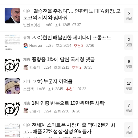
"결승전을 주겠다"… 인판티노 FIFA 회장, 모
이슈
5
로코의 지지와 맞바꿔
댓글
빈센트멧젠
Lv.60
조회 1245
07:37
ㅅㅇ)한번 해볼만한 제미나이 프롬프트
유머
2
댓글
Horieyui
Lv.89
조회 2014
추천 2
07:36
풍향중 1화에 달린 국세청 댓글
계층
9
댓글
강슬기
Lv.94
조회 2211
추천 2
07:35
ㅇㅎ) 누군지 까먹음
기타
17
댓글
스팀팩
Lv.88
조회 2845
추천 1
07:32
1원 인증 반복으로 10만원만든 사람
계층
7
댓글
강슬기
Lv.94
조회 2950
07:28
전세계 스마트폰 시장 매출 역대 2분기 최
이슈
7
고…애플 22% 성장·삼성 9% 증가
댓글