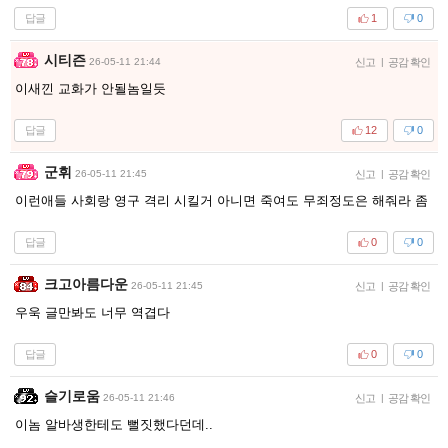
답글
1
0
시티즌
26-05-11 21:44
신고
|
공감 확인
이새낀 교화가 안될놈일듯
답글
12
0
군휘
26-05-11 21:45
신고
|
공감 확인
이런애들 사회랑 영구 격리 시킬거 아니면 죽여도 무죄정도은 해줘라 좀
답글
0
0
크고아름다운
26-05-11 21:45
신고
|
공감 확인
우욱 글만봐도 너무 역겹다
답글
0
0
슬기로움
26-05-11 21:46
신고
|
공감 확인
이놈 알바생한테도 뻘짓했다던데..