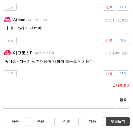
답글
0
0
Aimar
26-05-12 08:35
신고
|
공감 확인
에라이 쓰레기 색히야
답글
0
0
마크로스F
26-05-12 09:47
신고
|
공감 확인
죽이죠? 저런거 씨뿌려봐야 사회에 도움도 안되는대
답글
0
0
새로고침
등록
목록
본문
이전
다음
댓글보기