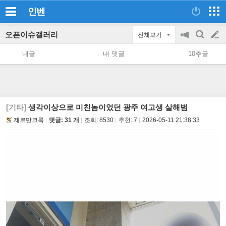
인벤
오픈이슈갤러리
전체보기
공
검
글
지
색
내글
내 댓글
10추글
on/off
쓰
기
[기타]
생각이상으로 미친놈이었던 광주 여고생 살해범
제르만크록
댓글: 31 개
조회:
8530
추천:
7
2026-05-11 21:38:33