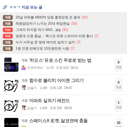
ㅇㅇㄱ 지금 뜨는 글
20살 파워볼 4800억 당첨 흥청망청 쓴 결과
[10]
계층
채용담당자가 느끼는 20대 취업현실
[30]
계층
그제자 허지웅 작가 SNS....jpg
[35]
이슈
생중계 도중 총살… 멕시코 유명 스트리머 비명 횡사
[7]
이슈
누가 사무실 문 옆에 에어컨 실외기 설치
[7]
계층
1원 인증 반복으로 10만원만든 사람
[7]
계층
'히오스' 유료 스킨 무료로 받는 법
계층
0
댓글
두부두꺼비
Lv.78
조회 100
08:41
함수로 블리치 아이젠 그리기
계층
0
댓글
강슬기
Lv.94
조회 128
08:40
아파트 실외기 레전드
계층
1
댓글
강슬기
Lv.94
조회 326
08:39
스페이스X 로켓, 달표면에 충돌
계층
10