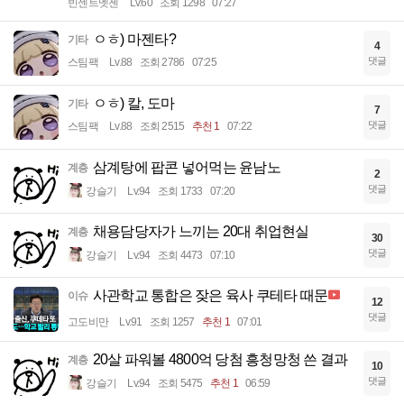
빈센트멧젠
Lv.60
조회 1298
07:27
ㅇㅎ) 마젠타?
기타
4
댓글
스팀팩
Lv.88
조회 2786
07:25
ㅇㅎ) 칼, 도마
기타
7
댓글
스팀팩
Lv.88
조회 2515
추천 1
07:22
삼계탕에 팝콘 넣어먹는 윤남노
계층
2
댓글
강슬기
Lv.94
조회 1733
07:20
채용담당자가 느끼는 20대 취업현실
계층
30
댓글
강슬기
Lv.94
조회 4473
07:10
사관학교 통합은 잦은 육사 쿠테타 때문
이슈
12
댓글
고도비만
Lv.91
조회 1257
추천 1
07:01
20살 파워볼 4800억 당첨 흥청망청 쓴 결과
계층
10
댓글
강슬기
Lv.94
조회 5475
추천 1
06:59