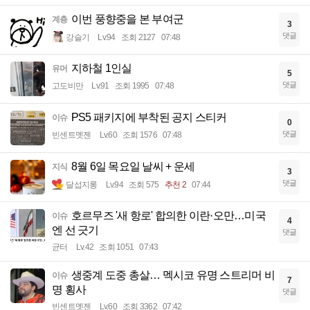
이번 풍향중을 본 부여군
계층
3
댓글
강슬기
Lv.94
조회 2127
07:48
지하철 1인실
유머
5
댓글
고도비만
Lv.91
조회 1995
07:48
PS5 패키지에 부착된 공지 스티커
이슈
0
댓글
빈센트멧젠
Lv.60
조회 1576
07:48
8월 6일 목요일 날씨 + 운세
지식
3
댓글
달섭지롱
Lv.94
조회 575
추천 2
07:44
호르무즈 '새 항로' 합의한 이란·오만…미국
이슈
4
엔 선 긋기
댓글
균터
Lv.42
조회 1051
07:43
생중계 도중 총살… 멕시코 유명 스트리머 비
이슈
7
명 횡사
댓글
빈센트멧젠
Lv.60
조회 3362
07:42