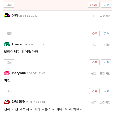
답글
20
0
신라
26-05-11 21:41
신고
|
공감 확인
;;;;;;;;
답글
0
0
Thecrom
26-05-11 21:42
신고
|
공감 확인
또라이쎄끼네 메달아라
답글
0
0
Maryoku
26-05-11 21:43
신고
|
공감 확인
미친
답글
0
0
양념통닭
26-05-11 21:43
신고
|
공감 확인
진짜 미친 새끼네 싸패가 다른게 싸패냐? 이게 싸패지