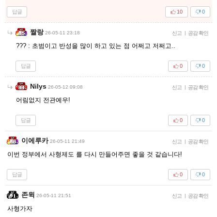
답글
10
0
짤랑
26-05-11 23:18
신고
|
공감 확인
??? : 초범이고 반성을 많이 하고 있는 점 어쩌고 저쩌고..
답글
0
0
Nilys
26-05-12 09:08
신고
|
공감 확인
어림없지 전관예우!
답글
0
0
이에루카
26-05-11 21:49
신고
|
공감 확인
이번 정부에서 사형제도 를 다시 만들어주면 좋을 것 같습니다!
답글
0
0
존윅
26-05-11 21:51
신고
|
공감 확인
사형가자