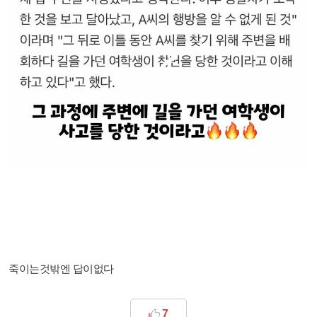
죽이는것밖엔 답이없다
7