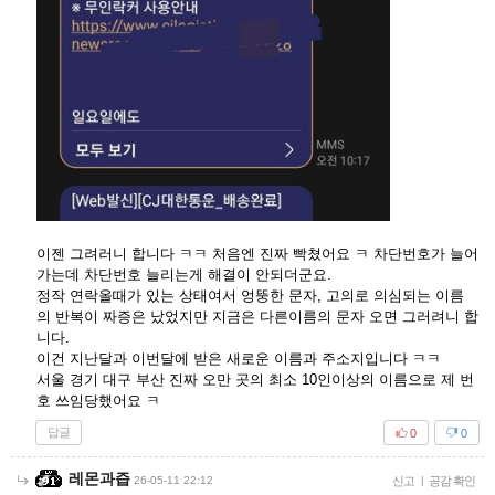
이젠 그려러니 합니다 ㅋㅋ 처음엔 진짜 빡쳤어요 ㅋ 차단번호가 늘어
가는데 차단번호 늘리는게 해결이 안되더군요.
정작 연락올때가 있는 상태여서 엉뚱한 문자, 고의로 의심되는 이름
의 반복이 짜증은 났었지만 지금은 다른이름의 문자 오면 그러려니 합
니다.
이건 지난달과 이번달에 받은 새로운 이름과 주소지입니다 ㅋㅋ
서울 경기 대구 부산 진짜 오만 곳의 최소 10인이상의 이름으로 제 번
호 쓰임당했어요 ㅋ
답글
0
0
레몬과즙
26-05-11 22:12
신고
|
공감 확인