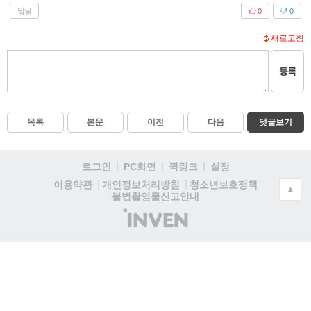
답글
0
0
새로고침
등록
목록
본문
이전
다음
댓글보기
로그인
PC화면
퀵링크
설정
청소년보호정책
이용약관
개인정보처리방침
▲
불법촬영물신고안내
(주)
인
벤