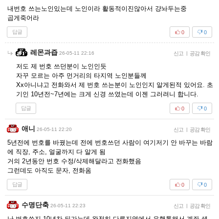
내번호 쓰는노인있는데 노인이라 활동적이진않아서 걍놔두는중
곱게죽어라
답글
0
0
레몬과즙
26-05-11 22:16
신고
|
공감 확인
저도 제 번호 쓰던분이 노인인듯
자꾸 모르는 아주 먼거리의 타지역 노인분들께
Xx아니냐고 전화와서 제 번호 쓰는분이 노인인지 알게된적 있어요. 초
기인 10년전~7년에는 크게 신경 쓰였는데 이젠 그러려니 합니다.
답글
0
0
애니
26-05-11 22:20
신고
|
공감 확인
5년전에 번호를 바꿨는데 전에 번호쓰던 사람이 여기저기 안 바꾸는 바람
에 직장, 주소, 얼굴까지 다 알게 됨
거의 2년동안 번호 수정/삭제해달라고 전화했음
그런데도 아직도 문자, 전화옴
답글
0
0
수명단축
26-05-11 22:23
신고
|
공감 확인
난 번호쓴지 10년차 되가는데 완전히 다른지역에서 은행통해서 계좌 생