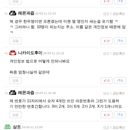
답글
0
0
레몬과즙
26-05-11 22:23
신고
|
공감 확인
제 경우 한두명이면 모른겠는데 이젠 몇 명인지 세는걸 포기함 ㅋ
ㅋ 그러려니 함. 10명이 되는지는 주소, 이름 같은 개인정보 때문에 암
ㅋ
답글
0
0
니카이도후미
26-05-11 22:23
신고
|
공감 확인
개인정보 법으로 어떻게 안되나봐요
짜증 엄청나실꺼 같은데
답글
0
0
레몬과즙
26-05-11 22:40
신고
|
공감 확인
제 번호가 11자리에서 숫자 4개만 쓰인 쉬운번호라 그런가 도용하
기 만만한 번호긴합니다. 0이 2개. 1이 6개. 2가 2개. X가 1개니까요.
답글
0
0
삼조
26-05-11 22:06
신고
|
공감 확인