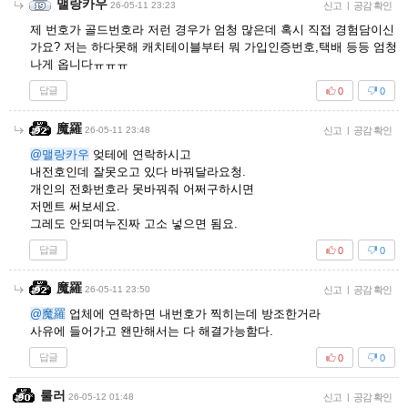
맬랑카우
26-05-11 23:23
신고
|
공감 확인
제 번호가 골드번호라 저런 경우가 엄청 많은데 혹시 직접 경험담이신
가요? 저는 하다못해 캐치테이블부터 뭐 가입인증번호,택배 등등 엄청
나게 옵니다ㅠㅠㅠ
답글
0
0
魔羅
26-05-11 23:48
신고
|
공감 확인
@맬랑카우
엊테에 연락하시고
내전호인데 잘못오고 있다 바꿔달라요청.
개인의 전화번호라 못바꿔줘 어쩌구하시면
저멘트 써보세요.
그레도 안되며누진짜 고소 넣으면 됨요.
답글
0
0
魔羅
26-05-11 23:50
신고
|
공감 확인
@魔羅
업체에 연락하면 내번호가 찍히는데 방조한거라
사유에 들어가고 왠만해서는 다 해결가능함다.
답글
0
0
룰러
26-05-12 01:48
신고
|
공감 확인