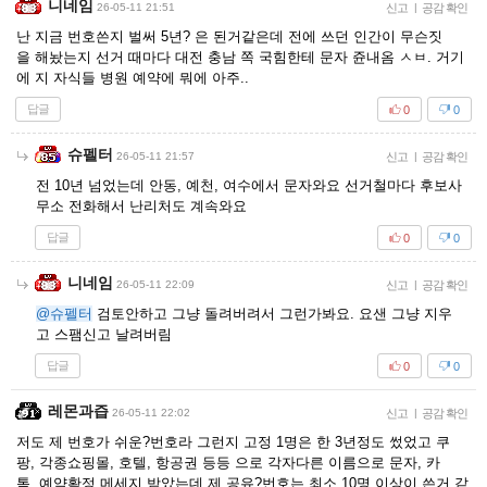
니네임
26-05-11 21:51
신고
|
공감 확인
난 지금 번호쓴지 벌써 5년? 은 된거같은데 전에 쓰던 인간이 무슨짓
을 해놨는지 선거 때마다 대전 충남 쪽 국힘한테 문자 쥰내옴 ㅅㅂ. 거기
에 지 자식들 병원 예약에 뭐에 아주..
답글
0
0
슈펠터
26-05-11 21:57
신고
|
공감 확인
전 10년 넘었는데 안동, 예천, 여수에서 문자와요 선거철마다 후보사
무소 전화해서 난리처도 계속와요
답글
0
0
니네임
26-05-11 22:09
신고
|
공감 확인
@슈펠터
검토안하고 그냥 돌려버려서 그런가봐요. 요샌 그냥 지우
고 스팸신고 날려버림
답글
0
0
레몬과즙
26-05-11 22:02
신고
|
공감 확인
저도 제 번호가 쉬운?번호라 그런지 고정 1명은 한 3년정도 썼었고 쿠
팡, 각종쇼핑몰, 호텔, 항공권 등등 으로 각자다른 이름으로 문자, 카
톡, 예약확정 메세지 받았는데 제 공유?번호는 최소 10명 이상이 쓴거 같