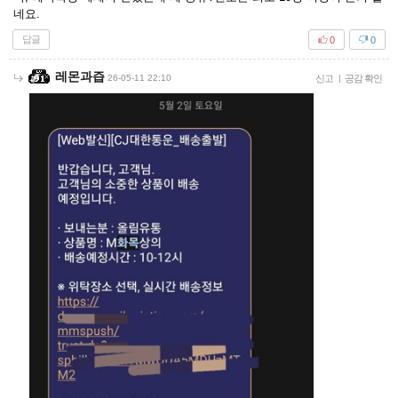
네요.
답글
0
0
레몬과즙
26-05-11 22:10
신고
|
공감 확인