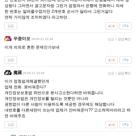
성됬다 그러면서 광고문자랑 그런거 엄청와서 은행에 전화하니 자세
한 번호는 알려줄수없지만 2개번호 순서가 달라서 그런거같다
연락 가지않게 조치하겠다 라고하던..
답글
0
0
우중미모
26-05-11 22:34
신고
|
공감 확인
이게 의외로 흔한 문제인가보네
답글
0
0
魔羅
26-05-11 23:04
신고
|
공감 확인
이거 엄청쉽게해결했던게
업체 전화. 못바꿔준다?
개인정보보호법 위반으로 본사고소헌다하면 바꿔줍니다.
개인정보법은 개인정보를 털리는 것뿐만 아니라
권한없이 다른 사람이 이용하도록 제공한 경우에도 해당합니다.
내번호를 다른새란이 쓰는데 업체가 안바꿔준더?? 고소쳐먹어라라고 하
면 바꿔주죠
답글
0
0