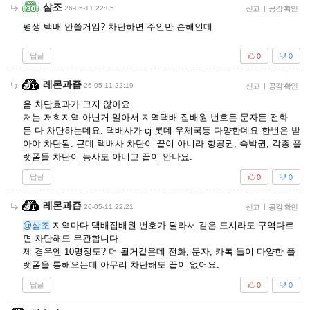
삼조
26-05-11 22:05
신고
|
공감 확인
평생 택배 안쓸거임? 차단하면 주인만 손해인데
답글
0
0
레몬과즙
26-05-11 22:19
신고
|
공감 확인
음 차단효과가 크지 않아요.
저는 저희지역 아닌거 알아서 지역택배 집배원 번호든 문자든 전화
든 다 차단하는데요. 택배사가 cj 롯데 우체국등 다양한데요 한번은 받
아야 차단됨. 근데 택배사 차단이 끝이 아니라 항공권, 숙박권, 각종 플
랫폼들 차단이 능사도 아니고 끝이 안나요.
답글
0
0
레몬과즙
26-05-11 22:21
신고
|
공감 확인
@삼조
지역마다 택배집배원 번호가 달라서 같은 도시라도 구역다르
면 차단해도 무관합니다.
제 경우엔 10명정도? 더 될거같은데 전화, 문자, 카톡 들이 다양한 플
랫폼을 통해오는데 아무리 차단해도 끝이 없어요.
답글
0
0