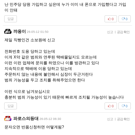
난 민주당 당원 가입하고 싶은데 누가 이미 내 폰으로 가입했다고 가입
이 안돼
답글
0
0
꺄옹이
26-05-12 01:50
신고
|
공감 확인
제일 직빵인건 소보원에 신고
전화번호 도용 당하고 있는데
이게 X약 같은 범죄와 연루된 택배물일지도 모르는데
이런 이런 업체에 문의를 하였으나 이를 방관하고 있다
지속적으로 택배에 이용 당하고 있는데
주문하지 않는 내용에 불안해서 심장이 두근거린다
범죄 가능성을 두고 조치를 취해주었으면 한다
이런 식으로 남겨보십시오
충분히 범죄 가능성이 있기 때문에 빠르게 조치될 가능성이 높습니다
답글
0
0
파로스의등대
26-05-12 06:30
신고
|
공감 확인
문자오면 반품신청하면 어떻게됨?