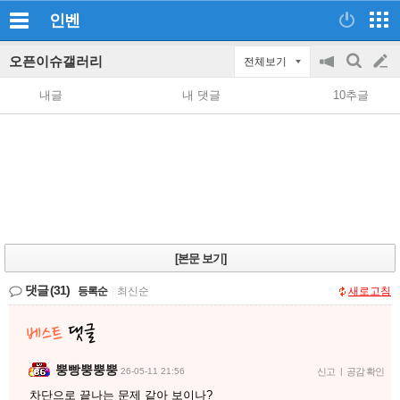
인벤
오픈이슈갤러리
전체보기
공
검
글
지
색
내글
내 댓글
10추글
on/off
쓰
기
[본문 보기]
댓글
(31)
등록순
|
최신순
새로고침
뿡빵뿡뿡뿡
26-05-11 21:56
신고
|
공감 확인
차단으로 끝나는 문제 같아 보이나?