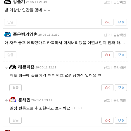
강슬기
26-05-11 21:49
신고
|
공감 확인
별 이상한 인간들 많네 ㄷㄷ
답글
0
0
좁은방의영혼
26-05-11 21:50
신고
|
공감 확인
아 자꾸 골프 예약했다고 카톡와서 미쳐버리겠음 어떤새낀지 진짜 하....
답글
1
0
레몬과즙
26-05-11 22:13
신고
|
공감 확인
저도 최근에 골프예약 ㅋㅋ 번호 쓰임당한적 있어요 ㅋ
답글
0
0
홍해인
26-05-11 23:11
신고
|
공감 확인
일정 변동으로 취소한다고 보내봐요 ㅋㅋㅋ
답글
0
0