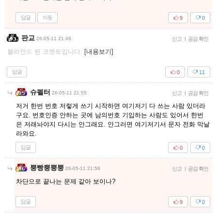
답글
이동
9
0
판교
26-05-11 21:48
신고
|
공감 확인
블라인드 된 코멘트입니다.
[내용보기]
답글
0
11
슈펠터
26-05-11 21:55
신고
|
공감 확인
저거 한번 번호 저렇게 쓰기 시작하면 여기저기 다 쓰는 사람 있더라
구요. 번호인증 안하는 곳에 남의번호 기입하는 사람도 있어서 한번
은 저래놔야지 다시는 안그래요. 안그러면 여기저기서 문자 전화 막날
라와요.
답글
0
0
뿡빵뿡뿡뿡
26-05-11 21:56
신고
|
공감 확인
차단으로 끝나는 문제 같아 보이나?
답글
9
0