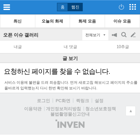
홈
웹진
최신
오늘의 화제
화제 모음
이슈 모음
오픈 이슈 갤러리
전체보기
공
검
글
지
색
내글
내 댓글
10추글
on/off
쓰
글 보기
기
요청하신 페이지를 찾을 수 없습니다.
서비스 이용에 불편을 드려 죄송합니다. 먼저 새로고침 해보시고 페이지의 주소를
올바르게 입력했는지 다시 한번 확인해 보시기 바랍니다.
로그인
PC화면
퀵링크
설정
청소년보호정책
이용약관
개인정보처리방침
▲
불법촬영물신고안내
(주)
인
벤