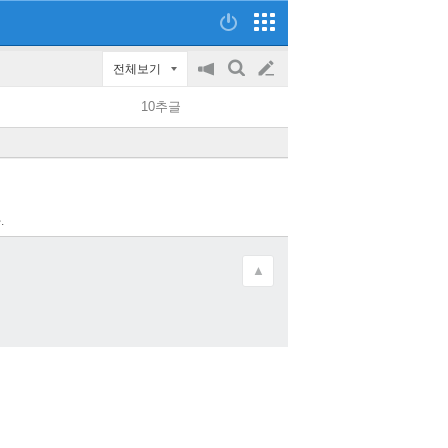
전체보기
공
검
글
지
색
10추글
on/off
쓰
기
.
▲