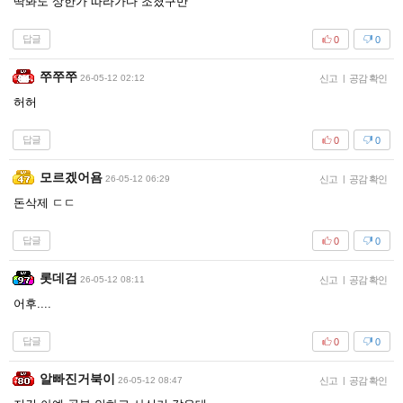
딱봐도 상한가 따라가다 조졌구만
답글
0
0
쭈쭈쭈
26-05-12 02:12
신고
|
공감 확인
허허
답글
0
0
모르겠어욤
26-05-12 06:29
신고
|
공감 확인
돈삭제 ㄷㄷ
답글
0
0
롯데검
26-05-12 08:11
신고
|
공감 확인
어후....
답글
0
0
알빠진거북이
26-05-12 08:47
신고
|
공감 확인