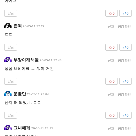
아이고
답글
0
0
존윅
26-05-11 22:29
신고
|
공감 확인
ㄷㄷ
답글
0
0
부장아재해돌
26-05-11 22:46
신고
|
공감 확인
상심 브레이크......뭐야 저긴
답글
0
0
운빨만
26-05-11 23:04
신고
|
공감 확인
산지 꽤 되었네. ㄷㄷ
답글
0
0
그녀에게
26-05-11 23:15
신고
|
공감 확인