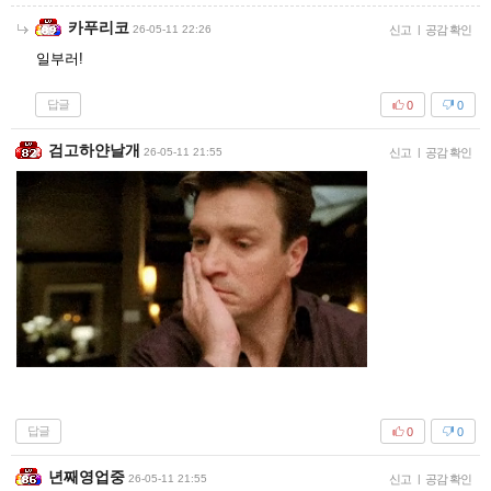
카푸리코
26-05-11 22:26
신고
|
공감 확인
일부러!
답글
0
0
검고하얀날개
26-05-11 21:55
신고
|
공감 확인
답글
0
0
년째영업중
26-05-11 21:55
신고
|
공감 확인