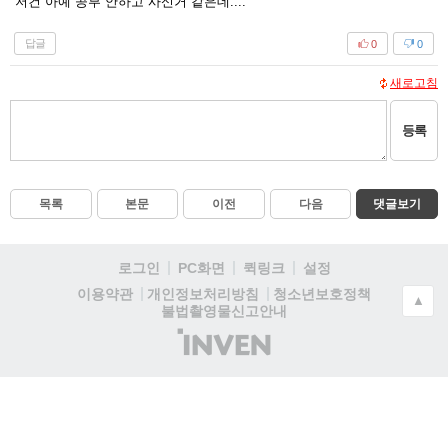
저건 아예 공부 안하고 사신거 같은데....
답글
0
0
새로고침
등록
목록
본문
이전
다음
댓글보기
로그인
PC화면
퀵링크
설정
청소년보호정책
이용약관
개인정보처리방침
▲
불법촬영물신고안내
(주)
인
벤