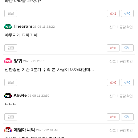
파란 나라를 보앗니~
답글
1
0
Thecrom
26-05-11 23:22
신고
|
공감 확인
야무지게 피해가네
답글
0
0
양뀌
26-05-11 23:35
신고
|
공감 확인
신한증권 기준 1분기 수익 본 사람이 80%라던데...
답글
0
0
Ah64e
26-05-11 23:52
신고
|
공감 확인
ㄷㄷㄷ
답글
0
0
메탈매니악
26-05-12 01:46
신고
|
공감 확인