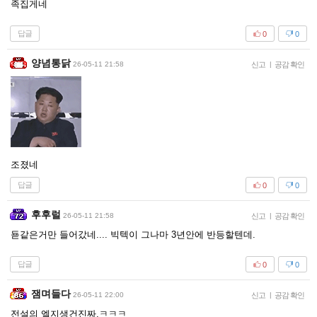
족집게네
답글
0
0
양념통닭
26-05-11 21:58
신고
|
공감 확인
조졌네
답글
0
0
후후럴
26-05-11 21:58
신고
|
공감 확인
됻같은거만 들어갔네.... 빅텍이 그나마 3년안에 반등할텐데.
답글
0
0
잼며들다
26-05-11 22:00
신고
|
공감 확인
전설의 엘지생건진짜.ㅋㅋㅋ