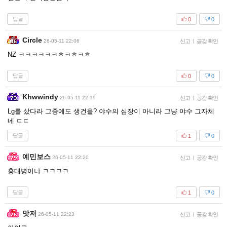
답글
0
0
Circle
26-05-11 22:06
신고
|
공감 확인
NZ ㅋㅋㅋㅋㅋㅋㅎㅋㅎㅋㅎ
답글
0
0
Khwwindy
26-05-11 22:19
신고
|
공감 확인
Lg를 샀다라 그중에도 생건을? 야수의 심장이 아니라 그냥 야수 그자체
네 ㄷㄷ
답글
1
0
예민보스
26-05-11 22:20
신고
|
공감 확인
홍대병이냐 ㅋㅋㅋㅋ
답글
1
0
맛저
26-05-11 22:23
신고
|
공감 확인