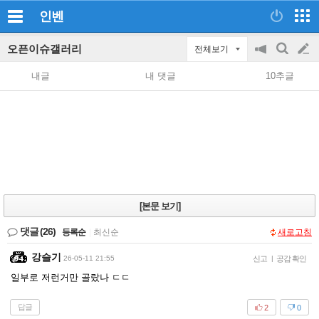
인벤
오픈이슈갤러리
전체보기
공
검
글
지
색
내글
내 댓글
10추글
on/off
쓰
기
[본문 보기]
댓글
(26)
등록순
|
최신순
새로고침
강슬기
26-05-11 21:55
신고
|
공감 확인
일부로 저런거만 골랐나 ㄷㄷ
답글
2
0