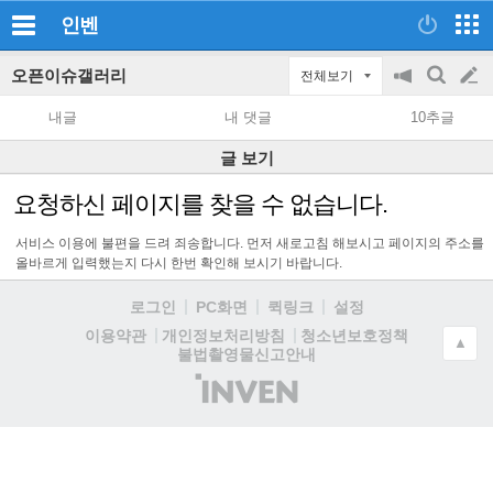
인벤
오픈이슈갤러리
전체보기
공
검
글
지
색
내글
내 댓글
10추글
on/off
쓰
글 보기
기
요청하신 페이지를 찾을 수 없습니다.
서비스 이용에 불편을 드려 죄송합니다. 먼저 새로고침 해보시고 페이지의 주소를
올바르게 입력했는지 다시 한번 확인해 보시기 바랍니다.
로그인
PC화면
퀵링크
설정
청소년보호정책
이용약관
개인정보처리방침
▲
불법촬영물신고안내
(주)
인
벤