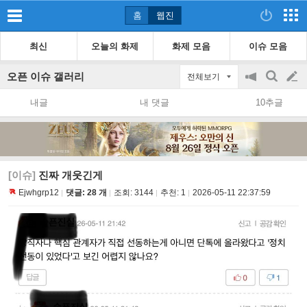
홈
웹진
최신
오늘의 화제
화제 모음
이슈 모음
오픈 이슈 갤러리
전체보기
공
검
글
지
색
내글
내 댓글
10추글
on/off
쓰
기
[이슈]
진짜 개웃긴게
Ejwhgrp12
댓글: 28 개
조회:
3144
추천:
1
2026-05-11 22:37:59