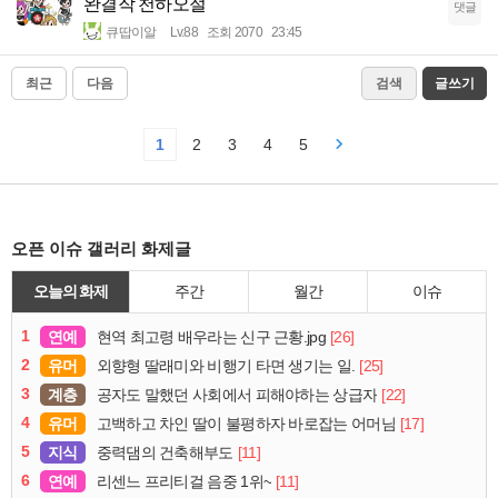
완결작 천하오절
댓글
큐땁이알
Lv.88
조회 2070
23:45
최근
다음
검색
글쓰기
1
2
3
4
5
오픈 이슈 갤러리 화제글
오늘의 화제
주간
월간
이슈
1
연예
[26]
현역 최고령 배우라는 신구 근황.jpg
2
유머
[25]
외향형 딸래미와 비행기 타면 생기는 일.
3
계층
[22]
공자도 말했던 사회에서 피해야하는 상급자
4
유머
[17]
고백하고 차인 딸이 불평하자 바로잡는 어머님
5
지식
[11]
중력댐의 건축해부도
6
연예
[11]
리센느 프리티걸 음중 1위~