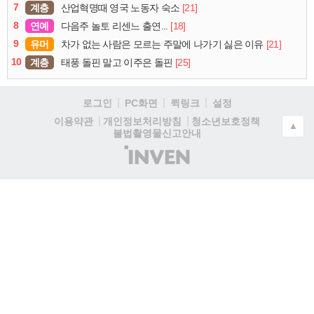
7
계층
[21]
산업혁명때 영국 노동자 숙소
8
연예
[18]
다음주 놀토 리센느 출연...
9
유머
[21]
차가 없는 사람은 모르는 주말에 나가기 싫은 이유
10
계층
[25]
태풍 돌핀 말고 이주은 돌핀
로그인
PC화면
퀵링크
설정
청소년보호정책
이용약관
개인정보처리방침
▲
불법촬영물신고안내
(주)
인
벤