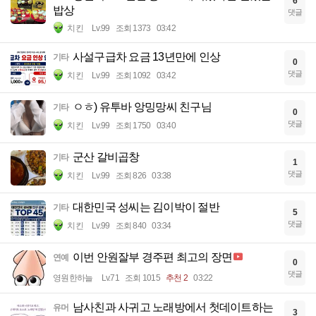
6
밥상
댓글
치킨
Lv.99
조회 1373
03:42
사설구급차 요금 13년만에 인상
기타
0
댓글
치킨
Lv.99
조회 1092
03:42
ㅇㅎ) 유투바 앙밍망씨 친구님
기타
0
댓글
치킨
Lv.99
조회 1750
03:40
군산 갈비곱창
기타
1
댓글
치킨
Lv.99
조회 826
03:38
대한민국 성씨는 김이박이 절반
기타
5
댓글
치킨
Lv.99
조회 840
03:34
이번 안원잘부 경주편 최고의 장면
연예
0
댓글
영원한하늘
Lv.71
조회 1015
추천 2
03:22
남사친과 사귀고 노래방에서 첫데이트하는
유머
3