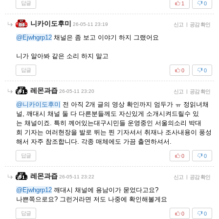
답글
1
0
니카이도후미
26-05-11 23:19
신고
|
공감 확인
@Ejwhgrp12
채널은 좀 보고 이야기 하지 그랬어요
니가 알아봐 같은 소리 하지 말고
답글
0
0
레몬과즙
26-05-11 23:20
신고
|
공감 확인
@니카이도후미
전 아직 2개 글의 영상 확인까지 엄두가 ㅠ 정읽녀채
널, 깨대시 채널 둘 다 다른분들께도 자신있게 소개시켜드릴수 있
는 채널이죠. 특히 께어있는대구시민들 운영중인 서울의소리 박대
희 기자는 여러현장을 발로 뛰는 찐 기자셔서 취재나 조사내용이 풍성
해서 자주 참조합니다. 각종 매체에도 가끔 출연하셔서.
답글
0
0
레몬과즙
26-05-11 23:22
신고
|
공감 확인
@Ejwhgrp12
깨대시 채널에 용남이가 묻었다고요?
나쁜쪽으로요? 그런거라면 저도 나중에 확인해볼게요
답글
0
0