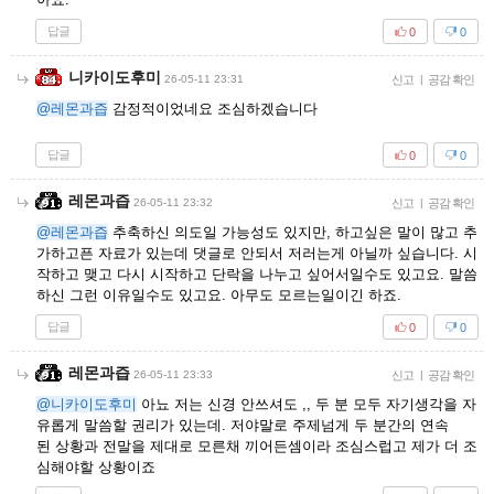
답글
0
0
니카이도후미
26-05-11 23:31
신고
|
공감 확인
@레몬과즙
감정적이었네요 조심하겠습니다
답글
0
0
레몬과즙
26-05-11 23:32
신고
|
공감 확인
@레몬과즙
추축하신 의도일 가능성도 있지만, 하고싶은 말이 많고 추
가하고픈 자료가 있는데 댓글로 안되서 저러는게 아닐까 싶습니다. 시
작하고 맺고 다시 시작하고 단락을 나누고 싶어서일수도 있고요. 말씀
하신 그런 이유일수도 있고요. 아무도 모르는일이긴 하죠.
답글
0
0
레몬과즙
26-05-11 23:33
신고
|
공감 확인
@니카이도후미
아뇨 저는 신경 안쓰셔도 ,, 두 분 모두 자기생각을 자
유롭게 말씀할 권리가 있는데. 저야말로 주제넘게 두 분간의 연속
된 상황과 전말을 제대로 모른채 끼어든셈이라 조심스럽고 제가 더 조
심해야할 상황이죠