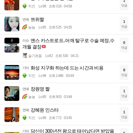
1
댓글
치킨
Lv.99
조회 316
04:58
쯔위짤
연예
1
댓글
뇸뇸
Lv.85
조회 525
04:35
옌스 카스트로프..어깨 탈구로 수술 예정,수
이슈
0
개월 결장
댓글
슬기로움
Lv.92
조회 530
04:21
화성 지구화 하는데 드는 시간과 비용
기타
8
댓글
치킨
Lv.99
조회 1486
03:48
장원영 짤
연예
1
댓글
뇸뇸
Lv.85
조회 903
03:48
강혜원 인스타
연예
1
댓글
치킨
Lv.99
조회 772
03:45
당신이 300년전 왕으로 태어났다면 받았을
기타