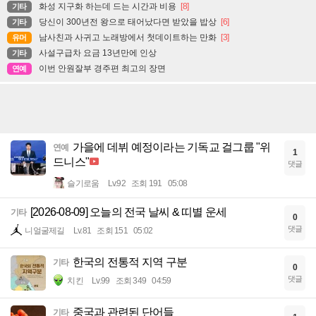
화성 지구화 하는데 드는 시간과 비용
[8]
기타
당신이 300년전 왕으로 태어났다면 받았을 밥상
[6]
기타
남사친과 사귀고 노래방에서 첫데이트하는 만화
[3]
유머
사설구급차 요금 13년만에 인상
기타
이번 안원잘부 경주편 최고의 장면
연예
가을에 데뷔 예정이라는 기독교 걸그룹 "위
연예
1
드니스"
댓글
슬기로움
Lv.92
조회 191
05:08
[2026-08-09] 오늘의 전국 날씨 & 띠별 운세
기타
0
댓글
니얼굴제길
Lv.81
조회 151
05:02
한국의 전통적 지역 구분
기타
0
댓글
치킨
Lv.99
조회 349
04:59
중국과 관련된 단어들
기타