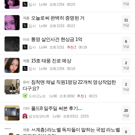
댓글
입사
Lv.94
조회 2254
00:25
오늘로써 완벽히 증명된 거
계층
11
댓글
입사
Lv.94
조회 3153
00:22
통영 살인사건 현상금 1억
이슈
6
댓글
입사
Lv.94
조회 3151
추천 2
00:19
15호 태풍 진로 예상
계층
2
댓글
입사
Lv.94
조회 2254
00:18
침착맨 채널 직원1명당 22개씩 영상작업한
유머
2
다구요?
댓글
드라고노브
Lv.90
조회 3092
추천 1
00:15
폴드8 일주일 써본 후기....
기타
20
댓글
암꼬또모타쥬
Lv.60
조회 6513
23:55
ㅆ계층) 라노벨 독자들이 말하는 국밥 라노벨
계층
6