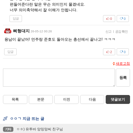
편들어준다란 말은 무슨 의미인지 몰겠네요.
너무 의미축약해서 잘 이해가 안됩니다.
답글
0
0
삐형대지
26-05-12 00:26
신고
|
공감 확인
용남이 끝났어! 언주랑 준호도 돌아오는 총선에서 끝나고! ㅋㅋㅋ
답글
2
0
새로고침
등록
목록
본문
이전
다음
댓글보기
ㅇㅇㄱ 지금 뜨는 글
ㅇㅎ) 유투바 앙밍망씨 친구님
기타