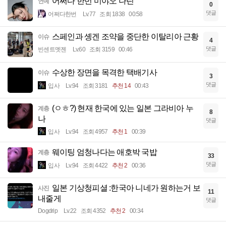
어쩌다 한번 미야오 나린
연예
0
댓글
어쩌다한번
Lv.77
조회 1838
00:58
스페인과 솅겐 조약을 중단한 이탈리아 근황
이슈
4
댓글
빈센트멧젠
Lv.60
조회 3159
00:46
수상한 장면을 목격한 택배기사
이슈
3
댓글
입사
Lv.94
조회 3181
추천 14
00:43
(ㅇㅎ?) 현재 한국에 있는 일본 그라비아 누
계층
8
나
댓글
입사
Lv.94
조회 4957
추천 1
00:39
웨이팅 엄청나다는 애호박 국밥
계층
33
댓글
입사
Lv.94
조회 4422
추천 2
00:36
일본 기상청피셜 :한국아 니네가 원하는거 보
사진
11
내줄게
댓글
Dogdrip
Lv.22
조회 4352
추천 2
00:34