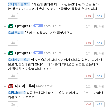
@니카이도후미
? 애초에 출처를 다 나와있는건데 뭔 채널을 보라
는 헛소리냐 덜떨어진것아.. 이러니 조국혐오 동참에 헛발질하지ㅠㅠ
답글
0
0
Ejwhgrp12
26-05-12 01:01
신고
|
공감 확인
@레몬과즙
?? 아뇨 김용남이 언주 묻엇자구요
답글
0
0
Ejwhgrp12
26-05-12 01:02
신고
|
공감 확인
@니카이도후미
Ai 자료출처가 깨대시민인거 다나와 있는거 지가 안
보고 헛발질해댄거 인정이나해라 출처 다나오고 링크도 줬는데 지
가 풀발한건 안창피하냐 ㅋㅋㅋㅋㅋ
답글
0
0
니카이도후미
26-05-12 07:44
신고
|
공감 확인
@Ejwhgrp12
겸공 한달 차단 터진거 출처 이야기 해도 안보고 난리난
라를 치더니 ㅋㅋㅋ
답글
0
0