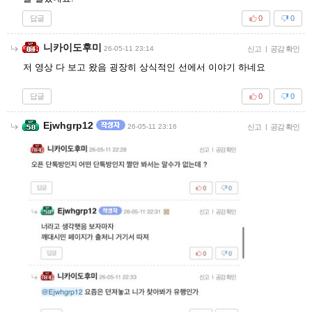
답글
0
0
니카이도후미
26-05-11 23:14
신고
|
공감 확인
저 영상 다 보고 왔음 굉장히 상식적인 선에서 이야기 하네요
답글
0
0
Ejwhgrp12
26-05-11 23:16
신고
|
공감 확인