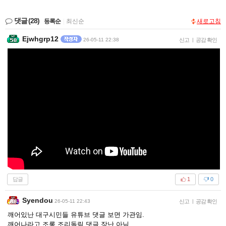
댓글
(28)
등록순
|
최신순
새로고침
Ejwhgrp12
26-05-11 22:38
신고
|
공감 확인
답글
1
0
Syendou
26-05-11 22:43
신고
|
공감 확인
깨어있난 대구시민들 유튜브 댓글 보면 가관임.
깨어나라고 조롱 조리돌림 댓글 장난 아님