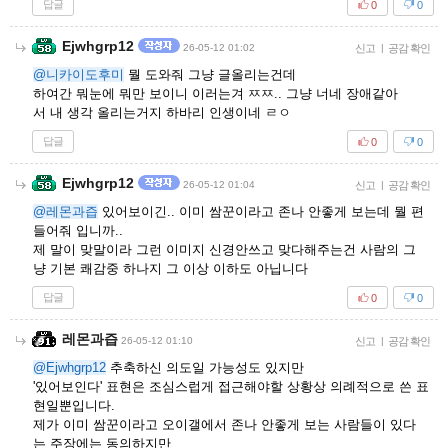
답글
0
0
Ejwhgrp12
26-05-12 01:02
신고
|
공감 확인
@니카이도후미
뭘 도와줘 그냥 글올리는건데
하여간 뭐눈에 뭐만 보이니 이러는겨 ㅉㅉ.. 그냥 너네 장애같아
서 내 생각 올리는거지 하바리 인생이네 ㄹㅇ
답글
0
0
Ejwhgrp12
26-05-12 01:04
신고
|
공감 확인
@레몬과즙
있어보이긴.. 이미 쌈꾼이라고 존나 안좋게 보는데 뭘 편
들어줘 입니까..
제 말이 맞말이라 그런 이미지 신경안쓰고 맞다해주는건 사람의 그
냥 기본 쾌감중 하나지 그 이상 이하도 아닙니다
답글
0
0
레몬과즙
26-05-12 01:10
신고
|
공감 확인
@Ejwhgrp12
추축하신 의도일 가능성도 있지만
'있어보인다' 표현은 조심스럽게 접근해야할 상황상 의례적으로 쓴 표
현일뿐입니다.
제가 이미 쌈꾼이라고 오이갤에서 존나 안좋게 보는 사람들이 있다
는 주장에는 동의하지만