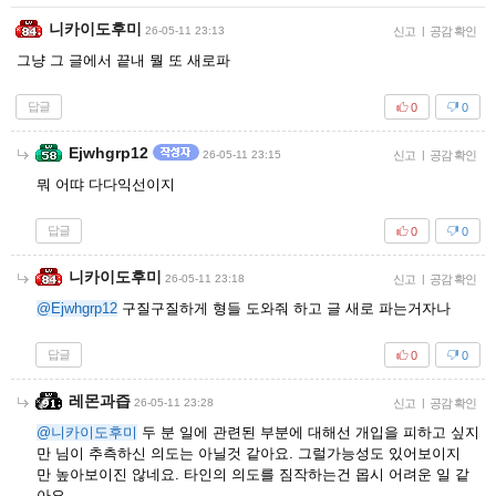
니카이도후미
26-05-11 23:13
신고
|
공감 확인
그냥 그 글에서 끝내 뭘 또 새로파
답글
0
0
Ejwhgrp12
26-05-11 23:15
신고
|
공감 확인
뭐 어땨 다다익선이지
답글
0
0
니카이도후미
26-05-11 23:18
신고
|
공감 확인
@Ejwhgrp12
구질구질하게 형들 도와줘 하고 글 새로 파는거자나
답글
0
0
레몬과즙
26-05-11 23:28
신고
|
공감 확인
@니카이도후미
두 분 일에 관련된 부분에 대해선 개입을 피하고 싶지
만 님이 추측하신 의도는 아닐것 같아요. 그럴가능성도 있어보이지
만 높아보이진 않네요. 타인의 의도를 짐작하는건 몹시 어려운 일 같
아요.