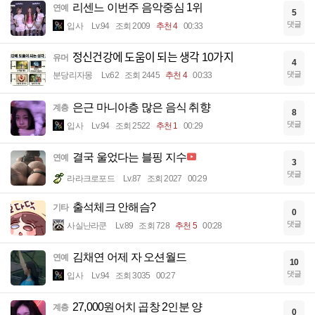
리센느 이번주 음악중심 1위
연예
5
댓글
입사
Lv.94
조회 2009
추천 4
00:33
정신건강에 도움이 되는 생각 10가지
유머
4
댓글
분당리자몽
Lv.62
조회 2445
추천 4
00:33
은근 마니아층 많은 음식 취향
계층
8
댓글
입사
Lv.94
조회 2522
추천 1
00:29
결국 울었다는 블핑 지수
연예
3
댓글
라라크로포드
Lv.87
조회 2027
00:29
출석체크 안해슴?
기타
0
댓글
사실난라쿤
Lv.89
조회 728
추천 5
00:28
김채연 어제 자 오션월드
연예
10
댓글
입사
Lv.94
조회 3035
00:27
27,000원어치 곱창 2인분 양
계층
0