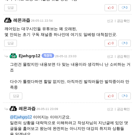
답글
0
0
레몬과즙
26-05-11 22:54
신고
|
공감 확인
깨어있는 대구시민들 유튜브는 꽤 오래된,
몇 안되는 초기 구독 채널중 하나인데 여기도 일베랑 대척점인곳.
답글
0
0
Ejwhgrp12
26-05-11 23:03
신고
|
공감 확인
그런건 몰랐지만 내용보면 다 맞는 내용이라 생각하니 난 소비하는 거
죠
다수가 툴렸다하면 할말 없지만, 아직까진 발작러들만 발작중이라 만
족중
답글
0
0
레몬과즙
26-05-11 23:09
신고
|
공감 확인
@Ejwhgrp12
이어지는 이야기군요.
일련의 상황을 대략적으로 이해하려고 작성자님의 지난글에 있던 댓
글들을 훑어보고 왔는데 완전히는 아니지만 대강의 취지와 상황들
을 알겠네요.