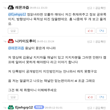
레몬과즙
26-05-11 23:23
신고
|
공감 확인
@Ejwhgrp12
정읽녀라면 모를까 깨대시 저긴 취재위주고 정보 공유쪽
이지, 방향성이나 목적성 띠진 않을텐데요. 흠 나중에 두 개 보고 올게
요.
답글
0
0
니카이도후미
26-05-11 23:24
신고
|
공감 확인
@레몬과즙
용남이 묻은게 아니라
저 영상에 김용남 지지자들 채널이 있고 지지자분들 그러면 안된다 캠
프에 알려서 못하게 해야된다 라고 이야기 합니다
저 단톡방이 공개방인지 지인방인지는 안나와서 캐치 못했구요
음 저는 얼굴까고 나오는 채널만 믿는편이라서 ai 조금 그래요
그건 뭐 제 취향이니 이해해주세요
답글
0
0
Ejwhgrp12
26-05-12 01:01
신고
|
공감 확인