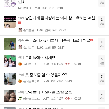
만화
댓글
Neuhauus
Lv.20
조회 1313
03:18
남친에게 플러팅하는 여자 참교육하는 여친
연예
1
댓글
슬기로움
Lv.92
조회 1944
02:42
분데스리가 2 이호재(다름슈타트)데뷔골
이슈
0
댓글
슬기로움
Lv.92
조회 885
02:17
트리플에스 김채연
연예
5
댓글
돌체콜드부르
Lv.79
조회 1609
추천 1
02:01
옷 정보좀 알 수 있을까요?
유머
7
댓글
돌체콜드부르
Lv.79
조회 2320
01:43
남자들이 미친다는 스킬 모음
유머
2
댓글
라라크로포드
Lv.87
조회 4197
추천 4
01:27