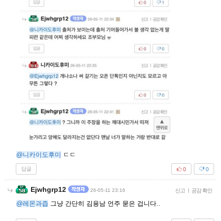
@니카이도후미
ㄷㄷ
답글
0
0
Ejwhgrp12
26-05-11 23:16
신고
|
공감 확인
@레몬과즙
그냥 간단히 김용남 언주 묻은 겁니다..