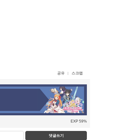
공유
스크랩
EXP 59%
댓글쓰기