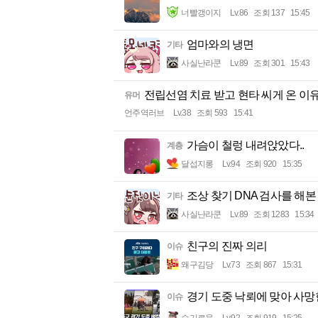
너빨갱이지
Lv.86
조회 137
15:45
엄마와의 냉면
기타
사실난라쿤
Lv.89
조회 301
15:43
전립선염 치료 받고 현타 씨게 온 이
유머
언주역러브
Lv.38
조회 593
15:41
가슴이 철렁 내려앉았다..
계층
달섭지롱
Lv.94
조회 920
15:35
조상 찾기 DNA 검사를 해본
기타
사실난라쿤
Lv.89
조회 1283
15:34
친구의 진짜 의리
이슈
왜구김당
Lv.73
조회 867
15:31
경기 도중 낙뢰에 맞아 사망
이슈
슬기로움
Lv.92
조회 919
15:25