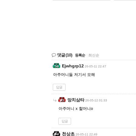
댓글
(10)
등록순
|
최신순
Ejwhgrp12
26-05-11 22:47
아주머니들 저기서 모해
답글
망치삼타
26-05-12 01:33
아주머니 x 할머니o
답글
천상초
26-05-11 22:49