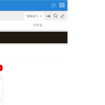
전체보기
공
검
글
지
색
10추글
on/off
쓰
기