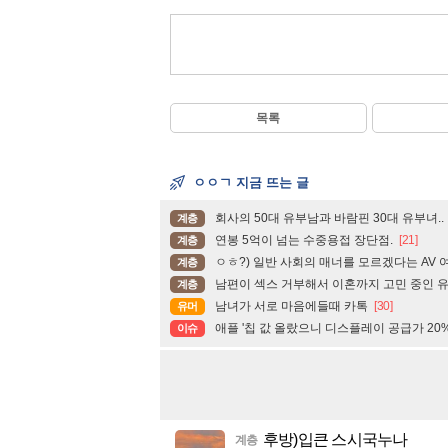
목록
ㅇㅇㄱ 지금 뜨는 글
회사의 50대 유부남과 바람핀 30대 유부녀..
계층
연봉 5억이 넘는 수중용접 장단점.
[21]
계층
ㅇㅎ?) 일반 사회의 매너를 모르겠다는 AV 여
계층
남편이 섹스 거부해서 이혼까지 고민 중인 유
계층
남녀가 서로 마음에들때 카톡
[30]
유머
애플 '칩 값 올랐으니 디스플레이 공급가 20% 
이슈
후방)입큰 스시국누나
계층