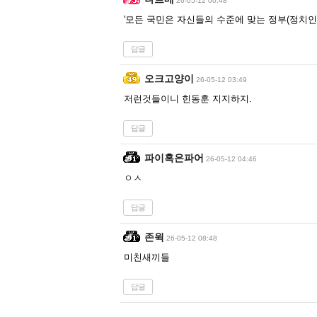
26-05-12 00:48
'모든 국민은 자신들의 수준에 맞는 정부(정치인
답글
오크고양이
26-05-12 03:49
저런것들이니 힌동훈 지지하지.
답글
파이혹은파어
26-05-12 04:46
ㅇㅅ
답글
존윅
26-05-12 08:48
미친새끼들
답글