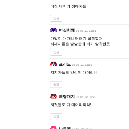
미친 대머리 성애자들
답글
번실험체
26-05-11 22:51
가발이 대가리 터래기 탈착할때
저새끼들은 발달장애 뇌가 탈착된듯
답글
프리도
26-05-11 22:58
지지자들도 양심이 대머리네
답글
삐형대지
26-05-12 00:22
저것들도 다 대머리되라!
답글
나르메