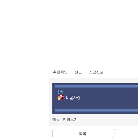
추천확인
신고
스팸신고
갑부
너굴사장
메뉴
인장보기
목록