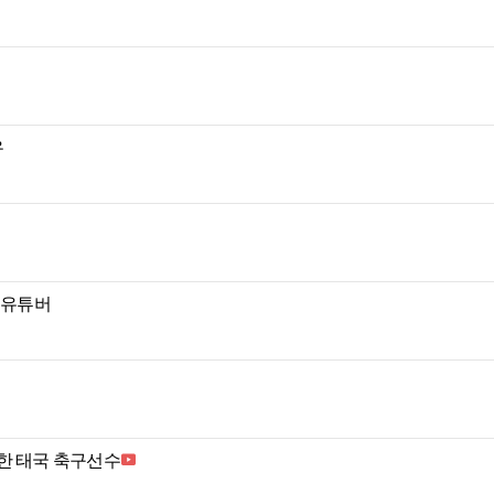
유
 유튜버
한 태국 축구선수