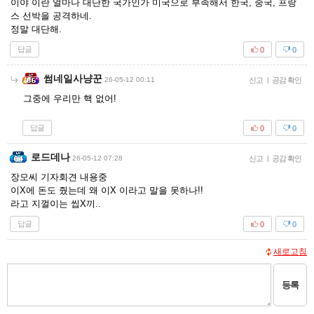
이야 이란 얼마나 대단한 국가인가 미국으로 부족해서 한국, 중국, 프랑
스 선박을 공격하네.
정말 대단해.
답글
0
0
썸네일사냥꾼
26-05-12 00:11
신고
|
공감 확인
그중에 우리만 핵 없어!
답글
0
0
로드데나
26-05-12 07:28
신고
|
공감 확인
장모씨 기자회견 내용중
이X에 돈도 줬는데 왜 이X 이라고 말을 못하나!!
라고 지껄이는 씹X끼..
답글
0
0
새로고침
등록