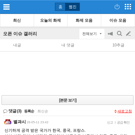
홈
웹진
최신
오늘의 화제
화제 모음
이슈 모음
오픈 이슈 갤러리
전체보기
공
검
글
지
색
내글
내 댓글
10추글
on/off
쓰
기
[본문 보기]
댓글
(3)
등록순
|
최신순
새로고침
별과시
26-05-11 23:42
신고
|
공감 확인
신기하게 공격 받은 국가가 한국, 중국, 프랑스.