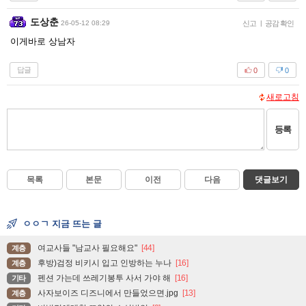
도상춘
26-05-12 08:29
신고
|
공감 확인
이게바로 상남자
답글
0
0
새로고침
등록
목록
본문
이전
다음
댓글보기
ㅇㅇㄱ 지금 뜨는 글
여교사들 "남교사 필요해요"
[44]
계층
후방)검정 비키시 입고 인방하는 누나
[16]
계층
펜션 가는데 쓰레기봉투 사서 가야 해
[16]
기타
사자보이즈 디즈니에서 만들었으면.jpg
[13]
계층