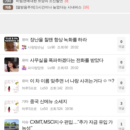
비빔면에대한 쯔양의 소신발언
[9]
기타
[열받음주의] 1시간이나 늦었다는 시내버스
[16]
계층
장난을 칠땐 항상 녹화를 하라
유머
0
댓글
사랑방손님
Lv.90
조회 60
20:02
사무실을 폭파하겠다는 전화를 받았다
유머
0
댓글
파아랑망토
Lv.68
조회 63
20:02
이 차 이름 맞추면 너 나랑 사귀는거다 ㅇㅋ?
유머
0
댓글
하루5프로
Lv.50
조회 142
20:01
중국 신메뉴 소세지
기타
3
댓글
하루5프로
Lv.50
조회 524
19:56
CXMT, MSCI지수 편입…"추가 자금 유입 가
이슈
1
능성"
댓글