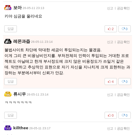
보아
26-05-11 23:13
신고
|
공감 확인
키야 심금을 울리네요
답글
2
0
레몬과즙
26-05-11 23:14
신고
|
공감 확인
불법사이트 차단에 막대한 세금이 투입되는지는 몰겠음.
이게 그리 큰 비용낭비인지를. 부처전체의 인력이 투입되는 거대한 프로
젝트도 아닐테고 한개 부서정도에 크지 않은 비용정도가 쓰일거 같은
데. 막연하고 추상적인 표현으로 자기 자신을 지나치게 크게 표현하는 과
장하는 부분에서부터 신뢰가 안감.
답글
4
0
류시우
26-05-11 23:14
신고
|
공감 확인
ㅋㅋㅋㅋㅋㅋㅋ
답글
0
0
killthee
26-05-11 23:17
신고
|
공감 확인