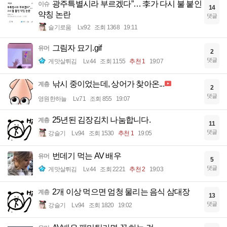
광주특별시라 부르겠다”… 李가 다시 불 붙인
이슈
14
약칭 논란
댓글
슬기로움
Lv.92
조회 1368
19:11
그림자 묘기.gif
유머
2
댓글
게맛살튀김
Lv.44
조회 1155
추천 1
19:07
낚시 중이었는데, 상어가 찾아온...
계층
2
댓글
영원한하늘
Lv.71
조회 855
19:07
25년된 김장김치 나눔합니다.
계층
11
댓글
강슬기
Lv.94
조회 1530
추천 1
19:05
번데기 먹는 AV 배우
유머
5
댓글
게맛살튀김
Lv.44
조회 2221
추천 2
19:03
2개 이상 먹으면 엄청 물리는 음식 삼대장
계층
13
댓글
강슬기
Lv.94
조회 1820
19:02