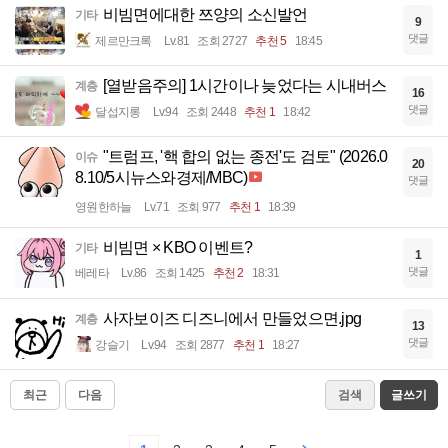
비빔면에대한 쯔양의 소신발언
기타
9
댓글
제르만크록
Lv.81
조회 2727
추천 5
18:45
[열받음주의] 1시간이나 늦었다는 시내버스
계층
16
댓글
달섭지롱
Lv.94
조회 2448
추천 1
18:42
"트럼프, '핵 합의 없는 종전'도 검토" (2026.0
이슈
20
8.10/5시뉴스와경제/MBC)
댓글
영원한하늘
Lv.71
조회 977
추천 1
18:39
비빔면 × KBO 이벤트?
기타
1
댓글
베레타
Lv.86
조회 1425
추천 2
18:31
사자보이즈 디즈니에서 만들었으면.jpg
계층
13
댓글
강슬기
Lv.94
조회 2877
추천 1
18:27
최근
다음
검색
글쓰기