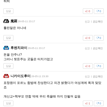
허허
답글
0
0
魔羅
26-05-11 23:17
신고
|
공감 확인
틀린말은 아니네
답글
0
0
후렌치파이
26-05-11 23:17
신고
|
공감 확인
돈을 안주나?
그러니 뒷돈주는 곳들은 터치가없고
답글
0
0
니카이도후미
26-05-11 23:30
신고
|
공감 확인
표창원이 포르노 합법에 찬성한다고 의견 밝혔다가 여성계에 폭격 맞았
죠
개신교+학부모 연합 덕에 우리 죽을때 까지 안될꺼 같음
답글
1
0