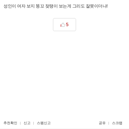
성인이 여자 보지 똥꼬 젖탱이 보는게 그리도 잘못이더냐!
5
추천확인
신고
스팸신고
공유
스크랩