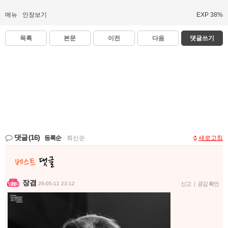
메뉴
인장보기
EXP 38%
목록
본문
이전
다음
댓글쓰기
댓글
(16)
등록순
|
최신순
새로고침
장겸
26-05-11 23:12
신고
|
공감 확인