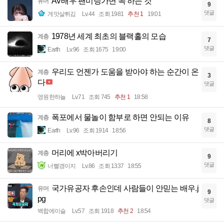
AV배우 팬미팅가면 꼭 하는 것
유머
9
댓글
게맛살튀김
Lv.44
조회 1981
추천 1
19:01
1978년 세계 최초의 블랙홀의 모습
계층
7
댓글
Earth
Lv.96
조회 1675
19:00
우리도 언젠가 도움을 받아야 하는 순간이 온
계층
3
다
댓글
영원한하늘
Lv.71
조회 745
추천 1
18:58
폭포에서 물놀이 함부로 하면 안되는 이유
계층
8
댓글
Earth
Lv.96
조회 1914
18:56
머리에 x박아버리기
계층
9
댓글
너빨갱이지
Lv.86
조회 1337
18:55
국가유공자 후손인데 사람들이 안믿는 배우.j
유머
9
pg
댓글
백합에이슬
Lv.57
조회 1918
추천 2
18:54