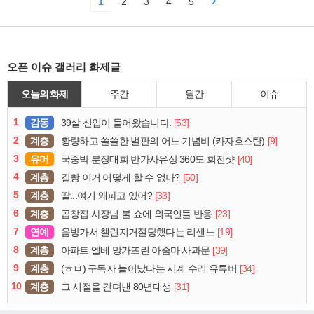
1
2
3
4
5
오픈 이슈 갤러리 화제글
오늘의 화제
주간
월간
이슈
1
감동
[53]
39살 신입이 들어왔습니다.
2
계층
[9]
황량하고 쓸쓸한 벌판의 어느 기념비 (카자흐스탄)
3
유머
[40]
국중박 분장대회 반가사유상 360도 회전샷
4
계층
[50]
길빵 이거 어떻게 할 수 없나?
5
계층
[33]
딸...여기 왜파고 있어?
6
계층
[23]
곱창집 사장님 불 쇼에 외국인들 반응
7
연예
[19]
음방가서 챌린지거절당했다는 리센느
8
계층
[39]
아파트 엘베 망가뜨린 아줌마 사과문
9
계층
[34]
(ㅎㅂ) 구독자 늘어났다는 시계 수리 유튜버
10
계층
[31]
그 시절을 견뎌낸 80년대생