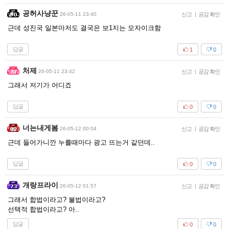
공허사냥꾼
26-05-11 23:40
신고
|
공감 확인
근데 성진국 일본마저도 결국은 보1지는 모자이크함
답글
1
0
처제
26-05-11 23:42
신고
|
공감 확인
그래서 저기가 어디죠
답글
0
0
너는내게봄
26-05-12 00:04
신고
|
공감 확인
근데 들어가니깐 누를때마다 광고 뜨는거 같던데..
답글
0
0
개랑프라이
26-05-12 01:57
신고
|
공감 확인
그래서 합법이라고? 불법이라고?
선택적 합법이라고? 아..
답글
0
0