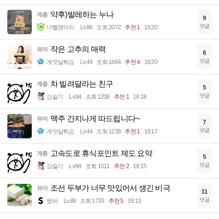
약후)발레하는 누나
계층
9
댓글
너빨갱이지
Lv.86
조회 2072
추천 1
19:20
작은 고추의 매력
유머
6
댓글
게맛살튀김
Lv.44
조회 1864
추천 4
19:20
차 빌려달라는 친구
계층
5
댓글
강슬기
Lv.94
조회 1208
추천 1
19:18
맥주 간지나게 따드립니다~
유머
7
댓글
게맛살튀김
Lv.44
조회 1238
추천 1
19:17
고속도로 휴식포인트 제도 요약
계층
5
댓글
강슬기
Lv.94
조회 1511
추천 2
19:15
조선 두부가 너무 맛있어서 생긴 비극
유머
11
댓글
썽바
Lv.89
조회 1733
추천 5
19:13