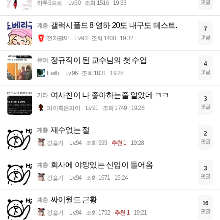
댓글
하루5프로
Lv.50
조회 1516
19:33
갤럭시폴드 8 영하 20도 내구도 테스트.
계층
7
댓글
전자팔찌
Lv.93
조회 1400
19:32
정규직이 된 교수님의 첫 수업
유머
4
댓글
Earth
Lv.96
조회 1831
19:28
여사친이 나 좋아하는줄 알았데 ㅋㅋ
기타
3
댓글
파이혹은파어
Lv.91
조회 1749
19:28
재수없는 절
계층
2
댓글
강슬기
Lv.94
조회 999
추천 1
19:28
회사에 야망있는 신입이 들어옴
계층
3
댓글
강슬기
Lv.94
조회 1671
19:24
싸이월드 근황
계층
16
댓글
강슬기
Lv.94
조회 1752
추천 1
19:21