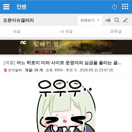
인벤
오픈이슈갤러리
전체보기
공
검
글
지
색
내글
내 댓글
10추글
on/off
쓰
기
[계층]
어느 히토미 미러 사이트 운영자의 심금을 울리는 글...
전자팔찌
댓글: 16 개
조회:
9304
추천:
5
2026-05-11 23:07:26