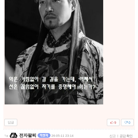
답글
9
0
전자팔찌
26-05-11 23:14
신고
|
공감 확인