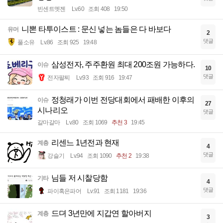
빈센트멧젠
Lv.60
조회 408
19:50
니뽄 타투이스트 : 문신 넣는 놈들은 다 바보다
유머
2
댓글
풀소유
Lv.86
조회 925
19:48
삼성전자, 주주환원 최대 200조원 가능하다.
이슈
10
댓글
전자팔찌
Lv.93
조회 916
19:47
정청래가 이번 전당대회에서 패배한 이후의
이슈
27
시나리오
댓글
갈마갈마
Lv.80
조회 1069
추천 3
19:45
리센느 1년전과 현재
계층
4
댓글
강슬기
Lv.94
조회 1090
추천 2
19:38
님들 저 시찰당함
기타
4
댓글
파이혹은파어
Lv.91
조회 1181
19:36
드뎌 3년만에 지갑연 할아버지
계층
3