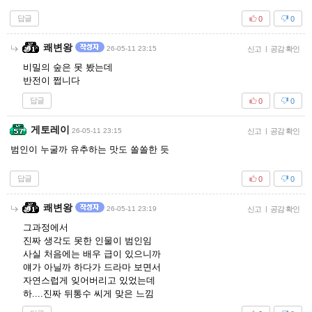
답글
0
0
쾌변왕
26-05-11 23:15
신고
|
공감 확인
비밀의 숲은 못 봤는데
반전이 쩝니다
답글
0
0
게토레이
26-05-11 23:15
신고
|
공감 확인
범인이 누굴까 유추하는 맛도 쏠쏠한 듯
답글
0
0
쾌변왕
26-05-11 23:19
신고
|
공감 확인
그과정에서
진짜 생각도 못한 인물이 범인임
사실 처음에는 배우 급이 있으니까
얘가 아닐까 하다가 드라마 보면서
자연스럽게 잊어버리고 있었는데
하....진짜 뒤통수 씨게 맞은 느낌