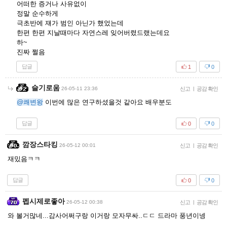
어떠한 증거나 사유없이
정말 순수하게
극초반에 쟤가 범인 아닌가 했었는데
한편 한편 지날때마다 자연스레 잊어버렸드랬는데요
하~
진짜 쩔음
답글
1
0
슬기로움
26-05-11 23:36
신고
|
공감 확인
@쾌변왕
이번에 많은 연구하셨을것 같아요 배우분도
답글
0
0
깜장스타킹
26-05-12 00:01
신고
|
공감 확인
재밌음ㅋㅋ
답글
0
0
펩시제로좋아
26-05-12 00:38
신고
|
공감 확인
와 볼거많네...감사어쩌구랑 이거랑 모자무싸..ㄷㄷ 드라마 풍년이넹