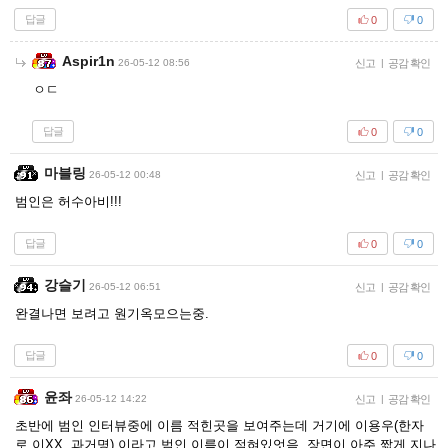
답글
0
0
Aspir1n
26-05-12 08:56
신고
|
공감 확인
ㅇㄷ
답글
0
0
마블링
26-05-12 00:48
신고
|
공감 확인
범인은 허수아비!!!
답글
0
0
강슬기
26-05-12 06:51
신고
|
공감 확인
완결나면 보려고 원기옥모으는중.
답글
0
0
윤좌
26-05-12 14:22
신고
|
공감 확인
초반에 범인 인터뷰중에 이름 적힌곳을 보여주는데 거기에 이용우(한자
로 이XX, 과거명) 이라고 범인 이름이 적혀있엇음, 장면이 아주 짧게 지나