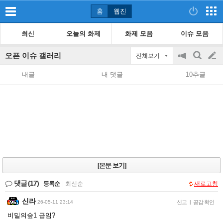
홈
웹진
최신
오늘의 화제
화제 모음
이슈 모음
오픈 이슈 갤러리
전체보기
공
검
글
지
색
내글
내 댓글
10추글
on/off
쓰
기
[본문 보기]
댓글
(17)
등록순
|
최신순
새로고침
신라
26-05-11 23:14
신고
|
공감 확인
비밀의숲1 급임?