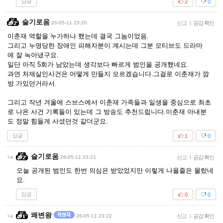
답글
2
0
슬기로움
26-05-11 23:20
신고
|
공감 확인
이춘재 역할을 누가하나 했는데 결국 그놈이었음.
그리고 누명당한 장애인 피해자분이 계시는데 그분 모티브도 드라마
에 잘 녹아냈구요.
일단 아직 5회가 남았는데 생각보다 빠르게 범인을 공개했네요.
과연 처제살인사건은 어떻게 만들지 모르겠습니다.그걸로 이춘재가 깜
방 가있던거라서.
그리고 작년 겨울에 스브스에서 이춘재 가족들과 일생을 중심으로 최초
로 나온 사건 기록들이 있는데 그 방송도 추천드립니다.이춘재 아내분
도 정말 힘들게 사셨던것 같더군요.
답글
1
0
슬기로움
26-05-11 23:21
신고
|
공감 확인
오늘 공개된 범인도 한번 의심은 받았었지만 이렇게 나올줄은 몰랐네
요.
답글
0
0
쾌변왕
26-05-11 23:22
신고
|
공감 확인