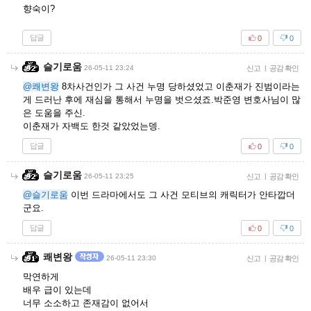
향숙이?
답글
0
0
슬기로움
26-05-11 23:24
신고
|
공감 확인
@쾌변왕
8차사건인가 그 사건 누명 당하셨었고 이춘재가 진범이라는
게 드러난 후에 재심을 통해서 누명을 벗으셨죠.박준영 변호사님이 많
은 도움을 주신.
이춘재가 자백도 한것 같았었는뎅.
답글
0
0
슬기로움
26-05-11 23:25
신고
|
공감 확인
@슬기로움
이번 드라마에서도 그 사건 모티브의 캐릭터가 안타깝더
군요.
답글
0
0
쾌변왕
26-05-11 23:30
신고
|
공감 확인
막연하게
배우 급이 있는데
너무 소소하고 존재감이 없어서