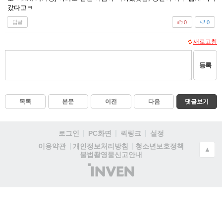
갔다고ㅋ
답글
0
0
새로고침
등록
목록
본문
이전
다음
댓글보기
로그인
PC화면
퀵링크
설정
청소년보호정책
이용약관
개인정보처리방침
▲
불법촬영물신고안내
(주)
인
벤