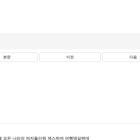
본문
이전
다음
세계 모든 나라의 여자들이랑 섹스하며 여행댕길텐데