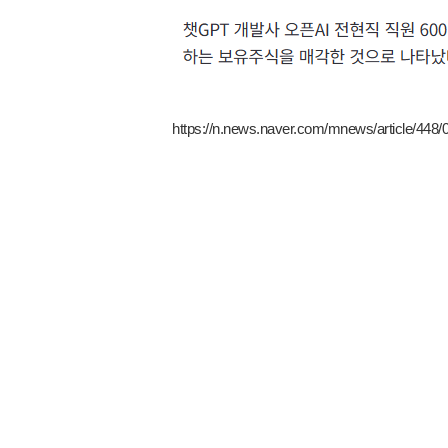
https://n.news.naver.com/mnews/article/448