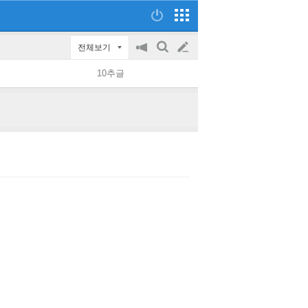
전체보기
공
검
글
지
색
10추글
on/off
쓰
기