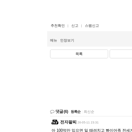
추천확인
신고
스팸신고
메뉴
인장보기
목록
댓글
(6)
등록순
|
최신순
전자팔찌
26-05-11 23:31
아 100억만 있으면 일 때려치고 뽜이어족 전