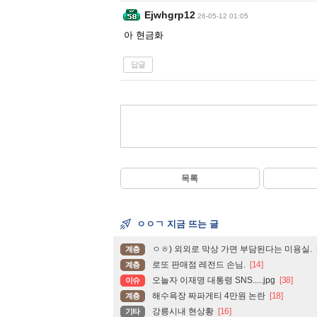
Ejwhgrp12
26-05-12 01:05
아 현금화
답글
목록
ㅇㅇㄱ 지금 뜨는 글
ㅇㅎ) 외외로 막상 가면 부담된다는 미용실.
계층
로또 판매점 레전드 손님.
[14]
계층
오늘자 이재명 대통령 SNS.....jpg
[38]
이슈
해수욕장 짜파게티 4만원 논란
[18]
계층
강릉시내 현상황
[16]
기타