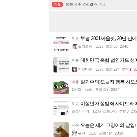
인천 제주 경선결과
[45]
이슈
부평 2001아울렛, 20년 만에
이슈
슬기로움
Lv.92
조회 56
20:40
대한민국 축협 법인카드 성매
이슈
진겟타원
Lv.70
조회 217
추천 1
20
일기주의)오늘자 햄볶 히오
계층
DFDS
Lv.80
조회 278
20:34
미성년자 성범죄 사이트와 
이슈
조졋네이거
Lv.36
조회 640
추천 3
20:
오늘은 세계 고양이의 날입
사진
읏큐
Lv.86
조회 414
20:29