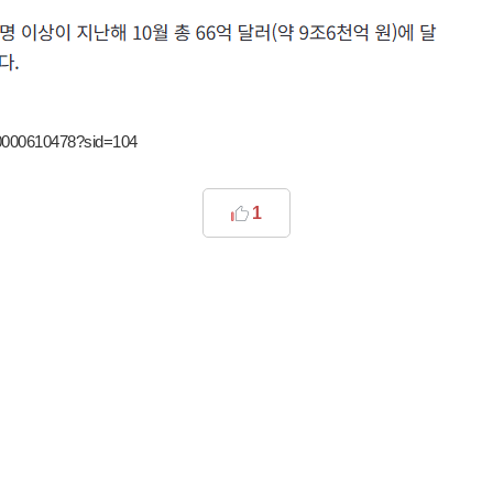
/0000610478?sid=104
1