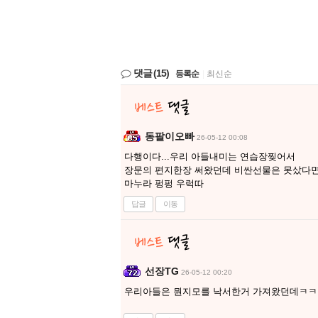
댓글
(15)
등록순
|
최신순
동팔이오빠
26-05-12 00:08
다행이다...우리 아들내미는 연습장찢어서
장문의 편지한장 써왔던데 비싼선물은 못샀다면서
마누라 펑펑 우럭따
답글
이동
선장TG
26-05-12 00:20
우리아들은 뭔지모를 낙서한거 가져왔던데ㅋㅋ