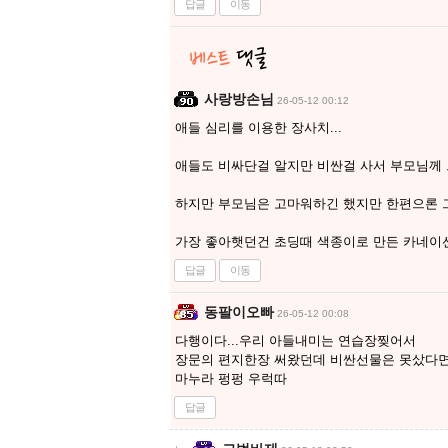
답글
이동
사랑방손님
26-05-12 00:12
애들 심리를 이용한 장사치...
애들도 비싸단걸 알지만 비싼걸 사서 부모님께 
하지만 부모님은 고마워하긴 했지만 한편으론 
가장 좋아햇던건 초딩때 색종이로 만든 카네이
답글
이동
동팔이오빠
26-05-12 00:08
다행이다...우리 아들내미는 연습장찢어서
장문의 편지한장 써왔던데 비싼선물은 못샀다면서
마누라 펑펑 우럭따
답글