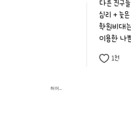
허어...