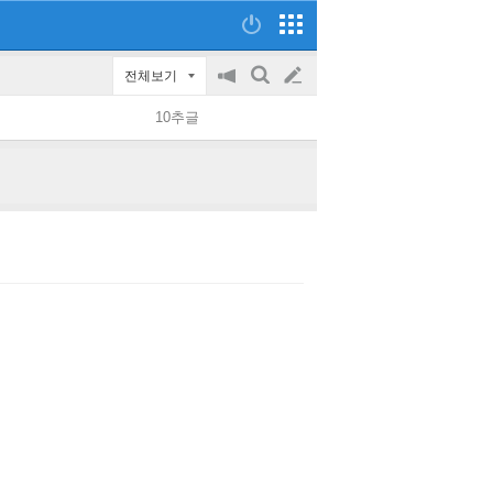
전체보기
공
검
글
지
색
10추글
on/off
쓰
기