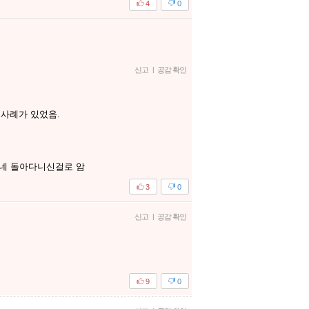
4
0
신고
|
공감 확인
 사례가 있었음.
방네 돌아다니신걸로 암
3
0
신고
|
공감 확인
9
0