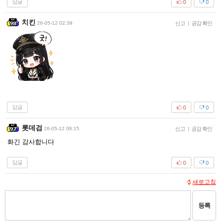
답글
0
0
치킨
26-05-12 02:39
신고
|
공감 확인
답글
0
0
롯데검
26-05-12 08:15
신고
|
공감 확인
화긴 감사합니다
답글
0
0
새로고침
등록