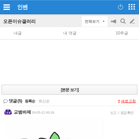
인벤
오픈이슈갤러리
전체보기
공
검
글
지
색
내글
내 댓글
10추글
on/off
쓰
기
[본문 보기]
댓글
(5)
등록순
|
최신순
새로고침
교범바제
26-05-12 00:26
신고
|
공감 확인