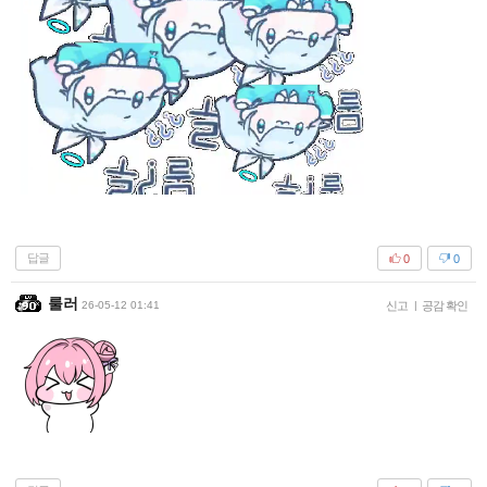
답글
0
0
룰러
26-05-12 01:41
신고
|
공감 확인