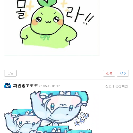
답글
0
0
파인망고코코
26-05-12 01:16
신고
|
공감 확인