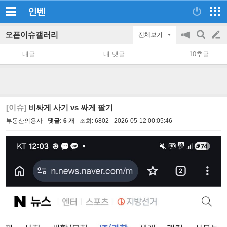
인벤
오픈이슈갤러리
전체보기
공
검
글
지
색
내글
내 댓글
10추글
on/off
쓰
기
[이슈]
비싸게 사기 vs 싸게 팔기
부동산의용사
댓글: 6 개
조회:
6802
2026-05-12 00:05:46