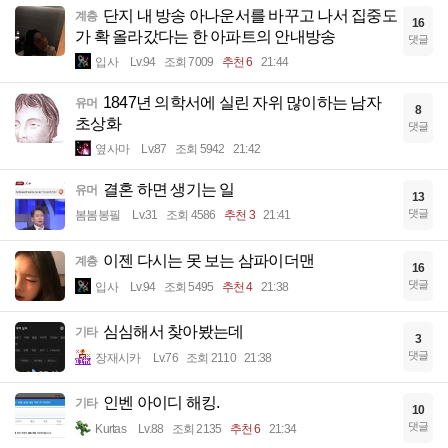
단지 내 방송 아나운서를 바꾸고 나서 집중도
계층
16
가 확 올라갔다는 한 아파트의 안내방송
댓글
입사
Lv.94
조회 7009
추천 6
21:44
1847년 의학서에 실린 자위 많이하는 남자
유머
8
초상화
댓글
옆사마
Lv.87
조회 5942
21:42
결혼 하면 생기는 일
유머
13
댓글
봄봄봉필
Lv.31
조회 4586
추천 3
21:41
이젠 다시는 못 보는 삼파이더맨
계층
16
댓글
입사
Lv.94
조회 5495
추천 4
21:38
심심해서 찾아봤는데
기타
3
댓글
장재시카
Lv.76
조회 2110
21:38
인벤 아이디 해킹.
기타
10
댓글
Kurtas
Lv.88
조회 2135
추천 6
21:34