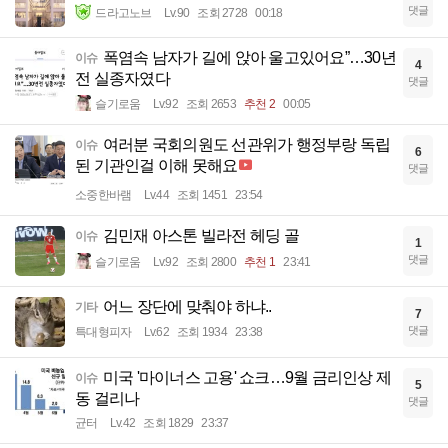
댓글
드라고노브
Lv.90
조회 2728
00:18
폭염속 남자가 길에 앉아 울고있어요”…30년
이슈
4
전 실종자였다
댓글
슬기로움
Lv.92
조회 2653
추천 2
00:05
여러분 국회의원도 선관위가 행정부랑 독립
이슈
6
된 기관인걸 이해 못해요
댓글
소중한바램
Lv.44
조회 1451
23:54
김민재 아스톤 빌라전 헤딩 골
이슈
1
댓글
슬기로움
Lv.92
조회 2800
추천 1
23:41
어느 장단에 맞춰야 하냐..
기타
7
댓글
특대형피자
Lv.62
조회 1934
23:38
미국 '마이너스 고용' 쇼크…9월 금리인상 제
이슈
5
동 걸리나
댓글
균터
Lv.42
조회 1829
23:37