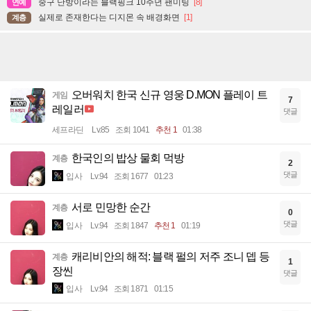
중구 난방이라는 블랙핑크 10주년 팬미팅
[8]
연예
실제로 존재한다는 디지몬 속 배경화면
[1]
계층
오버워치 한국 신규 영웅 D.MON 플레이 트
게임
7
레일러
댓글
세프라딘
Lv.85
조회 1041
추천 1
01:38
한국인의 밥상 물회 먹방
계층
2
댓글
입사
Lv.94
조회 1677
01:23
서로 민망한 순간
계층
0
댓글
입사
Lv.94
조회 1847
추천 1
01:19
캐리비안의 해적: 블랙 펄의 저주 조니 뎁 등
계층
1
장씬
댓글
입사
Lv.94
조회 1871
01:15