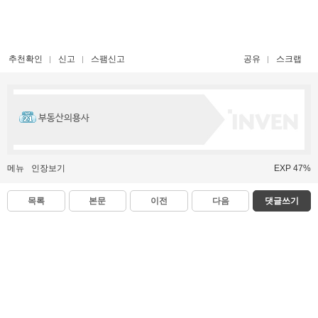
추천확인
신고
스팸신고
공유
스크랩
부동산의용사
메뉴
인장보기
EXP 47%
목록
본문
이전
다음
댓글쓰기