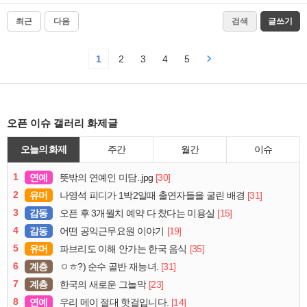
최근
다음
검색
글쓰기
1
2
3
4
5
오픈 이슈 갤러리 화제글
오늘의 화제
주간
월간
이슈
1
연예
[30]
뜻밖의 연예인 미담..jpg
2
유머
[31]
나영석 피디가 1박2일때 출연자들을 굴린 배경
3
감동
[15]
오픈 후 3개월치 예약 다 찼다는 미용실
4
감동
[19]
어떤 공익근무요원 이야기
5
유머
[35]
파브리도 이해 안가는 한국 음식
6
계층
[31]
ㅇㅎ?) 순수 골반 재능녀.
7
계층
[23]
한국의 새로운 그늘막
8
연예
[14]
우리 메이 절대 핫걸입니다.