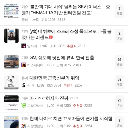
'불안과 기대 사이' 널뛰는 SK하이닉스…증
이슈
7
권가 "HBM4·LTA 기반 펀터멘털 견고"
댓글
균터
Lv.42
조회 1208
23:18
(ytb) 데뷔초에 스트레스성 폭식으로 다들 불
기타
2
었다는 리센느
댓글
옆사마
Lv.87
조회 1302
추천 4
23:11
GM, 쉐보레 뒷전에 뷰익 한국 진출
기타
16
댓글
히스파니에
Lv.91
조회 2875
23:03
대한민국 군종신부의 위엄
유머
21
댓글
썽바
Lv.89
조회 3754
추천 7
22:57
아~ ㅈㄹ하지마 진짜 ㅋㅋ
이슈
23
댓글
드라고노브
Lv.90
조회 4350
추천 3
22:55
현재 나이로 치면 꼬꼬마들이 연기를 시작함
감동
7
댓글
사랑방손님
Lv.90
조회 3182
추천 3
22:54