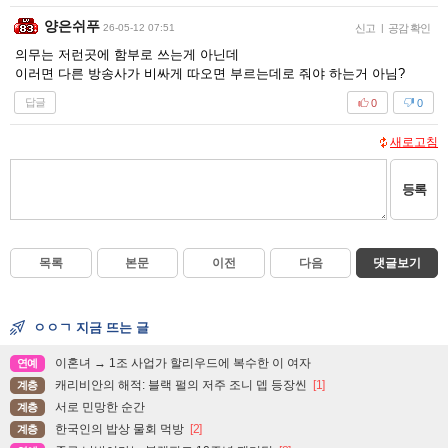
양은쉬푸
26-05-12 07:51
신고
|
공감 확인
의무는 저런곳에 함부로 쓰는게 아닌데
이러면 다른 방송사가 비싸게 따오면 부르는데로 줘야 하는거 아님?
답글
0
0
새로고침
등록
목록
본문
이전
다음
댓글보기
ㅇㅇㄱ 지금 뜨는 글
이혼녀 → 1조 사업가 할리우드에 복수한 이 여자
연예
캐리비안의 해적: 블랙 펄의 저주 조니 뎁 등장씬
[1]
계층
서로 민망한 순간
계층
한국인의 밥상 물회 먹방
[2]
계층