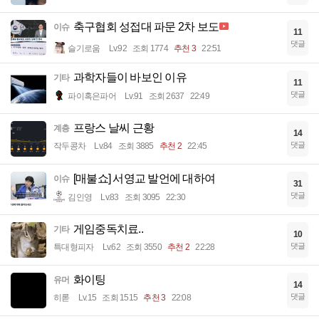
축구협회 성접대 파문 2차 보도
이슈
11
댓글
슬기로움
Lv.92
조회 1774
추천 3
22:51
과학자들이 바보인 이유
기타
11
댓글
파이혹은파어
Lv.91
조회 2637
22:49
프랑스 날씨 근황
계층
14
댓글
작두콩차
Lv.84
조회 3885
추천 2
22:45
[매불쇼] 서영교 발언에 대하여
이슈
31
댓글
김인영
Lv.83
조회 3095
22:30
게임중독치료..
기타
10
댓글
특대형피자
Lv.62
조회 3550
추천 2
22:28
화이팅
유머
14
댓글
히롣
Lv.15
조회 1515
추천 3
22:08