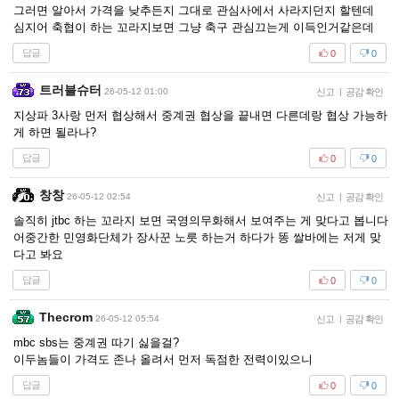
그러면 알아서 가격을 낮추든지 그대로 관심사에서 사라지던지 할텐데
심지어 축협이 하는 꼬라지보면 그냥 축구 관심끄는게 이득인거같은데
답글
0
0
트러블슈터
26-05-12 01:00
신고
|
공감 확인
지상파 3사랑 먼저 협상해서 중계권 협상을 끝내면 다른데랑 협상 가능하
게 하면 될라나?
답글
0
0
창창
26-05-12 02:54
신고
|
공감 확인
솔직히 jtbc 하는 꼬라지 보면 국영의무화해서 보여주는 게 맞다고 봅니다
어중간한 민영화단체가 장사꾼 노릇 하는거 하다가 똥 쌀바에는 저게 맞
다고 봐요
답글
0
0
Thecrom
26-05-12 05:54
신고
|
공감 확인
mbc sbs는 중계권 따기 싫을걸?
이두놈들이 가격도 존나 올려서 먼저 독점한 전력이있으니
답글
0
0