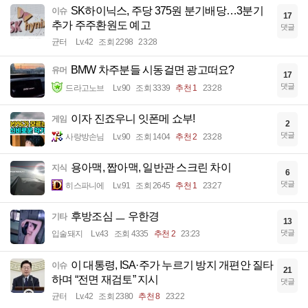
SK하이닉스, 주당 375원 분기배당…3분기
이슈
17
추가 주주환원도 예고
댓글
균터
Lv.42
조회 2298
23:28
BMW 차주분들 시동걸면 광고떠요?
유머
17
댓글
드라고노브
Lv.90
조회 3339
추천 1
23:28
이자 진죠우니 잇폰메 쇼부!
게임
2
댓글
사랑방손님
Lv.90
조회 1404
추천 2
23:28
용아맥, 짭아맥, 일반관 스크린 차이
지식
6
댓글
히스파니에
Lv.91
조회 2645
추천 1
23:27
후방조심 ㅡ 우한경
기타
13
댓글
입술돼지
Lv.43
조회 4335
추천 2
23:23
이 대통령, ISA·주가 누르기 방지 개편안 질타
이슈
21
하며 “전면 재검토” 지시
댓글
균터
Lv.42
조회 2380
추천 8
23:22