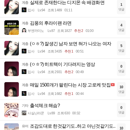
실제로 존재한다는 디지몬 속 배경화면
계층
1
댓글
입사
Lv.94
조회 1489
01:11
김풍의 후라이팬 라면
계층
4
댓글
부엔까미노
Lv.87
조회 1827
추천 2
01:00
(ㅇㅎ?) 잘생긴 남자 보면 혀가 나오는 여자
계층
5
댓글
입사
Lv.94
조회 3435
추천 1
00:51
(ㅇㅎ?) 히트텍이 기다려지는 영상
계층
0
댓글
입사
Lv.94
조회 2931
추천 2
00:49
매일 1500개가 팔린다는 시장 고로케 맛집
계층
10
댓글
입사
Lv.94
조회 1682
추천 1
00:44
출석체크 해슴?
기타
0
댓글
사실난라쿤
Lv.89
조회 630
00:32
조감도대로 한것같기도..하고 아닌것같기도..
유머
10