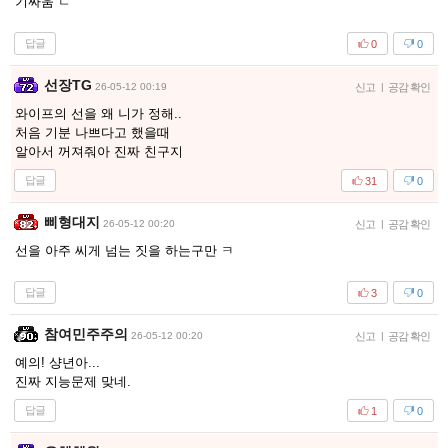
기싸움 ㄷ
답글
0
0
선장TG
26-05-12 00:19
신고
|
공감 확인
와이프의 선을 왜 니가 정해..
처음 기분 나쁘다고 했을때
알아서 꺼져줘아 진짜 친구지
답글
31
0
삐형대지
26-05-12 00:20
신고
|
공감 확인
선을 아주 씨게 넘는 짓을 하는구만 ㅋ
답글
3
0
참여민주주의
26-05-12 00:20
신고
|
공감 확인
예의! 샹년아...
진짜 지능문제 맞네.
답글
1
0