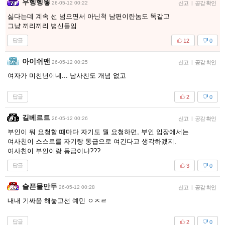
우헹헹웧
26-05-12 00:22
신고
|
공감 확인
싫다는데 계속 선 넘으면서 아닌척 남편이란놈도 똑같고
그냥 끼리끼리 병신들임
답글
12
0
아이쉬맨
26-05-12 00:25
신고
|
공감 확인
여자가 미친년이네... 남사친도 개념 없고
답글
2
0
길베르트
26-05-12 00:26
신고
|
공감 확인
부인이 뭐 요청할 때마다 자기도 뭘 요청하면, 부인 입장에서는
여사친이 스스로를 자기랑 동급으로 여긴다고 생각하겠지.
여사친이 부인이랑 동급이냐???
답글
3
0
슬픈물만두
26-05-12 00:28
신고
|
공감 확인
내내 기싸움 해놓고선 예민 ㅇㅈㄹ
답글
2
0