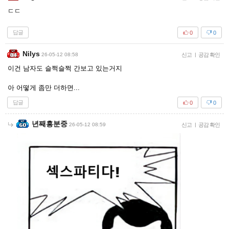
ㄷㄷ
답글
0
0
Nilys
26-05-12 08:58
신고
|
공감 확인
이건 남자도 슬쩍슬쩍 간보고 있는거지
아 어떻게 좀만 더하면...
답글
0
0
년째흥분중
26-05-12 08:59
신고
|
공감 확인