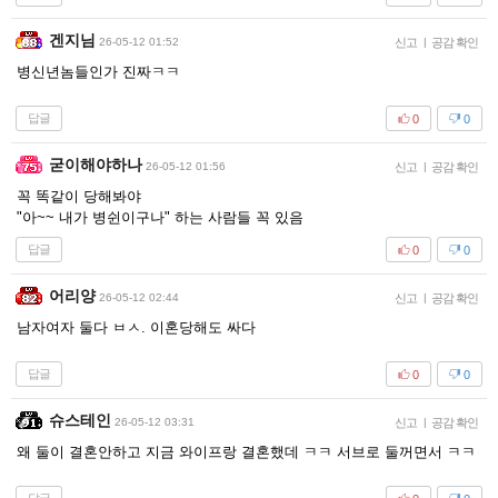
겐지님
26-05-12 01:52
신고
|
공감 확인
병신년놈들인가 진짜ㅋㅋ
답글
0
0
굳이해야하나
26-05-12 01:56
신고
|
공감 확인
꼭 똑같이 당해봐야
"아~~ 내가 병쉰이구나" 하는 사람들 꼭 있음
답글
0
0
어리양
26-05-12 02:44
신고
|
공감 확인
남자여자 둘다 ㅂㅅ. 이혼당해도 싸다
답글
0
0
슈스테인
26-05-12 03:31
신고
|
공감 확인
왜 둘이 결혼안하고 지금 와이프랑 결혼했데 ㅋㅋ 서브로 둘꺼면서 ㅋㅋ