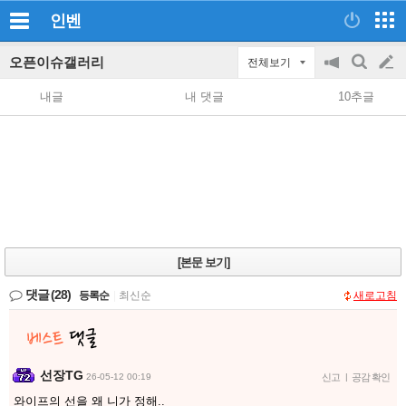
인벤
오픈이슈갤러리
전체보기
공
검
글
지
색
내글
내 댓글
10추글
on/off
쓰
기
[본문 보기]
댓글
(28)
등록순
|
최신순
새로고침
선장TG
26-05-12 00:19
신고
|
공감 확인
와이프의 선을 왜 니가 정해..