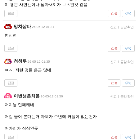
이 경운 사연뇬이나 남자새끼가 ㅂㅅ인것 같음
답글
0
0
망치삼타
26-05-12 01:31
신고
|
공감 확인
병신련
답글
0
0
청청루
26-05-12 01:35
신고
|
공감 확인
ㅂㅅ. 저런 것들 은근 많네.
답글
0
0
이번생은처음
26-05-12 01:50
신고
|
공감 확인
저지능 민폐캐네
저걸 물어 본다는거 자체가 주변에 커플이 없는건가
머가리가 장식인듯
답글
0
0