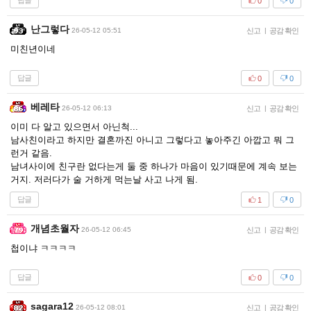
답글
0
0
난그렇다
26-05-12 05:51
신고
|
공감 확인
미친년이네
답글
0
0
베레타
26-05-12 06:13
신고
|
공감 확인
이미 다 알고 있으면서 아닌척...
남사친이라고 하지만 결혼까진 아니고 그렇다고 놓아주긴 아깝고 뭐 그
런거 같음.
남녀사이에 친구란 없다는게 둘 중 하나가 마음이 있기때문에 계속 보는
거지. 저러다가 술 거하게 먹는날 사고 나게 됨.
답글
1
0
개념초월자
26-05-12 06:45
신고
|
공감 확인
첩이냐 ㅋㅋㅋㅋ
답글
0
0
sagara12
26-05-12 08:01
신고
|
공감 확인