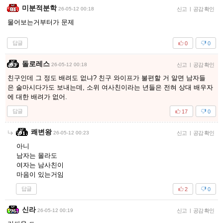
미분적분학
26-05-12 00:18
신고
|
공감 확인
물어보는거부터가 문제
답글
0
0
돌로레스
26-05-12 00:18
신고
|
공감 확인
친구인데 그 정도 배려도 없냐? 친구 와이프가 불편할 거 알면 남자들
은 술마시다가도 보내는데, 소위 여사친이라는 년들은 전혀 상대 배우자
에 대한 배려가 없어.
답글
17
0
쾌변왕
26-05-12 00:23
신고
|
공감 확인
아니
남자는 몰라도
여자는 남사친이
마음이 있는거임
답글
2
0
신라
26-05-12 00:19
신고
|
공감 확인