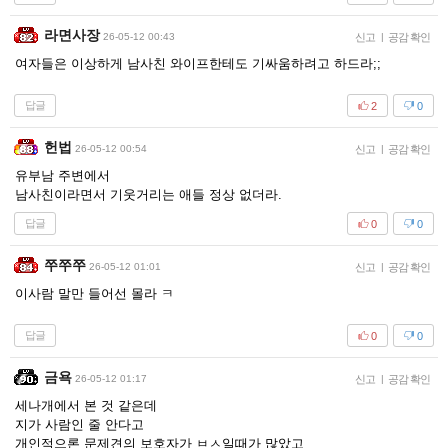
라면사장
26-05-12 00:43
신고
|
공감 확인
여자들은 이상하게 남사친 와이프한테도 기싸움하려고 하드라;;
답글
2
0
헌법
26-05-12 00:54
신고
|
공감 확인
유부남 주변에서
남사친이라면서 기웃거리는 애들 정상 없더라.
답글
0
0
쭈쭈쭈
26-05-12 01:01
신고
|
공감 확인
이사람 말만 들어선 몰라 ㅋ
답글
0
0
금욕
26-05-12 01:17
신고
|
공감 확인
세나개에서 본 것 같은데
지가 사람인 줄 안다고
개인적으론 문제견의 보호자가 ㅂㅅ일때가 많았고