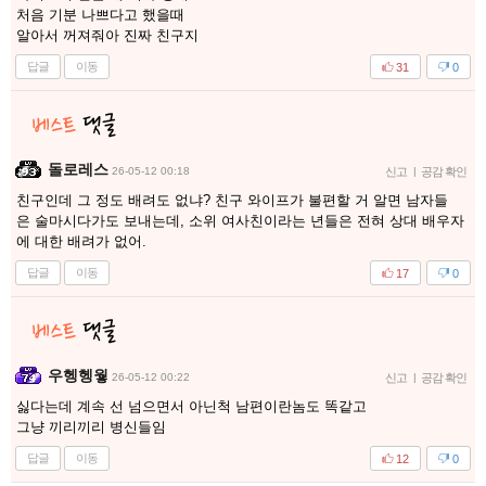
처음 기분 나쁘다고 했을때
알아서 꺼져줘아 진짜 친구지
답글
이동
31
0
돌로레스
26-05-12 00:18
신고
|
공감 확인
친구인데 그 정도 배려도 없냐? 친구 와이프가 불편할 거 알면 남자들
은 술마시다가도 보내는데, 소위 여사친이라는 년들은 전혀 상대 배우자
에 대한 배려가 없어.
답글
이동
17
0
우헹헹웧
26-05-12 00:22
신고
|
공감 확인
싫다는데 계속 선 넘으면서 아닌척 남편이란놈도 똑같고
그냥 끼리끼리 병신들임
답글
이동
12
0