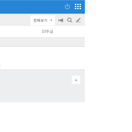
전체보기
공
검
글
지
색
10추글
on/off
쓰
기
.
▲