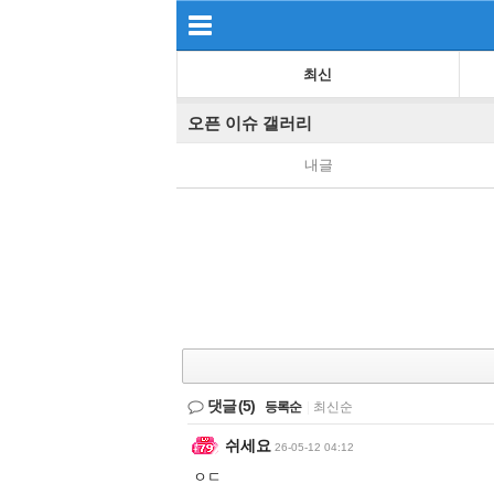
최신
오픈 이슈 갤러리
내글
댓글
(5)
등록순
|
최신순
쉬세요
26-05-12 04:12
ㅇㄷ