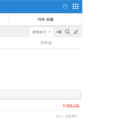
이슈 모음
전체보기
공
검
글
지
색
10추글
on/off
쓰
기
새로고침
신고
|
공감 확인