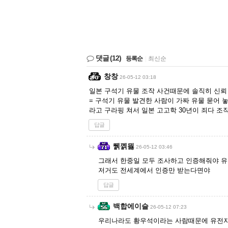
댓글
(12)
등록순
|
최신순
창창
26-05-12 03:18
일본 구석기 유물 조작 사건때문에 솔직히 신뢰 
= 구석기 유물 발견한 사람이 가짜 유물 묻어 
라고 구라핑 쳐서 일본 고고학 30년이 죄다 조
답글
뛝껡믫
26-05-12 03:46
그래서 한중일 모두 조사하고 인증해줘야 
저거도 전세계에서 인증만 받는다면야
답글
백합에이슬
26-05-12 07:23
우리나라도 황우석이라는 사람때문에 유전자