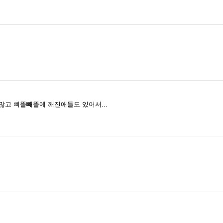
 많고 삐뚤빼뚤에 깨진애들도 있어서...