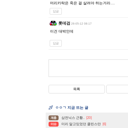
머리카락은 죽은 걸 살려야 하는거라....
답글
롯데검
26-05-12 08:17
이건 대박인데
답글
목록
ㅇㅇㄱ 지금 뜨는 글
삼전닉스 근황..
[20]
계층
미리 알고있었던 클린스만
[6]
이슈