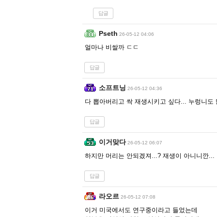
답글
Pseth
26-05-12 04:06
얼마나 비쌀까 ㄷㄷ
답글
소프트닝
26-05-12 04:36
다 뽑아버리고 싹 재생시키고 싶다... 누렁니도
답글
이거맞다
26-05-12 06:07
하지만 머리는 안되겠져...? 재생이 아니니깐...
답글
라오르
26-05-12 07:08
이거 미국에서도 연구중이라고 들었는데