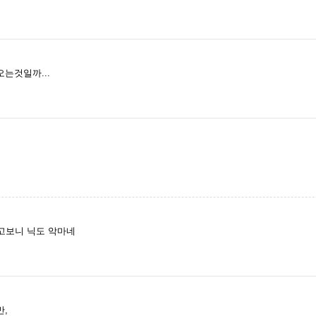
는것일까...
고보니 닉도 악마네
만,