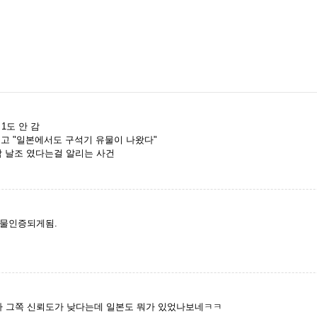
1도 안 감
놓고 "일본에서도 구석기 유물이 나왔다"
작 날조 였다는걸 알리는 사건
유물인증되게됨.
 그쪽 신뢰도가 낮다는데 일본도 뭐가 있었나보네ㅋㅋ