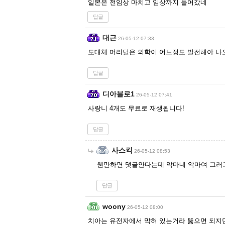
일본은 전임상 마치고 임상까지 들어갔네
답글
대근
26-05-12 07:33
도대체 머리털은 의학이 어느정도 발전해야 나오
답글
디아블로1
26-05-12 07:41
사랑니 4개도 무료로 재생됩니다!
답글
사스킥
26-05-12 08:53
웬만하면 댓글안다는데 악마네 악마여 그러
답글
woony
26-05-12 08:00
치아는 유전자에서 막혀 있는거라 뚫으면 되지