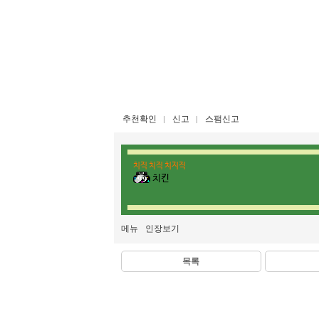
추천확인
신고
스팸신고
치직 치직 치지직
치킨
메뉴
인장보기
목록