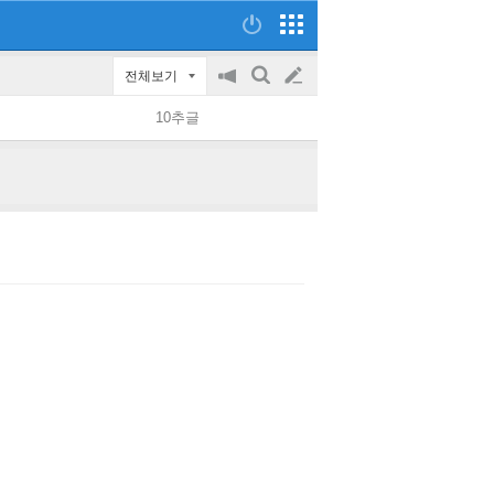
전체보기
공
검
글
지
색
10추글
on/off
쓰
기