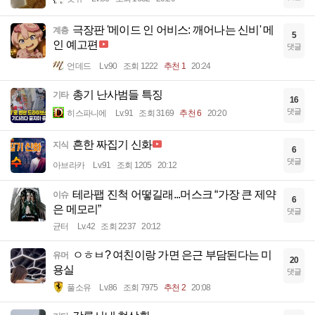
극장판 '메이드 인 어비스: 깨어나는 신비' 메
계층
5
인 예고편
댓글
언데드
Lv.90
조회 1222
추천 1
20:24
총기 난사범들 특징
기타
16
댓글
히스파니에
Lv.91
조회 3169
추천 6
20:20
흔한 짜집기 신화
지식
6
댓글
아브라카
Lv.91
조회 1205
20:12
테라팹 진척 어떻길래...머스크 “가장 큰 제약
이슈
6
은 메모리”
댓글
균터
Lv.42
조회 2237
20:12
ㅇㅎㅂ? 여친이랑 가면 은근 부담된다는 미
유머
20
용실
댓글
풀소유
Lv.86
조회 7975
추천 2
20:08