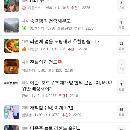
ITZY 유나
연예
2
댓글
케를로스
Lv.86
조회 1045
추천 1
22:36
중력댐의 건축해부도
지식
7
댓글
너빨갱이지
Lv.86
조회 2433
추천 7
22:33
라면에 넣을 토핑재료 추천받습니다
계층
51
댓글
쾌변왕
Lv.91
조회 1736
추천 1
22:30
전설의 레전드
지식
2
댓글
아브라카
Lv.91
조회 1236
22:10
이란 "호르무즈 재개방 합의 근접...미, MOU
이슈
7
위반 배상해야"
댓글
균터
Lv.42
조회 1232
추천 1
22:10
개빡침주의) 이게 12년
기타
35
댓글
꿻뻵뗗
Lv.90
조회 3752
추천 2
22:09
다음주 놀토 리센느 출연...
연예