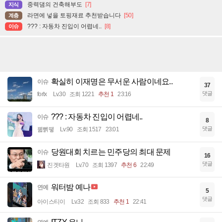
중력댐의 건축해부도
[7]
지식
라면에 넣을 토핑재료 추천받습니다
[50]
계층
??? : 자동차 진입이 어렵네..
[8]
이슈
확실히 이재명은 무서운 사람이네요..
이슈
37
댓글
fortx
Lv.30
조회 1221
추천 1
23:16
??? : 자동차 진입이 어렵네..
이슈
8
댓글
꿻뻵뗗
Lv.90
조회 1517
23:01
당원대회 치르는 민주당의 최대 문제
이슈
16
댓글
진겟타원
Lv.70
조회 1397
추천 6
22:49
워터밤 예나
연예
5
댓글
아이스티이
Lv.32
조회 833
추천 1
22:41