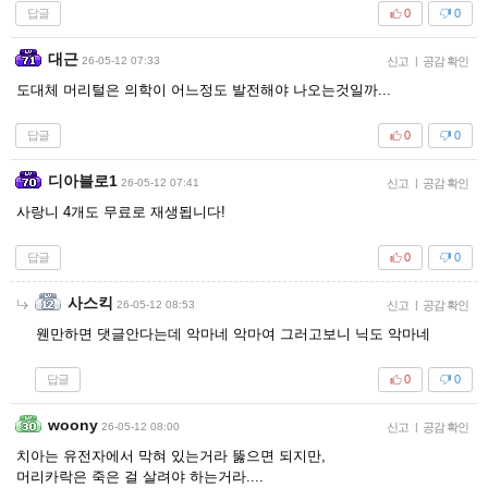
답글
0
0
대근
26-05-12 07:33
신고
|
공감 확인
도대체 머리털은 의학이 어느정도 발전해야 나오는것일까...
답글
0
0
디아블로1
26-05-12 07:41
신고
|
공감 확인
사랑니 4개도 무료로 재생됩니다!
답글
0
0
사스킥
26-05-12 08:53
신고
|
공감 확인
웬만하면 댓글안다는데 악마네 악마여 그러고보니 닉도 악마네
답글
0
0
woony
26-05-12 08:00
신고
|
공감 확인
치아는 유전자에서 막혀 있는거라 뚫으면 되지만,
머리카락은 죽은 걸 살려야 하는거라....