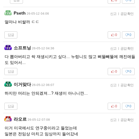
0
0
Pseth
26-05-12 04:06
신고
|
공감 확인
얼마나 비쌀까 ㄷㄷ
답글
0
0
소프트닝
26-05-12 04:36
신고
|
공감 확인
다 뽑아버리고 싹 재생시키고 싶다... 누렁니도 많고 삐뚤빼뚤에 깨진애들
도 있어서...
답글
0
0
이거맞다
26-05-12 06:07
신고
|
공감 확인
하지만 머리는 안되겠져...? 재생이 아니니깐...
답글
0
0
라오르
26-05-12 07:08
신고
|
공감 확인
이거 미국에서도 연구중이라고 들었는데
일본은 전임상 마치고 임상까지 들어갔네