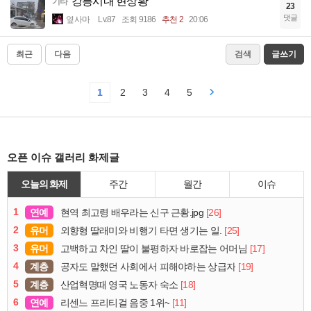
강릉시내 현상황
기타
23
댓글
옆사마
Lv.87
조회 9186
추천 2
20:06
최근
다음
검색
글쓰기
1
2
3
4
5
오픈 이슈 갤러리 화제글
오늘의 화제
주간
월간
이슈
1
연예
[26]
현역 최고령 배우라는 신구 근황.jpg
2
유머
[25]
외향형 딸래미와 비행기 타면 생기는 일.
3
유머
[17]
고백하고 차인 딸이 불평하자 바로잡는 어머님
4
계층
[19]
공자도 말했던 사회에서 피해야하는 상급자
5
계층
[18]
산업혁명때 영국 노동자 숙소
6
연예
[11]
리센느 프리티걸 음중 1위~