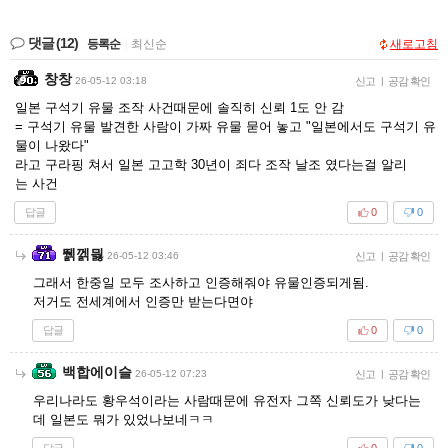
댓글
(12)
등록순
|
최신순
새로고침
창창
26-05-12 03:18
신고
|
공감 확인
일본 구석기 유물 조작 사건때문에 솔직히 신뢰 1도 안 감
= 구석기 유물 발견한 사람이 가짜 유물 묻어 놓고 "일본에서도 구석기 유
물이 나왔다"
라고 구라핑 쳐서 일본 고고학 30년이 죄다 조작 날조 였다는걸 알리
는 사건
답글
0
0
뛝껡믫
26-05-12 03:46
신고
|
공감 확인
그래서 한중일 모두 조사하고 인증해줘야 유물인증되게됨.
저거도 전세계에서 인증만 받는다면야
답글
0
0
백합에이슬
26-05-12 07:23
신고
|
공감 확인
우리나라도 황우석이라는 사람때문에 유전자 그쪽 신뢰도가 낮다는
데 일본도 뭐가 있었나보네ㅋㅋ
답글