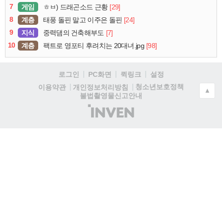
7
게임
[29]
ㅎㅂ) 드래곤소드 근황
8
계층
[24]
태풍 돌핀 말고 이주은 돌핀
9
지식
[7]
중력댐의 건축해부도
10
계층
[98]
팩트로 영포티 후려치는 20대녀.jpg
로그인
PC화면
퀵링크
설정
청소년보호정책
이용약관
개인정보처리방침
▲
불법촬영물신고안내
(주)
인
벤