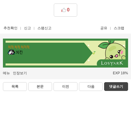
0
추천확인
신고
스팸신고
공유
스크랩
치직 치직 치지직
치킨
메뉴
인장보기
EXP 18%
목록
본문
이전
다음
댓글쓰기