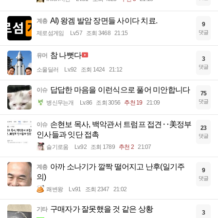
AI) 왕겜 발암 장면들 사이다 치료.
계층
9
댓글
제로섬게임
Lv.57
조회 3468
21:15
참 나뻣다
유머
3
댓글
소울딜러
Lv.92
조회 1424
21:12
답답한 마음을 이런식으로 풀어 미안합니다
이슈
75
댓글
병신무는개
Lv.86
조회 3056
추천 19
21:09
손현보 목사, 백악관서 트럼프 접견‥美정부
이슈
23
인사들과 잇단 접촉
댓글
슬기로움
Lv.92
조회 1789
추천 2
21:07
아까 소나기가 깔짝 떨어지고 난후(일기주
계층
9
의)
댓글
쾌변왕
Lv.91
조회 2347
21:02
구매자가 잘못했을 것 같은 상황
기타
3