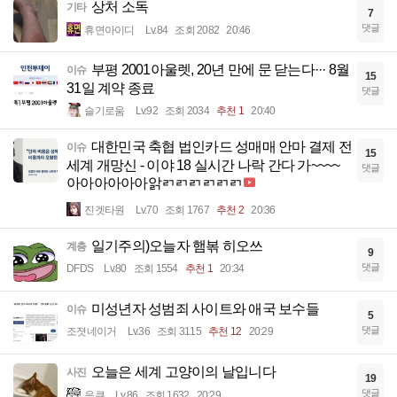
상처 소독
기타
7
댓글
휴면아이디
Lv.84
조회 2082
20:46
부평 2001아울렛, 20년 만에 문 닫는다··· 8월
이슈
15
31일 계약 종료
댓글
슬기로움
Lv.92
조회 2034
추천 1
20:40
대한민국 축협 법인카드 성매매 안마 결제 전
이슈
15
세계 개망신 - 이야 18 실시간 나락 간다 가~~~~
댓글
아아아아아아앍ㄺㄺㄺㄺㄺㄺ
진겟타원
Lv.70
조회 1767
추천 2
20:36
일기주의)오늘자 햄볶 히오쓰
계층
9
댓글
DFDS
Lv.80
조회 1554
추천 1
20:34
미성년자 성범죄 사이트와 애국 보수들
이슈
5
댓글
조졋네이거
Lv.36
조회 3115
추천 12
20:29
오늘은 세계 고양이의 날입니다
사진
19
댓글
읏큐
Lv.86
조회 1632
20:29