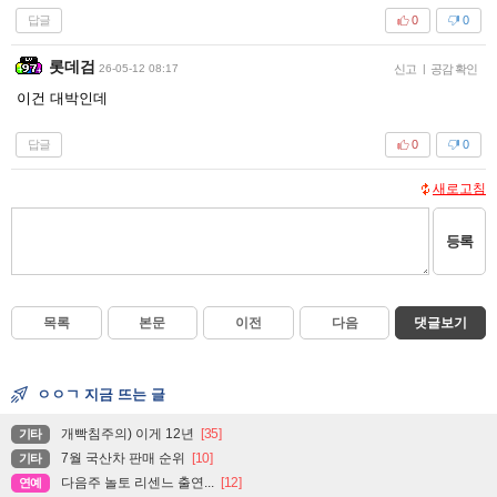
답글
0
0
롯데검
26-05-12 08:17
신고
|
공감 확인
이건 대박인데
답글
0
0
새로고침
등록
목록
본문
이전
다음
댓글보기
ㅇㅇㄱ 지금 뜨는 글
개빡침주의) 이게 12년
[35]
기타
7월 국산차 판매 순위
[10]
기타
다음주 놀토 리센느 출연...
[12]
연예