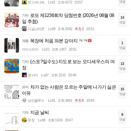
댓글
히스파니에
Lv.91
조회 4372
20:57
로또 제1236회차 당첨번호 (2026년 08월 08
기타
14
일 추첨)
댓글
사실난라쿤
Lv.89
조회 2092
추천 2
20:52
목장에 처음 와본 강아지 ㅋㅋ
계층
1
댓글
아이스티이
Lv.32
조회 1497
20:51
(스포?일수도) 지도로 보는 오디세우스의 여
기타
13
정
댓글
옆사마
Lv.87
조회 2210
20:49
차가 없는 사람은 모르는 주말에 나가기 싫은
유머
15
이유
댓글
낭만블루스
Lv.91
조회 3961
추천 6
20:49
지금 날씨
기타
8
댓글
문정
Lv.88
조회 1629
20:47