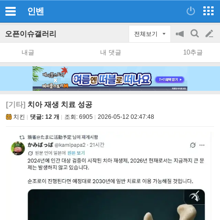
인벤
오픈이슈갤러리
전체보기
공
검
글
지
색
내글
내 댓글
10추글
on/off
쓰
기
[기타]
치아 재생 치료 성공
치킨
댓글: 12 개
조회:
6905
2026-05-12 02:47:48