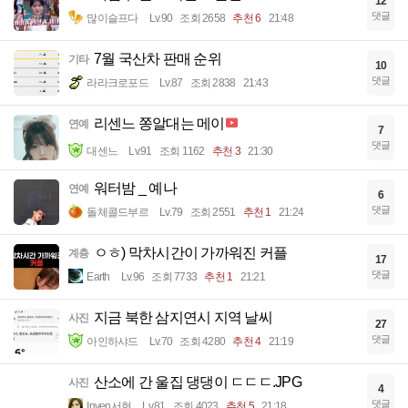
12
댓글
많이슬프다
Lv.90
조회 2658
추천 6
21:48
7월 국산차 판매 순위
기타
10
댓글
라라크로포드
Lv.87
조회 2838
21:43
리센느 쫑알대는 메이
연예
7
댓글
대센느
Lv.91
조회 1162
추천 3
21:30
워터밤 _ 예나
연예
6
댓글
돌체콜드부르
Lv.79
조회 2551
추천 1
21:24
ㅇㅎ) 막차시간이 가까워진 커플
계층
17
댓글
Earth
Lv.96
조회 7733
추천 1
21:21
지금 북한 삼지연시 지역 날씨
사진
27
댓글
아인하샤드
Lv.70
조회 4280
추천 4
21:19
산소에 간 울집 댕댕이 ㄷㄷㄷ.JPG
사진
4
댓글
Inven서현
Lv.81
조회 4023
추천 5
21:18