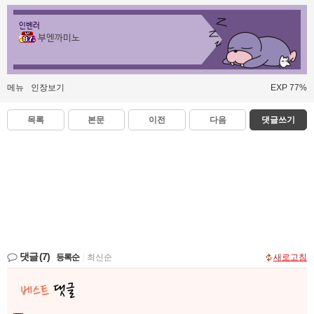
인벤러
부엔까미노
메뉴
인장보기
EXP 77%
목록
본문
이전
다음
댓글쓰기
댓글
(7)
등록순
|
최신순
새로고침