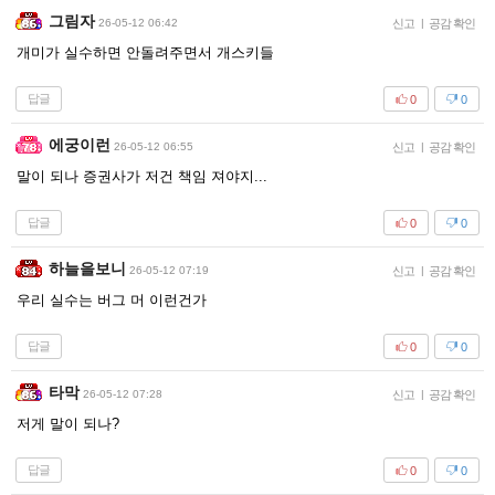
그림자
26-05-12 06:42
신고
|
공감 확인
개미가 실수하면 안돌려주면서 개스키들
답글
0
0
에궁이런
26-05-12 06:55
신고
|
공감 확인
말이 되나 증권사가 저건 책임 져야지...
답글
0
0
하늘을보니
26-05-12 07:19
신고
|
공감 확인
우리 실수는 버그 머 이런건가
답글
0
0
타막
26-05-12 07:28
신고
|
공감 확인
저게 말이 되나?
답글
0
0