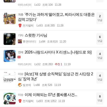
아이스티이
Lv.32
조회 104
11:28
'주가는 과하게 떨어졌고, 찌라시에도 대중은
계층
2
겁먹고있다'
댓글
전자팔찌
Lv.93
조회 265
11:28
스윗한 기사님
기타
6
댓글
휴면아이디
Lv.84
조회 616
11:20
2026 나랑드사이다 X 리센느 [나랑드로 와]
연예
4
댓글
아이스티이
Lv.32
조회 263
추천 1
11:19
[속보] '채 상병 순직책임' 임성근 전 사단장 2
이슈
4
심 '징역 3년'
댓글
빛로제
Lv.88
조회 526
11:19
이제 이해되는 07년 룸싸롱사건...
이슈
8
댓글
전자팔찌
Lv.93
조회 1352
11:19