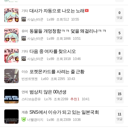
대사가 자동으로 나오는 노래
기타
0
댓글
사실난라쿤
Lv.89
조회 512
10:55
동물들 개멍청함ㅋㅋ 덫을 왜걸리냐ㅋㅋ
유머
5
댓글
사실난라쿤
Lv.89
조회 1866
10:51
다음 중 여자를 찾으시오
기타
8
댓글
사실난라쿤
Lv.89
조회 1918
10:46
포켓몬카드를 사려는 줄 근황
이슈
8
댓글
빈센트멧젠
Lv.60
조회 2295
10:43
범상치 않은 00년생
연예
15
댓글
스티브승준유
Lv.76
조회 2269
추천 1
10:41
SNS에서 이슈가 되고 있는 일본국회
계층
11
댓글
너빨갱이지
Lv.86
조회 2309
10:36