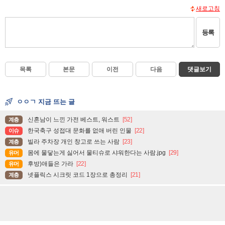
새로고침
등록
목록
본문
이전
다음
댓글보기
ㅇㅇㄱ 지금 뜨는 글
신혼남이 느낀 가전 베스트, 워스트
[52]
계층
한국축구 성접대 문화를 없애 버린 인물
[22]
이슈
빌라 주차장 개인 창고로 쓰는 사람
[23]
계층
몸에 물닿는게 싫어서 물티슈로 샤워한다는 사람.jpg
[29]
유머
후방)애들은 가라
[22]
유머
넷플릭스 시크릿 코드 1장으로 총정리
[21]
계층