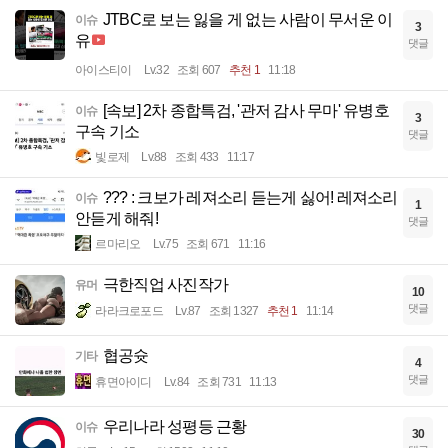
JTBC로 보는 잃을 게 없는 사람이 무서운 이
이슈
3
유
댓글
아이스티이
Lv.32
조회 607
추천 1
11:18
[속보] 2차 종합특검, '관저 감사 무마' 유병호
이슈
3
구속 기소
댓글
빛로제
Lv.88
조회 433
11:17
??? : 크보가 레져소리 듣는게 싫어! 레져소리
이슈
1
안듣게 해줘!
댓글
르마리오
Lv.75
조회 671
11:16
극한직업 사진작가
유머
10
댓글
라라크로포드
Lv.87
조회 1327
추천 1
11:14
협공슛
기타
4
댓글
휴면아이디
Lv.84
조회 731
11:13
우리나라 성평등 근황
이슈
30