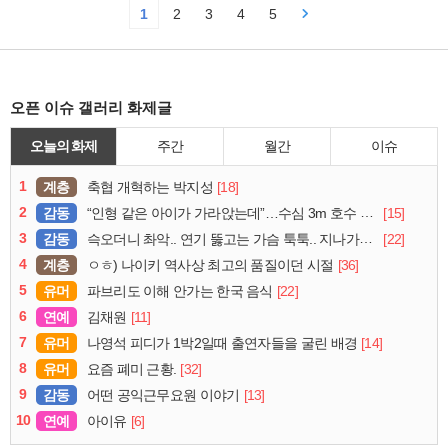
1
2
3
4
5
오픈 이슈 갤러리 화제글
오늘의 화제
주간
월간
이슈
1
계층
[18]
축협 개혁하는 박지성
2
감동
[15]
“인형 같은 아이가 가라앉는데”…수심 3m 호수 뛰어든 60대 의인
3
감동
[22]
슥오더니 촤악.. 연기 뚫고는 가슴 툭툭.. 지나가던 아재의 정체
4
계층
[36]
ㅇㅎ) 나이키 역사상 최고의 품질이던 시절
5
유머
[22]
파브리도 이해 안가는 한국 음식
6
연예
[11]
김채원
7
유머
[14]
나영석 피디가 1박2일때 출연자들을 굴린 배경
8
유머
[32]
요즘 폐미 근황.
9
감동
[13]
어떤 공익근무요원 이야기
10
연예
[6]
아이유