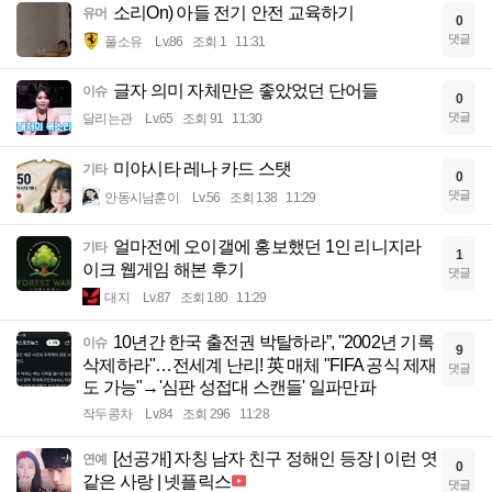
소리On) 아들 전기 안전 교육하기
유머
0
댓글
풀소유
Lv.86
조회 1
11:31
글자 의미 자체만은 좋았었던 단어들
이슈
0
댓글
달리는관
Lv.65
조회 91
11:30
미야시타 레나 카드 스탯
기타
0
댓글
안동시남훈이
Lv.56
조회 138
11:29
얼마전에 오이갤에 홍보했던 1인 리니지라
기타
1
이크 웹게임 해본 후기
댓글
대지
Lv.87
조회 180
11:29
10년간 한국 출전권 박탈하라”, "2002년 기록
이슈
9
삭제하라"…전세계 난리! 英 매체 "FIFA 공식 제재
댓글
도 가능"→'심판 성접대 스캔들' 일파만파
작두콩차
Lv.84
조회 296
11:28
[선공개] 자칭 남자 친구 정해인 등장 | 이런 엿
연예
0
같은 사랑 | 넷플릭스
댓글