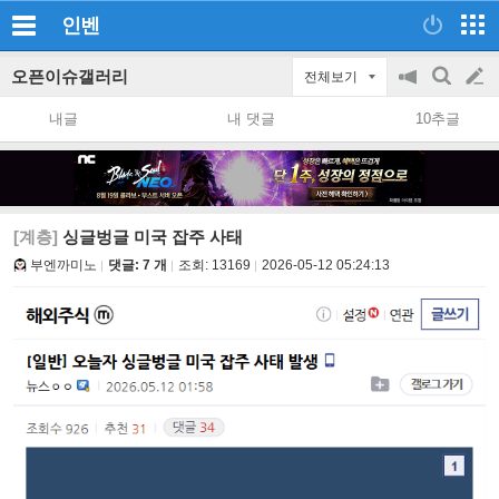
인벤
오픈이슈갤러리
전체보기
공
검
글
지
색
내글
내 댓글
10추글
on/off
쓰
기
[계층]
싱글벙글 미국 잡주 사태
부엔까미노
댓글: 7 개
조회:
13169
2026-05-12 05:24:13