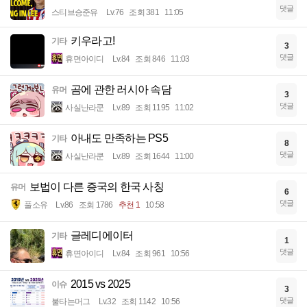
댓글
스티브승준유
Lv.76
조회 381
11:05
키우라고!
기타
3
댓글
휴면아이디
Lv.84
조회 846
11:03
곰에 관한 러시아 속담
유머
3
댓글
사실난라쿤
Lv.89
조회 1195
11:02
아내도 만족하는 PS5
기타
8
댓글
사실난라쿤
Lv.89
조회 1644
11:00
보법이 다른 증국의 한국 사칭
유머
6
댓글
풀소유
Lv.86
조회 1786
추천 1
10:58
글레디에이터
기타
1
댓글
휴면아이디
Lv.84
조회 961
10:56
2015 vs 2025
이슈
3
댓글
불타는머그
Lv.32
조회 1142
10:56