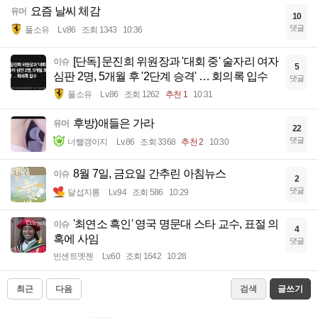
요즘 날씨 체감
유머
10
댓글
풀소유
Lv.86
조회 1343
10:36
[단독] 문진희 위원장과 '대회 중' 술자리 여자
이슈
5
심판 2명, 5개월 후 '2단계 승격' … 회의록 입수
댓글
풀소유
Lv.86
조회 1262
추천 1
10:31
후방)애들은 가라
유머
22
댓글
너빨갱이지
Lv.86
조회 3368
추천 2
10:30
8월 7일, 금요일 간추린 아침뉴스
이슈
2
댓글
달섭지롱
Lv.94
조회 586
10:29
'최연소 흑인' 영국 명문대 스타 교수, 표절 의
이슈
4
혹에 사임
댓글
빈센트멧젠
Lv.60
조회 1642
10:28
최근
다음
검색
글쓰기