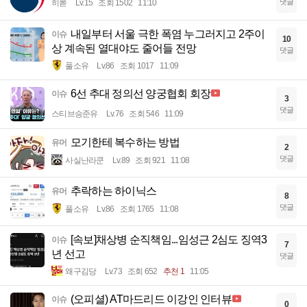
댓글
히롣
Lv.15
조회 1502
11:10
내일부터 서울 극한 폭염 누그러지고 2주이
이슈
10
상 계속된 열대야도 줄어들 전망
댓글
풀소유
Lv.86
조회 1017
11:09
6선 추대 정의선 양궁협회 회장
이슈
3
댓글
스티브승준유
Lv.76
조회 546
11:09
모기한테 복수하는 방법
유머
2
댓글
사실난라쿤
Lv.89
조회 921
11:08
추락하는 하이닉스
유머
8
댓글
풀소유
Lv.86
조회 1765
11:08
[속보]채상병 순직책임...임성근 2심도 징역3
이슈
7
년 선고
댓글
왜구김당
Lv.73
조회 652
추천 1
11:05
(오피셜) AT마드리드 이강인 인터뷰
이슈
0