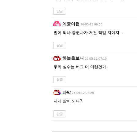
답글
에궁이런
26-05-12 06:55
말이 되나 증권사가 저건 책임 져야지...
답글
하늘을보니
26-05-12 07:19
우리 실수는 버그 머 이런건가
답글
타막
26-05-12 07:28
저게 말이 되나?
답글