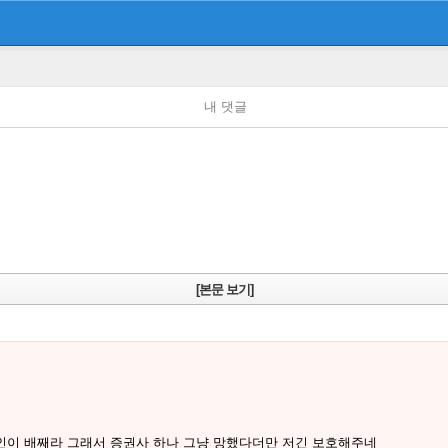
내 댓글
[본문 보기]
인이 배째라 그래서 증권사 하나 그냥 망했다더만 저긴 보호해주네