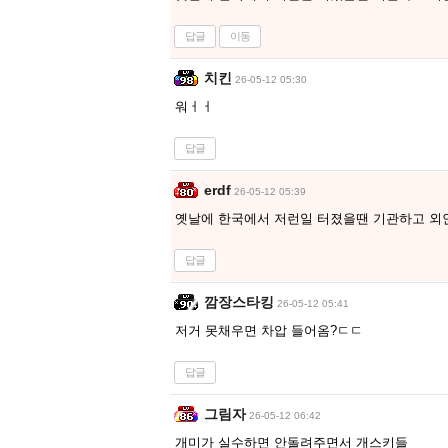
답글
이동
치킨
26-05-12 05:30
워ㅓㅓ
답글
erdf
26-05-12 05:39
옛날에 한국에서 저런일 터졌을땐 기관하고 외
답글
깜장스타킹
26-05-12 05:41
저거 못채우면 차압 들어옴?ㄷㄷ
답글
그림자
26-05-12 06:42
개미가 실수하면 안돌려주면서 개스키들