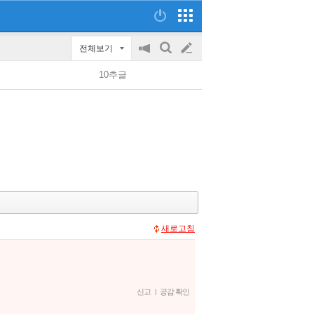
전체보기
공
검
글
지
색
10추글
on/off
쓰
기
새로고침
신고
|
공감 확인