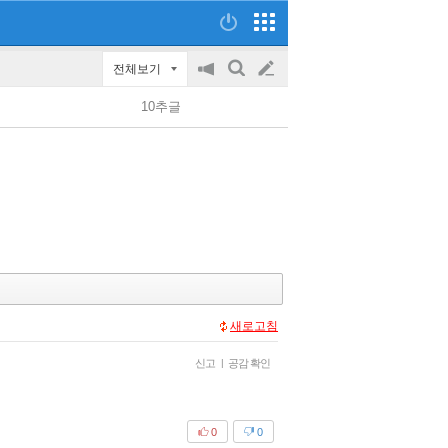
전체보기
공
검
글
지
색
10추글
on/off
쓰
기
새로고침
신고
|
공감 확인
0
0