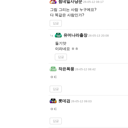
썸네일사냥꾼
26-05-12 08:17
그림 그리는 사람 누구에요?
다 똑같은 사람인가?
답글
유머나라출장
26-05-13 20:08
둘기얏
이라네요 ㅎㅎ
답글
작은폭풍
26-05-12 08:42
ㅇㄷ
답글
롯데검
26-05-12 09:03
ㅇㄷ
답글