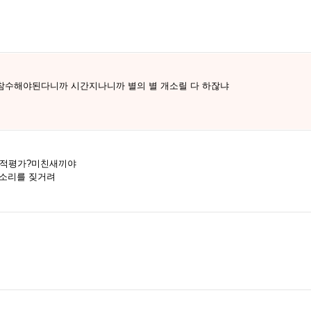
참수해야된다니까 시간지나니까 별의 별 개소릴 다 하잖냐
사적평가?미친새끼야
개소리를 짖거려