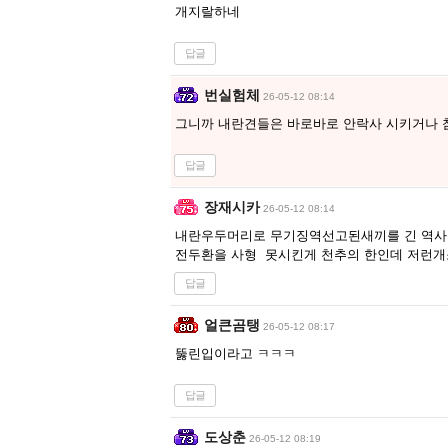
개지랄하네
답글
번실험체
26-05-12 08:14
그니까 내란견들은 바로바로 안락사 시키거나 
답글
장재시카
26-05-12 08:14
내란우두머리로 무기징역선고된새끼를 긴 역
전두환을 사형 못시킨게 천추의 한인데 저런
답글
얼큰곰탱
26-05-12 08:17
뚫린입이라고 ㅋㅋㅋ
답글
도상춘
26-05-12 08:19