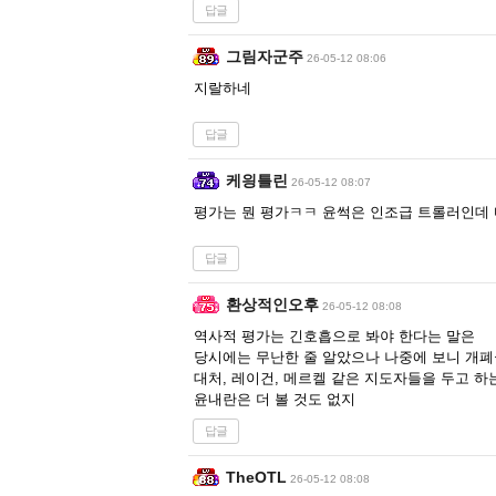
답글
그림자군주
26-05-12 08:06
지랄하네
답글
케읭틀린
26-05-12 08:07
평가는 뭔 평가ㅋㅋ 윤썩은 인조급 트롤러인데
답글
환상적인오후
26-05-12 08:08
역사적 평가는 긴호흡으로 봐야 한다는 말은
당시에는 무난한 줄 알았으나 나중에 보니 개
대처, 레이건, 메르켈 같은 지도자들을 두고 하
윤내란은 더 볼 것도 없지
답글
TheOTL
26-05-12 08:08