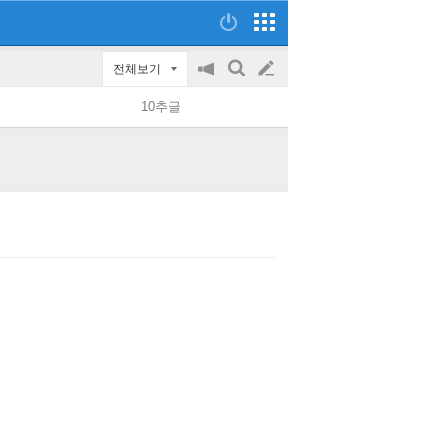
전체보기
공
검
글
지
색
10추글
on/off
쓰
기