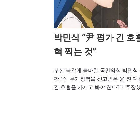
박민식 “尹 평가 긴 호
혁 찍는 것”
부산 북갑에 출마한 국민의힘 박민식 
판 1심 무기징역을 선고받은 윤 전 
긴 호흡을 가지고 봐야 한다”고 주장했