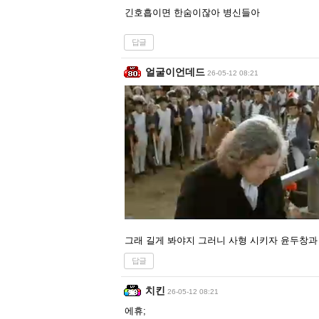
긴호흡이면 한숨이잖아 병신들아
답글
얼굴이언데드
26-05-12 08:21
그래 길게 봐야지 그러니 사형 시키자 윤두창과
답글
치킨
26-05-12 08:21
에휴;