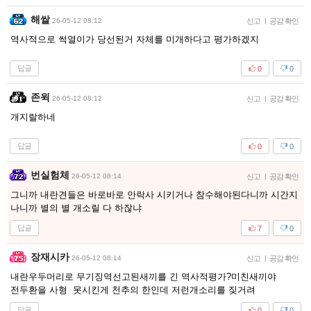
해쌀
26-05-12 08:12
신고
|
공감 확인
역사적으로 썩열이가 당선된거 자체를 미개하다고 평가하겠지
답글
0
0
존윅
26-05-12 08:12
신고
|
공감 확인
개지랄하네
답글
0
0
번실험체
26-05-12 08:14
신고
|
공감 확인
그니까 내란견들은 바로바로 안락사 시키거나 참수해야된다니까 시간지
나니까 별의 별 개소릴 다 하잖냐
답글
7
0
장재시카
26-05-12 08:14
신고
|
공감 확인
내란우두머리로 무기징역선고된새끼를 긴 역사적평가?미친새끼야
전두환을 사형 못시킨게 천추의 한인데 저런개소리를 짖거려
답글
0
0