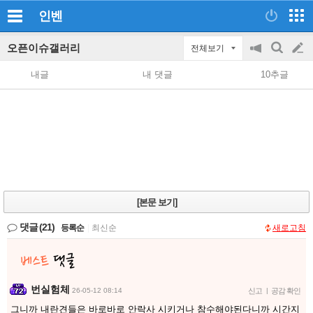
인벤
오픈이슈갤러리
전체보기
공
검
글
지
색
내글
내 댓글
10추글
on/off
쓰
기
[본문 보기]
댓글
(21)
등록순
|
최신순
새로고침
번실험체
26-05-12 08:14
신고
|
공감 확인
그니까 내란견들은 바로바로 안락사 시키거나 참수해야된다니까 시간지