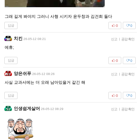
그래 길게 봐야지 그러니 사형 시키자 윤두창과 김건희 둘다
답글
0
0
치킨
26-05-12 08:21
신고
|
공감 확인
에휴;
답글
0
0
양은쉬푸
26-05-12 08:26
신고
|
공감 확인
사실 교과서에는 더 오래 남아있을거 같긴 해
답글
0
0
인생쉽게살어
26-05-12 08:29
신고
|
공감 확인