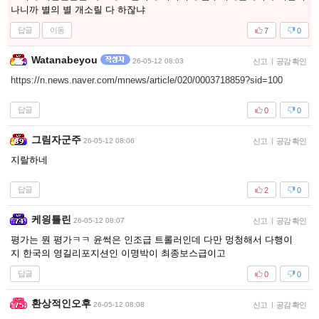
나니까 별의 별 개소릴 다 하잖냐
답글
이동
7
0
Watanabeyou
26-05-12 08:03
신고
|
공감 확인
https://n.news.naver.com/mnews/article/020/0003718859?sid=100
답글
0
0
그림자군주
26-05-12 08:06
신고
|
공감 확인
지랄하네
답글
2
0
케읭틀린
26-05-12 08:07
신고
|
공감 확인
평가는 뭔 평가ㅋㅋ 윤썩은 인조급 트롤러인데 다만 멍청해서 다행이
지 한국의 영길리포지션인 이명박이 최종보스급이고
답글
0
0
환상적인오후
26-05-12 08:08
신고
|
공감 확인