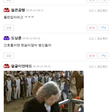
얼큰곰탱
26-05-12 08:17
신고
|
공감 확인
뚫린입이라고 ㅋㅋㅋ
답글
0
0
도상춘
26-05-12 08:19
신고
|
공감 확인
긴호흡이면 한숨이잖아 병신들아
답글
0
0
얼굴이언데드
26-05-12 08:21
신고
|
공감 확인