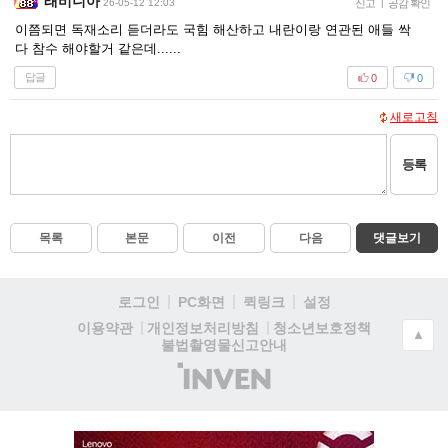
래비니아
26-05-12 12:03
신고
|
공감 확인
이쯤되면 독재소리 듣더라도 국힘 해산하고 내란이랑 연관된 애들 싹
다 참수 해야할거 같은데......
답글
0
0
새로고침
등록
목록
본문
이전
다음
댓글보기
로그인
PC화면
퀵링크
설정
청소년보호정책
이용약관
개인정보처리방침
▲
불법촬영물신고안내
(주)
인
벤