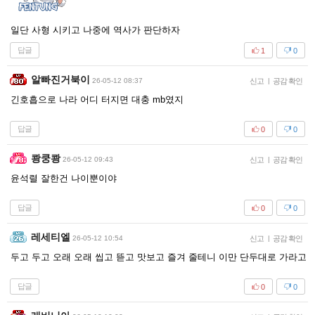
일단 사형 시키고 나중에 역사가 판단하자
답글
1
0
알빠진거북이
26-05-12 08:37
신고
|
공감 확인
긴호흡으로 나라 어디 터지면 대충 mb였지
답글
0
0
쾅쿵쾅
26-05-12 09:43
신고
|
공감 확인
윤석렬 잘한건 나이뿐이야
답글
0
0
레세티엘
26-05-12 10:54
신고
|
공감 확인
두고 두고 오래 오래 씹고 뜯고 맛보고 즐겨 줄테니 이만 단두대로 가라고
답글
0
0