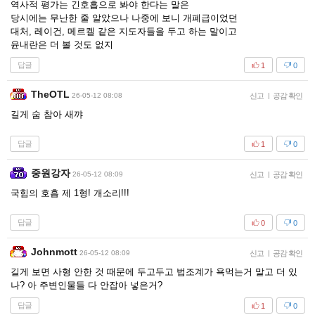
역사적 평가는 긴호흡으로 봐야 한다는 말은
당시에는 무난한 줄 알았으나 나중에 보니 개폐급이었던
대처, 레이건, 메르켈 같은 지도자들을 두고 하는 말이고
윤내란은 더 볼 것도 없지
답글
1
0
TheOTL
26-05-12 08:08
신고
|
공감 확인
길게 숨 참아 새꺄
답글
1
0
중원강자
26-05-12 08:09
신고
|
공감 확인
국힘의 호흡 제 1형! 개소리!!!
답글
0
0
Johnmott
26-05-12 08:09
신고
|
공감 확인
길게 보면 사형 안한 것 때문에 두고두고 법조계가 욕먹는거 말고 더 있
나? 아 주변인물들 다 안잡아 넣은거?
답글
1
0