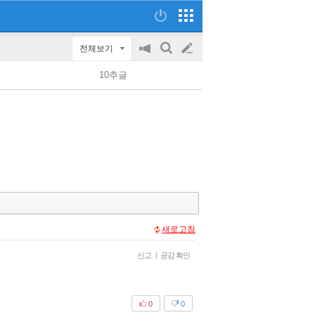
전체보기
공
검
글
지
색
10추글
on/off
쓰
기
새로고침
신고
|
공감 확인
0
0