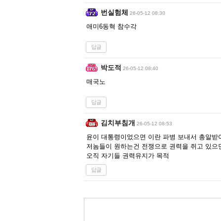
번실험체
26-05-12 08:30
애미6동혁 참수각
답글
박도적
26-05-12 08:40
매국노
답글
김치부침개
26-05-12 08:53
윤이 대통령이었으면 이란 파병 보내서 총알받
저놈들이 원하는건 전쟁으로 권력을 쥐고 있으
오직 자기들 권력유지가 목적
답글