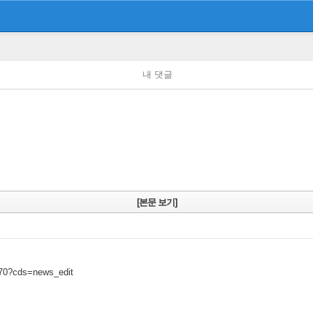
내 댓글
[본문 보기]
270?cds=news_edit