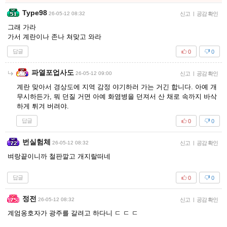
Type98
26-05-12 08:32
신고
|
공감 확인
그래 가라
가서 계란이나 존나 쳐맞고 와라
답글
0
0
파열포업사도
26-05-12 09:00
신고
|
공감 확인
계란 맞아서 경상도에 지역 감정 야기하러 가는 거긴 합니다. 아예 개
무시하든가, 뭐 던질 거면 아예 화염병을 던져서 산 채로 속까지 바삭
하게 튀겨 버려야.
답글
0
0
번실험체
26-05-12 08:32
신고
|
공감 확인
벼랑끝이니까 철판깔고 개지랄떠네
답글
0
0
정전
26-05-12 08:32
신고
|
공감 확인
계엄옹호자가 광주를 갈려고 하다니 ㄷ ㄷ ㄷ