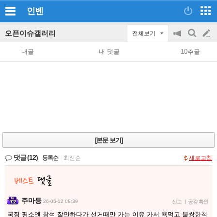
인벤
오픈이슈갤러리
전체보기
공
검
글
지
색
내글
내 댓글
10추글
on/off
쓰
기
[본문 보기]
댓글
(12)
등록순
|
최신순
새로고침
주마등
26-05-12 08:39
신고
|
공감 확인
국짐 평소엔 참석 잘안하다가 선거때만 가는 이유 가서 욕먹고 불쌍한척