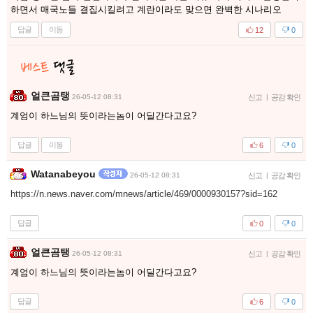
하면서 매국노들 결집시킬려고 계란이라도 맞으면 완벽한 시나리오
답글
이동
12
0
얼큰곰탱
26-05-12 08:31
신고
|
공감 확인
계엄이 하느님의 뜻이라는놈이 어딜간다고요?
답글
이동
6
0
Watanabeyou
26-05-12 08:31
신고
|
공감 확인
https://n.news.naver.com/mnews/article/469/0000930157?sid=162
답글
0
0
얼큰곰탱
26-05-12 08:31
신고
|
공감 확인
계엄이 하느님의 뜻이라는놈이 어딜간다고요?
답글
6
0