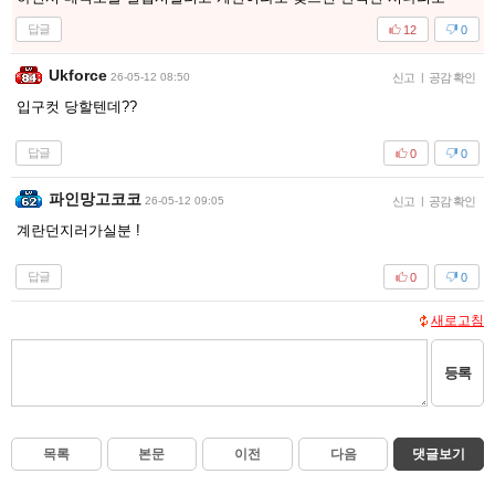
답글
12
0
Ukforce
26-05-12 08:50
신고
|
공감 확인
입구컷 당할텐데??
답글
0
0
파인망고코코
26-05-12 09:05
신고
|
공감 확인
계란던지러가실분 !
답글
0
0
새로고침
등록
목록
본문
이전
다음
댓글보기