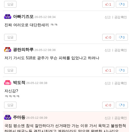
답글
1
0
아빠기즈모
26-05-12 08:34
신고
|
공감 확인
진짜 여러모로 대단한새끼 ㅋㅋ
답글
0
0
광란의하루
26-05-12 08:38
신고
|
공감 확인
저기 가서도 518로 광주가 무슨 피해를 입었냐고 하려나
답글
1
0
박도적
26-05-12 08:38
신고
|
공감 확인
자신감?
ㅋㅋㅋㅋ
답글
0
0
주마등
26-05-12 08:39
신고
|
공감 확인
국짐 평소엔 참석 잘안하다가 선거때만 가는 이유 가서 욕먹고 불쌍한척
하면서 매국노들 결집시킬려고 계란이라도 맞으면 완벽한 시나리오