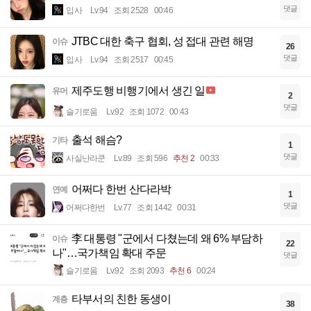
댓글
입사
Lv.94
조회 2528
00:46
JTBC 대한 축구 협회, 성 접대 관련 해명
이슈
26
댓글
입사
Lv.94
조회 2517
00:45
제주도행 비행기에서 생긴 일
유머
2
댓글
슬기로움
Lv.92
조회 1072
00:43
출석 해슴?
기타
1
댓글
사실난라쿤
Lv.89
조회 596
추천 2
00:33
어쩌다 한번 산다라박
연예
1
댓글
어쩌다한번
Lv.77
조회 1442
00:31
李 대통령 "군에서 다쳤는데 왜 6% 부담하
이슈
22
나"…국가책임 확대 주문
댓글
슬기로움
Lv.92
조회 2093
추천 6
00:24
타부서의 친한 동생이
계층
38