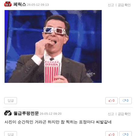
페릭스
26-05-12 09:13
신고
|
공감 확인
답글
0
0
월급루팡전문
26-05-12 09:20
신고
|
공감 확인
사진이 순간적인 거라곤 하지만 참 찍히는 표정마다 씨발같네
답글
0
0