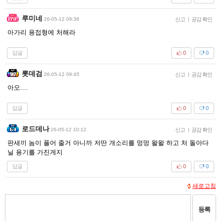
루미네
26-05-12 09:36
신고
|
공감 확인
아가리 용접형에 처해라
답글
0
0
롯데검
26-05-12 09:45
신고
|
공감 확인
아오....
답글
0
0
로드데나
26-05-12 10:12
신고
|
공감 확인
판새끼 놈이 풀어 줄거 아니까 저딴 개소리를 멍멍 왈왈 하고 처 돌아다
닐 용기를 가진게지
답글
0
0
새로고침
등록