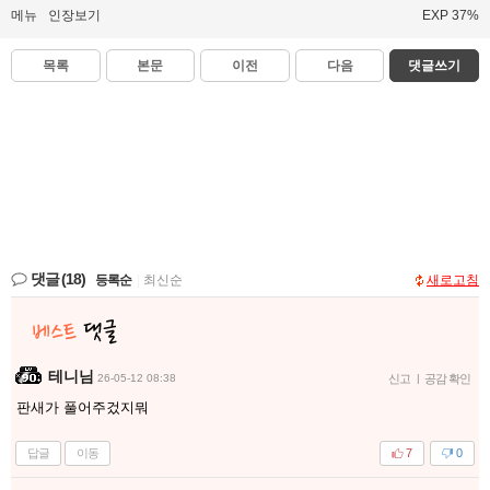
메뉴
인장보기
EXP 37%
목록
본문
이전
다음
댓글쓰기
댓글
(18)
등록순
|
최신순
새로고침
테니님
26-05-12 08:38
신고
|
공감 확인
판새가 풀어주겄지뭐
답글
이동
7
0