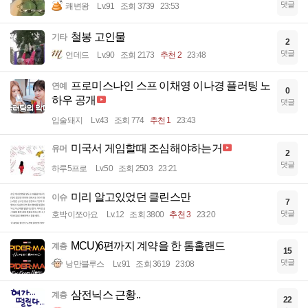
댓글
쾌변왕
Lv.91
조회 3739
23:53
철봉 고인물
기타
2
댓글
언데드
Lv.90
조회 2173
추천 2
23:48
프로미스나인 스프 이채영 이나경 플러팅 노
연예
0
하우 공개
댓글
입술돼지
Lv.43
조회 774
추천 1
23:43
미국서 게임할때 조심해야하는거
유머
2
댓글
하루5프로
Lv.50
조회 2503
23:21
미리 알고있었던 클린스만
이슈
7
댓글
호박이쪼아요
Lv.12
조회 3800
추천 3
23:20
MCU)6편까지 계약을 한 톰홀랜드
계층
15
댓글
낭만블루스
Lv.91
조회 3619
23:08
삼전닉스 근황..
계층
22