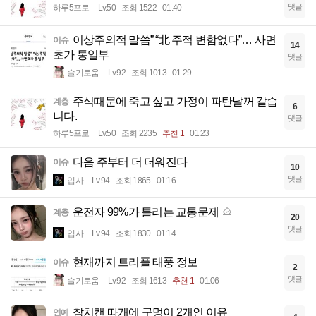
댓글
하루5프로
Lv.50
조회 1522
01:40
이상주의적 말씀” “北 주적 변함없다”… 사면
이슈
14
초가 통일부
댓글
슬기로움
Lv.92
조회 1013
01:29
주식때문에 죽고 싶고 가정이 파탄날꺼 같습
계층
6
니다.
댓글
하루5프로
Lv.50
조회 2235
추천 1
01:23
다음 주부터 더 더워진다
이슈
10
댓글
입사
Lv.94
조회 1865
01:16
운전자 99%가 틀리는 교통문제
계층
20
댓글
입사
Lv.94
조회 1830
01:14
현재까지 트리플 태풍 정보
이슈
2
댓글
슬기로움
Lv.92
조회 1613
추천 1
01:06
참치캔 따개에 구멍이 2개인 이유
연예