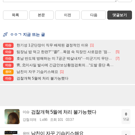
목록
본문
이전
다음
댓글보기
ㅇㅇㄱ 지금 뜨는 글
한기성 1군단장이 직무 배제된 결정적인 이유
[1]
이슈
팀장님 밥 먹고 한판?” “콜!”…폭염 속 직장인 사로잡은 ‘점심 몰캉스’
[5]
이슈
호남 반도체 방해하는 미 7공군 박살내자”···미군기지 무단침입 대학생단체 회원 3명 구속, 1명은 기각
[7]
이슈
靑, 北미사일 발사에 긴급안보상황점검회의…“도발 중단 촉구”
이슈
남친이 자꾸 기습키스해요
[1]
유머
검찰개혁 5월에 처리 불가능했다
이슈
검찰개혁 5월에 처리 불가능했다
이슈
0
댓글
강철의매
Lv.86
조회 101
03:37
남친이 자꾸 기습키스해요
유머