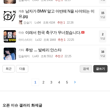
남자가 BMW 말고 아반떼 N을 사야되는 이
계층
15
유.jpg
댓글
강슬기
Lv.94
조회 4104
추천 1
22:26
이래서 한국 축구가 무너졌습니다.
이슈
2
댓글
아이스티이
Lv.32
조회 1848
추천 1
22:25
후방 ㅡ 빛베리 안스타
기타
16
댓글
입술돼지
Lv.43
조회 5512
추천 2
22:25
최근
다음
검색
글쓰기
1
2
3
4
5
오픈 이슈 갤러리 화제글