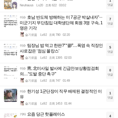
1
댓글
Neuhauus
Lv.20
조회 622
03:02
호남 반도체 방해하는 미 7공군 박살내자”···
이슈
7
미군기지 무단침입 대학생단체 회원 3명 구속, 1
댓글
명은 기각
슬기로움
Lv.92
조회 790
02:20
팀장님 밥 먹고 한판?” “콜!”…폭염 속 직장인
이슈
5
사로잡은 ‘점심 몰캉스’
댓글
슬기로움
Lv.92
조회 1395
02:03
靑, 北미사일 발사에 긴급안보상황점검회
이슈
0
의…“도발 중단 촉구”
댓글
슬기로움
Lv.92
조회 747
01:49
한기성 1군단장이 직무 배제된 결정적인 이
이슈
1
유
댓글
슬기로움
Lv.92
조회 1453
01:44
요즘 당근 핫플레이스
기타
4