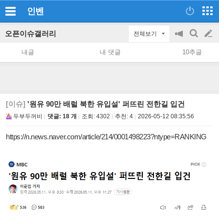
인벤
오픈이슈갤러리
전체보기
공
검
글
지
색
내글
내 댓글
10추글
on/off
쓰
기
[이슈]
'원유 90만 배럴 북한 유입설' 퍼뜨린 전한길 입건
두부두꺼비
댓글: 18 개
조회:
4302
추천:
4
2026-05-12 08:35:56
https://n.news.naver.com/article/214/0001498223?ntype=RANKING