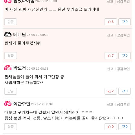
잡았다이놈
26-05-12 08:38
신고
|
공감 확인
이 새낀 진짜 재정신인가 ㅡㅡ 완전 뿌리또급 도라이네
답글
6
0
테니님
26-05-12 08:38
신고
|
공감 확인
판새가 풀어주겄지뭐
답글
7
0
박도적
26-05-12 08:38
신고
|
공감 확인
판새놈들이 풀어 줘서 기고만장 중
사법개혁은 가능할까?
답글
2
0
여관주인
26-05-12 08:39
신고
|
공감 확인
대놓고 구라치는데 걸릴거 알면서 왜저러지 ㅋㅋㅋ
항상 보면 억지, 선동, 날조 이런거 하는애들 끝이 좋지않던데 ㅋㅋㅋ
답글
0
0