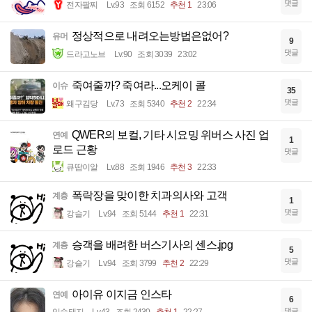
댓글
전자팔찌
Lv.93
조회 6152
추천 1
23:06
정상적으로 내려오는방법은없어?
유머
9
댓글
드라고노브
Lv.90
조회 3039
23:02
죽여줄까? 죽여라...오케이 콜
이슈
35
댓글
왜구김당
Lv.73
조회 5340
추천 2
22:34
QWER의 보컬, 기타 시요밍 위버스 사진 업
연예
1
로드 근황
댓글
큐땁이알
Lv.88
조회 1946
추천 3
22:33
폭락장을 맞이한 치과의사와 고객
계층
1
댓글
강슬기
Lv.94
조회 5144
추천 1
22:31
승객을 배려한 버스기사의 센스.jpg
계층
5
댓글
강슬기
Lv.94
조회 3799
추천 2
22:29
아이유 이지금 인스타
연예
6
댓글
입술돼지
Lv.43
조회 2430
추천 1
22:27