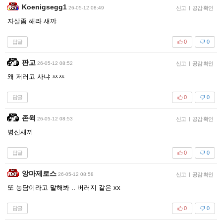
Koenigsegg1
26-05-12 08:49
신고
|
공감 확인
자살좀 해라 섀꺄
답글
0
0
판교
26-05-12 08:52
신고
|
공감 확인
왜 저러고 사냐 ㅉㅉ
답글
0
0
존윅
26-05-12 08:53
신고
|
공감 확인
병신새끼
답글
0
0
앙마제로스
26-05-12 08:58
신고
|
공감 확인
또 농담이라고 말해봐 .. 버러지 같은 xx
답글
0
0