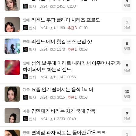
4
댓글
입사
Lv.94
조회 2451
01:03
리센느 쿠팡 플레이 시리즈 프로모
연예
1
댓글
입사
Lv.94
조회 1190
추천 3
01:00
리센느 메이 핫걸 포즈 근접 샷
연예
0
댓글
입사
Lv.94
조회 1173
추천 1
00:58
섬의 날 무대 아래로 내려가서 아주머니 팬과
연예
0
하이파이브 하는 리센느
댓글
입사
Lv.94
조회 1141
00:56
요즘 인기 떨어지는 음식 1티어
계층
13
댓글
입사
Lv.94
조회 3015
추천 1
00:53
김민재가 바라는 차기 국대 감독
계층
9
댓글
입사
Lv.94
조회 2233
00:49
편의점 과자 먹고 눈 돌아간 JYP ㅋㅋ
연예
1