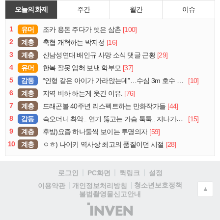
오늘의 화제
주간
월간
이슈
1
유머
[100]
조카 용돈 주다가 뺏은 삼촌
2
계층
[16]
축협 개혁하는 박지성
3
계층
[29]
신남성연대 배인규 사망 소식 댓글 근황
4
유머
[37]
한복 잘못 입혀 보낸 학부모
5
감동
[10]
“인형 같은 아이가 가라앉는데”…수심 3m 호수 뛰어든 60대 의인
6
계층
[76]
지역 비하 하는게 웃긴 이유.
7
계층
[44]
드래곤볼 40주년 리스펙트하는 만화작가들
8
감동
[15]
슥오더니 촤악.. 연기 뚫고는 가슴 툭툭.. 지나가던 아재의 정체
9
계층
[59]
후방)요즘 하나둘씩 보이는 투명의자
10
계층
[28]
ㅇㅎ) 나이키 역사상 최고의 품질이던 시절
로그인
PC화면
퀵링크
설정
청소년보호정책
이용약관
개인정보처리방침
▲
불법촬영물신고안내
(주)
인