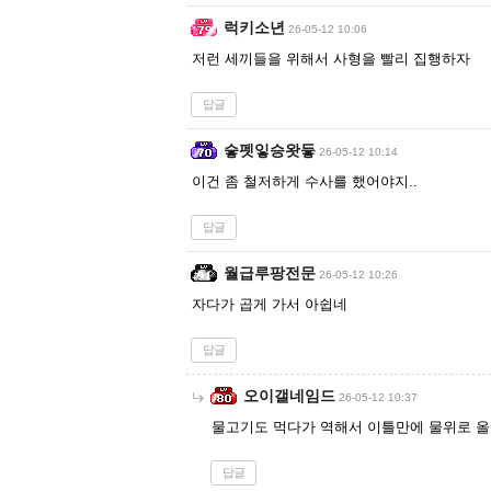
럭키소년
26-05-12 10:06
저런 세끼들을 위해서 사형을 빨리 집행하자
답글
슿펫잏승왓듷
26-05-12 10:14
이건 좀 철저하게 수사를 했어야지..
답글
월급루팡전문
26-05-12 10:26
자다가 곱게 가서 아쉽네
답글
오이갤네임드
26-05-12 10:37
물고기도 먹다가 역해서 이틀만에 물위로 
답글