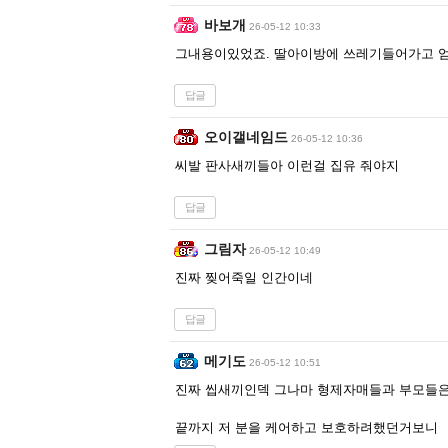
바보개
26-05-12 10:33
그내용이있었죠. 딸아이방에 쓰레기들어가고 엄
답글
오이갤네임드
26-05-12 10:36
씨발 판사새끼들아 이런걸 집유 줘야지
답글
그림자
26-05-12 10:49
진짜 찢어죽일 인간이네
답글
메기도
26-05-12 10:51
진짜 씹새끼인덱 그나마 형제자매들과 부모들
끝까지 저 분을 케어하고 보호하려했던거보니