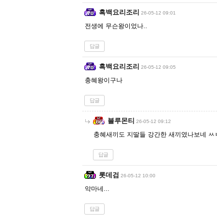
흑백요리조리
26-05-12 09:01
전생에 무슨왕이었나..
답글
흑백요리조리
26-05-12 09:05
충혜왕이구나
답글
블루몬티
26-05-12 09:12
충혜새끼도 지딸들 강간한 새끼였나보네 ㅆ
답글
롯데검
26-05-12 10:00
악마네...
답글