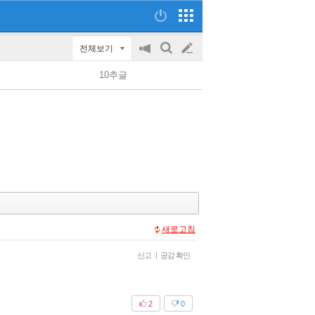
전체보기
공
검
글
지
색
10추글
on/off
쓰
기
새로고침
신고
|
공감 확인
2
0