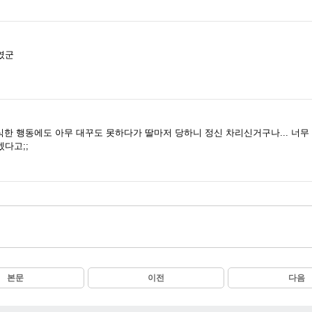
였군
식한 행동에도 아무 대꾸도 못하다가 딸마저 당하니 정신 차리신거구나... 너무
다고;;
본문
이전
다음