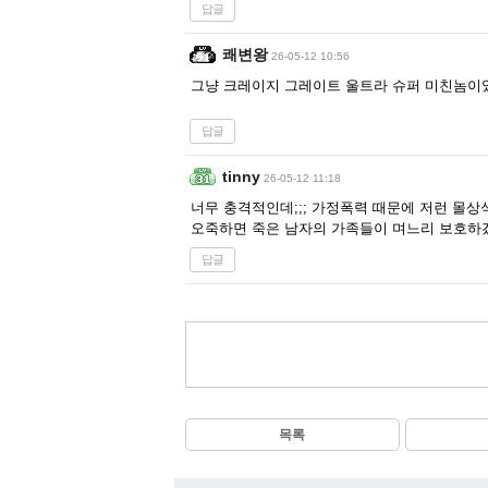
답글
쾌변왕
26-05-12 10:56
그냥 크레이지 그레이트 울트라 슈퍼 미친놈이
답글
tinny
26-05-12 11:18
너무 충격적인데;;; 가정폭력 때문에 저런 몰상
오죽하면 죽은 남자의 가족들이 며느리 보호하겠
답글
목록