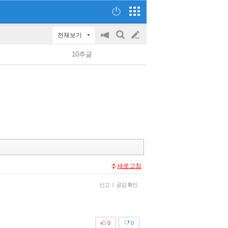
전체보기
공
검
글
지
색
10추글
on/off
쓰
기
새로고침
신고
|
공감 확인
0
0