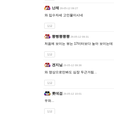
난제
26-05-12 09:27
와 입수자세 고인물이시네
답글
뿡빵뿡뿡뿡
26-05-12 09:31
처음에 보이는 뷰는 17미터보다 높아 보이는데 
답글
겐지님
26-05-12 09:36
와 영상으로만봐도 심장 두근거림...
답글
롯데검
26-05-12 10:01
우와...
답글