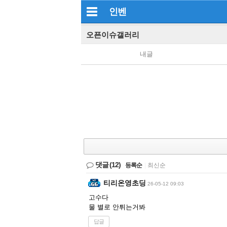
인벤
오픈이슈갤러리
내글
댓글
(12)
등록순
|
최신순
티리온영초딩
26-05-12 09:03
고수다
물 별로 안튀는거봐
답글